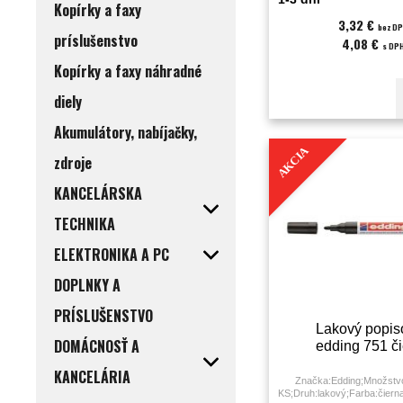
Kopírky a faxy
milimeter;
3,32 €
bez D
príslušenstvo
4,08 €
s DP
Kopírky a faxy náhradné
diely
Akumulátory, nabíjačky,
AKCIA
zdroje
KANCELÁRSKA
TECHNIKA
ELEKTRONIKA A PC
DOPLNKY A
PRÍSLUŠENSTVO
Lakový popis
DOMÁCNOSŤ A
edding 751 č
KANCELÁRIA
Značka:Edding;Množstvo
KS;Druh:lakový;Farba:čierna