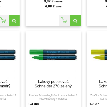
3,32 €
3
PH
bez DPH
4,08 €
H
s DPH
ovač
Lakový popisovač
Lako
 modrý
Schneider 270 zelený
Schn
sov v balení:1
Značka:Schneider;Počet kusov v balení:1
Značka:Schnei
lení:1
kus;Množstvo v balení:1
kus;M
rka stopy:1 - 3
KS;Farba:zelená;Šírka stopy:1 - 3
KS;Farba:žltá
1-3 dni
1-3 dni
milimeter;