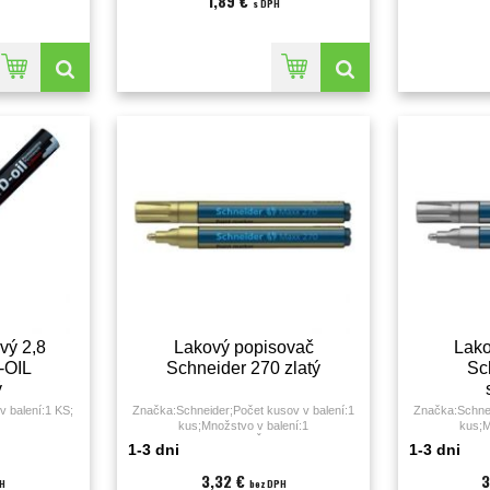
1,89 €
s DPH
vý 2,8
Lakový popisovač
Lako
-OIL
Schneider 270 zlatý
Sc
ý
 balení:1 KS;
Značka:Schneider;Počet kusov v balení:1
Značka:Schnei
kus;Množstvo v balení:1
kus;M
KS;Farba:zlatá;Hrot:;Šírka stopy:1 - 3
KS;Farba:str
1-3 dni
1-3 dni
milimeter;
3,32 €
3
H
bez DPH