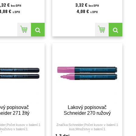
,32 €
3,32 €
bez DPH
bez DPH
4,08 €
4,08 €
s DPH
s DPH
vý popisovač
Lakový popisovač
eider 271 žltý
Schneider 270 ružový
der;Počet kusov v balení:1
Značka:Schneider;Počet kusov v balení:1
nožstvo v balení:1
kus;Množstvo v balení:1
Šírka stopy:1 - 2 milimeter;
KS;Farba:ružová;Šírka stopy:1 - 3
1-3 dni