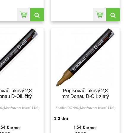
ovač lakový 2,8
Popisovač lakový 2,8
nau D-OIL žltý
mm Donau D-OIL zlatý
;Množstvo v balení:1 KS;
Značka:DONAU;Množstvo v balení:1 KS;
1-3 dni
1,54 €
1,54 €
bez DPH
bez DPH