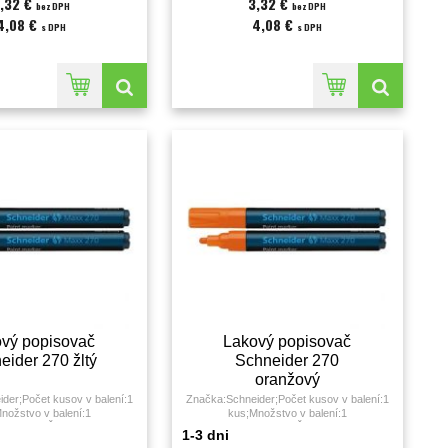
,32 €
3,32 €
bez DPH
bez DPH
4,08 €
4,08 €
s DPH
s DPH
vý popisovač
Lakový popisovač
eider 270 žltý
Schneider 270
oranžový
der;Počet kusov v balení:1
Značka:Schneider;Počet kusov v balení:1
nožstvo v balení:1
kus;Množstvo v balení:1
;Použitie:;Šírka stopy:1 - 3
KS;Farba:oranžová;Šírka stopy:1 - 3
1-3 dni
milimeter;
milimeter;