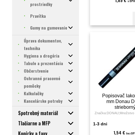
1,89 €
s DPH
prostriedky
Pravítka
Gumy na gumovanie
Úprava dokumentov,
technika
Hygiena a drogéria
Tabule a prezentácia
Občerstvenie
Ochranné pracovné
pomôcky
Kalkulačky
Popisovač lako
Kancelárske potreby
mm Donau D
strieborn
Spotrebný materiál
Značka:DONAU;Množstvo v
Tlačiarne a MFP
1-3 dni
1,54 €
Kopírky a faxy
bez DP