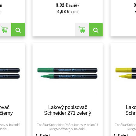
3,32 €
3
PH
bez DPH
4,08 €
H
s DPH
ovač
Lakový popisovač
Lako
čierny
Schneider 271 zelený
Schn
sov v balení:1
Značka:Schneider;Počet kusov v balení:1
Značka:Schnei
lení:1
kus;Množstvo v balení:1
kus;M
topy:1 - 2
KS;Farba:zelená;Šírka stopy:1 - 2
KS;Farba:žltá;
1-3 dni
1-3 dni