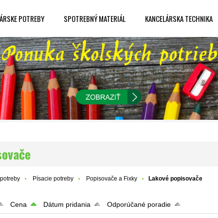
ÁRSKE POTREBY
SPOTREBNÝ MATERIÁL
KANCELÁRSKA TECHNIKA
sovače
potreby
Písacie potreby
Popisovače a Fixky
Lakové popisovače
Cena
Dátum pridania
Odporúčané poradie