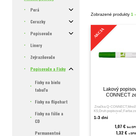
Perá
Zobrazené produkty
1 
Ceruzky
AKCIA
Popisovače
Linery
Zvýrazňovače
Popisovače a Fixky
Fixky na bielu
tabuľu
Lakový popiso
CONNECT ze
Fixky na flipchart
Značka:Q-CONNECT;Množst
KS;Druh:popisovač;Farba:ze
Fixky na fólie a
povrchov;Šírka stopy:2,
1-3 dni
milimeter;
CD
1,07 €
bez DP
1,32 €
Permanentné
s DPH