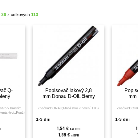
- 36
z celkových
113
vač Q-
Popisovač lakový 2,8
Popis
lený
mm Donau D-OIL čierny
mm 
vo v balení:1
Značka:DONAU;Množstvo v balení:1 KS;
Značka:DONAU
lená;Hrot:;Použitie:označovanie
0 mm / 3,0
1-3 dni
1-3 dni
1,54 €
H
bez DPH
1,89 €
s DPH