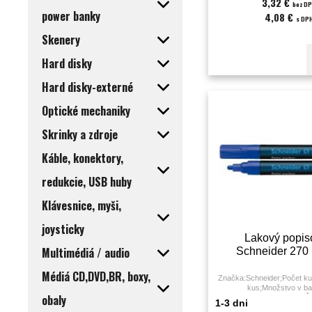
3,32 €
bez D
power banky
4,08 €
s DP
Skenery
Hard disky
Hard disky-externé
Optické mechaniky
Skrinky a zdroje
Káble, konektory,
redukcie, USB huby
Klávesnice, myši,
joysticky
Lakový popis
Multimédiá / audio
Schneider 270
Médiá CD,DVD,BR, boxy,
Značka:Schneider;Počet ku
kus;Množstvo v ba
obaly
KS;Farba:modrá;Použitie:;Ší
1-3 dni
milimeter;