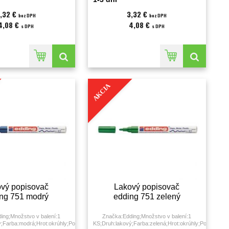
milimeter;
,32 €
3,32 €
bez DPH
bez DPH
4,08 €
4,08 €
s DPH
s DPH
AKCIA
vý popisovač
Lakový popisovač
ng 751 modrý
edding 751 zelený
ing;Množstvo v balení:1
Značka:Edding;Množstvo v balení:1
rka
;Farba:modrá;Hrot:okrúhly;Použitie:univerzálne;Šírka
KS;Druh:lakový;Farba:zelená;Hrot:okrúhly;Použitie:uni