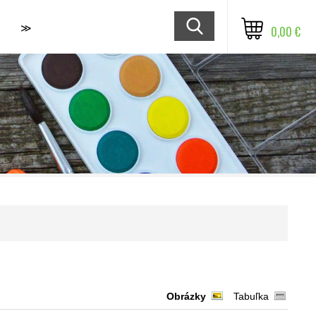
≫
0,00 €
Obrázky
Tabuľka