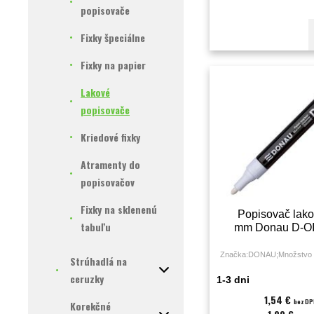
popisovače
Fixky špeciálne
Fixky na papier
Lakové
popisovače
Kriedové fixky
Atramenty do
popisovačov
Fixky na sklenenú
Popisovač lako
tabuľu
mm Donau D-OIL
Značka:DONAU;Množstvo v
Strúhadlá na
ceruzky
1-3 dni
1,54 €
bez DP
Korekčné