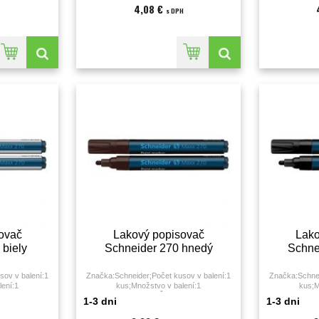
4,08 €
s DPH
ovač
Lakový popisovač
Lako
 biely
Schneider 270 hnedý
Schne
sov v balení:1
Značka:Schneider;Počet kusov v balení:1
Značka:Schnei
lení:1
kus;Množstvo v balení:1
kus;M
 - 3 milimeter;
KS;Farba:hnedá;Šírka stopy:1 - 3
KS;Farba:č
1-3 dni
1-3 dni
milimeter;