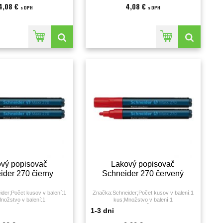
4,08 €
4,08 €
s DPH
s DPH
vý popisovač
Lakový popisovač
ider 270 čierny
Schneider 270 červený
der;Počet kusov v balení:1
Značka:Schneider;Počet kusov v balení:1
nožstvo v balení:1
kus;Množstvo v balení:1
ierna;Šírka stopy:1 - 3
KS;Farba:červená;Šírka stopy:1 - 3
1-3 dni
milimeter;
milimeter;