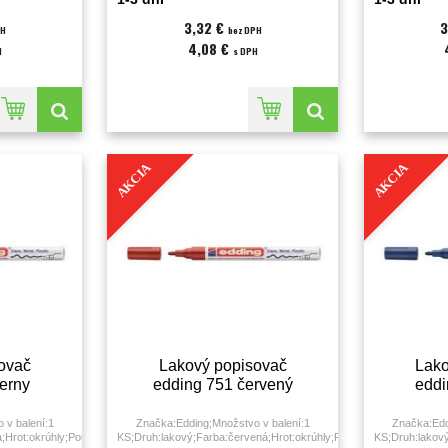
milimeter;
3,32 €
3
PH
bez DPH
4,08 €
H
s DPH
AKCIA
AKCIA
ovač
Lakový popisovač
Lako
ierny
edding 751 červený
eddi
 v balení:1
Značka:Edding;Množstvo v balení:1
Značka:Edd
;Hrot:okrúhly;Použitie:univerzálne;Šírka
KS;Druh:lakový;Farba:červená;Hrot:okrúhly;Použitie:univerzálne;Ší
KS;Druh:lakový