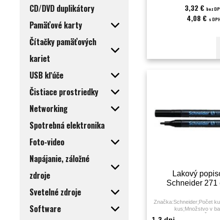
CD/DVD duplikátory
3,32 €
bez D
4,08 €
s DP
Pamäťové karty
Čítačky pamäťových
kariet
USB kľúče
Čistiace prostriedky
Networking
Spotrebná elektronika
Foto-video
Napájanie, záložné
zdroje
Lakový popis
Schneider 271 
Svetelné zdroje
Značka:Schneider;Počet ku
Software
kus;Množstvo v ba
KS;Farba:čierna;Šírka s
1-3 dni