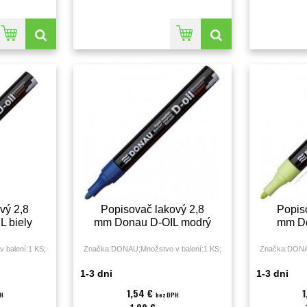
vý 2,8
Popisovač lakový 2,8
Popis
 biely
mm Donau D-OIL modrý
mm Do
 balení:1 KS;
Značka:DONAU;Množstvo v balení:1 KS;
Značka:DONAU
1-3 dni
1-3 dni
1,54 €
H
bez DPH