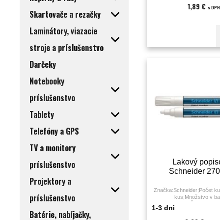
1,89 €
s DPH
Skartovače a rezačky
Laminátory, viazacie
stroje a príslušenstvo
Darčeky
Notebooky
príslušenstvo
Tablety
Telefóny a GPS
TV a monitory
Lakový popis
príslušenstvo
Schneider 270
Projektory a
Značka:Schneider;Počet ku
príslušenstvo
kus;Množstvo v ba
KS;Farba:biela;Šírka stopy:1
1-3 dni
Batérie, nabíjačky,