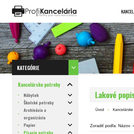
KANCEL
Katalóg internetových stránok
Designed by Rawpixel.com
KATEGÓRIE
Kancelárske potreby
Lakové popi
Nábytok
Školské potreby
Archivácia a
Úvod
Kancelárske 
organizácia
Papier
Zoradiť podľa:
Názov
Písacie potreby