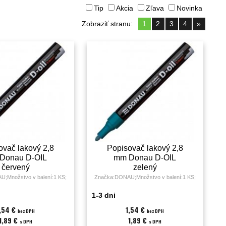
Tip
Akcia
Zľava
Novinka
Zobraziť stranu:
1
2
3
4
»
ovač lakový 2,8
Popisovač lakový 2,8
Donau D-OIL
mm Donau D-OIL
červený
zelený
;Množstvo v balení:1 KS;
Značka:DONAU;Množstvo v balení:1 KS;
1-3 dni
1,54 €
1,54 €
bez DPH
bez DPH
1,89 €
1,89 €
s DPH
s DPH