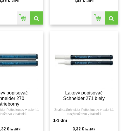
1,89 €
1,89 €
s DPH
s DPH
vý popisovač
Lakový popisovač
hneider 270
Schneider 271 biely
strieborný
der;Počet kusov v balení:1
Značka:Schneider;Počet kusov v balení:1
nožstvo v balení:1
kus;Množstvo v balení:1
ieborná;Šírka stopy:1 - 3
KS;Farba:biela;Hrot:;Šírka stopy:1- 2
1-3 dni
milimeter;
milimeter;
,32 €
3,32 €
bez DPH
bez DPH