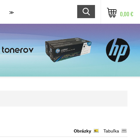
≫
0,00 €
Obrázky
Tabuľka