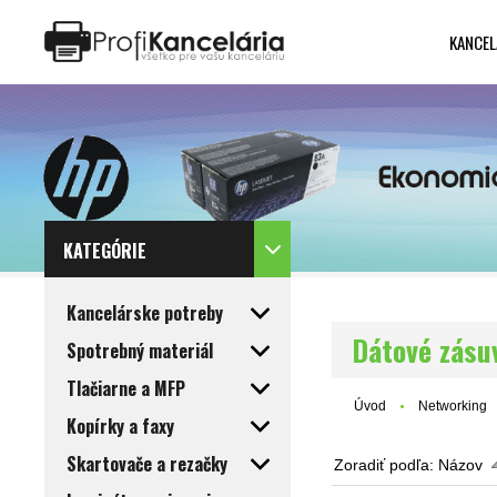
KANCEL
Katalóg internetových stránok
Designed by Rawpixel.com
KATEGÓRIE
Kancelárske potreby
Dátové zásu
Spotrebný materiál
Tlačiarne a MFP
Úvod
Networking
Kopírky a faxy
Skartovače a rezačky
Zoradiť podľa:
Názov