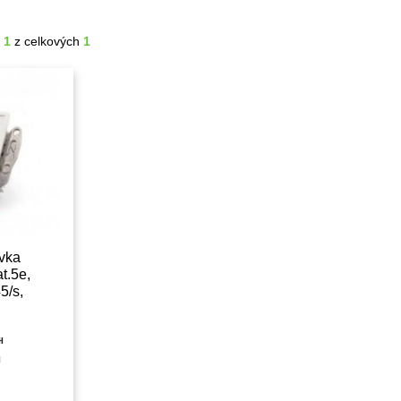
- 1
z celkových
1
vka
t.5e,
5/s,
žľabu,
122)
H
H