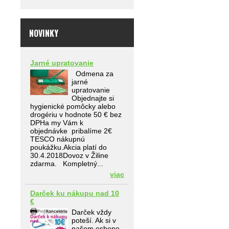
NOVINKY
Jarné upratovanie
Odmena za
jarné
upratovanie
Objednajte si
hygienické pomôcky alebo
drogériu v hodnote 50 € bez
DPHa my Vám k
objednávke pribalíme 2€
TESCO nákupnú
poukážku.Akcia platí do
30.4.2018Dovoz v Žiline
zdarma. Kompletný...
viac
Darček ku nákupu nad 10
€
Darček vždy
poteší. Ak si v
našom eshope