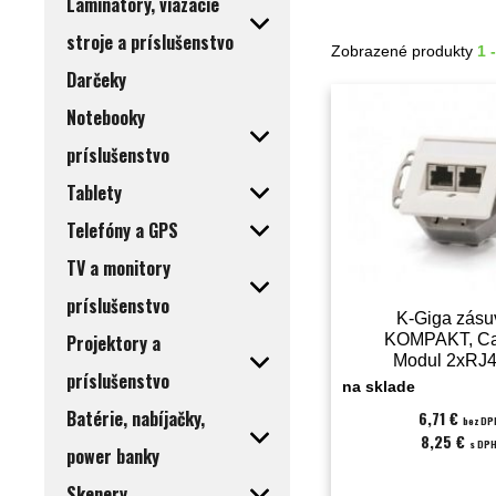
Laminátory, viazacie
stroje a príslušenstvo
Zobrazené produkty
1 
Darčeky
Notebooky
príslušenstvo
Tablety
Telefóny a GPS
TV a monitory
príslušenstvo
K-Giga zásu
Projektory a
KOMPAKT, Ca
Modul 2xRJ4
príslušenstvo
podlahová / do 
na sklade
KELINE (501
Batérie, nabíjačky,
6,71 €
bez DP
8,25 €
s DP
power banky
Skenery