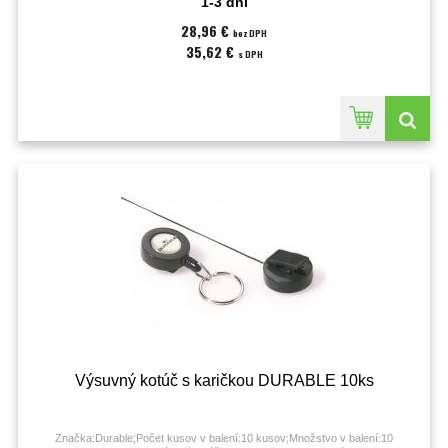
1-3 dni
28,96 €
bez DPH
35,62 €
s DPH
Výsuvný kotúč s karičkou DURABLE 10ks
Značka:Durable;Počet kusov v balení:10 kusov;Množstvo v balení:10