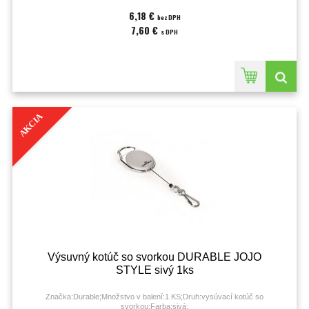
6,18 €
bez DPH
7,60 €
s DPH
AKCIA
Výsuvný kotúč so svorkou DURABLE JOJO
STYLE sivý 1ks
Značka:Durable;Množstvo v balení:1 KS;Druh:vysúvací kotúč so
svorkou;Farba:sivá;