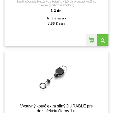
Značka:Durable;Množstvo v balení:1 KS;Druh:vysúvací kotúč so
svorkou;Farba:svetlofialová;
1-3 dni
6,18 €
bez DPH
7,60 €
s DPH
Výsuvný kotúč extra silný DURABLE pre
dezinfekciu čierny 1ks