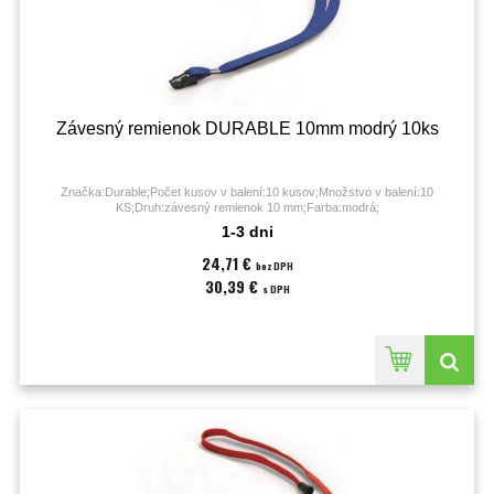
Závesný remienok DURABLE 10mm modrý 10ks
Značka:Durable;Počet kusov v balení:10 kusov;Množstvo v balení:10
KS;Druh:závesný remienok 10 mm;Farba:modrá;
1-3 dni
24,71 €
bez DPH
30,39 €
s DPH