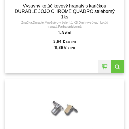
Výsuvný kotúč kovový hranatý s karičkou
DURABLE JOJO CHROME QUADRO strieborný
1ks
Značka:Durable;Množstvo v balení:1 KS;Druh:vysúvací kotúč
hranatý;Farba:strieborná;
1-3 dni
9,64 €
bez DPH
11,86 €
s DPH