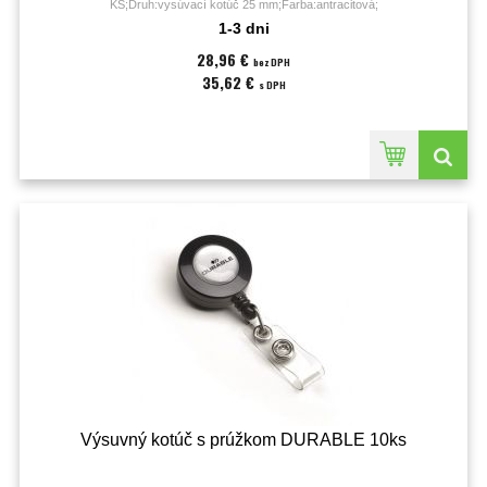
KS;Druh:vysúvací kotúč 25 mm;Farba:antracitová;
1-3 dni
28,96 €
bez DPH
35,62 €
s DPH
Výsuvný kotúč s prúžkom DURABLE 10ks