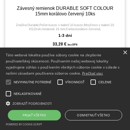
Závesný remienok DURABLE SOFT COLOUR
15mm korálovo červený 10ks
Značka:Durable;Počet kusov v balení:10 kusov;Množstvo v balení:10
KS;Druh:remienok 15 mm;Farba:korálovo červená;
1-3 dni
33,20 €
bez DPH
40,84 €
×
s DPH
Táto webová lokalita používa súbory cookie na zlepšenie
používateľskej skúsenosti. Používaním našej webovej lokality
vyjadrujete súhlas s používaním všetkých súborov cookie v súlade s
našimi zásadami používania súborov cookie.
Prečítať viac
NEVYHNUTNE POTREBNÉ
VÝKONNOSŤ
CIELENIE
NEKLASIFIKOVANÉ
ZOBRAZIŤ PODROBNOSTI
PRIJAŤ VŠETKO
ODMIETNUŤ VŠETKO
POWERED BY COOKIE-SCRIPT