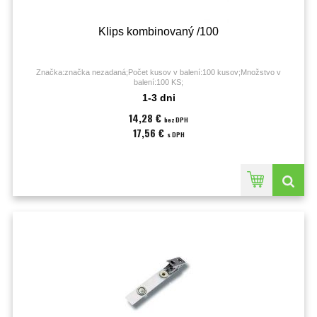
Klips kombinovaný /100
Značka:značka nezadaná;Počet kusov v balení:100 kusov;Množstvo v
balení:100 KS;
1-3 dni
14,28 €
bez DPH
17,56 €
s DPH