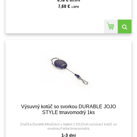
bez DPH
7,60 €
s DPH
Výsuvný kotúč so svorkou DURABLE JOJO
STYLE tmavomodrý 1ks
Značka:Durable;Množstvo v balení:1 KS;Druh:vysúvací kotúč so
svorkou;Farba:tmavomodrá;
1-3 dni