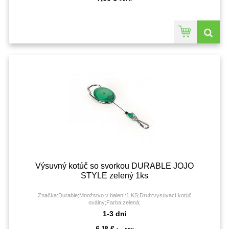
Výsuvný kotúč so svorkou DURABLE JOJO
STYLE zelený 1ks
Značka:Durable;Množstvo v balení:1 KS;Druh:vysúvací kotúč
oválny;Farba:zelená;
1-3 dni
6,18 €