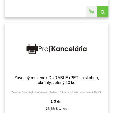
Závesný remienok DURABLE rPET so skobou,
okrúhly, zelený 10 ks
Značka:Durable;Počet kusov v balení:10 kusov;Množstvo v balení:10 KS;
1-3 dni
28,89 €
bez DPH