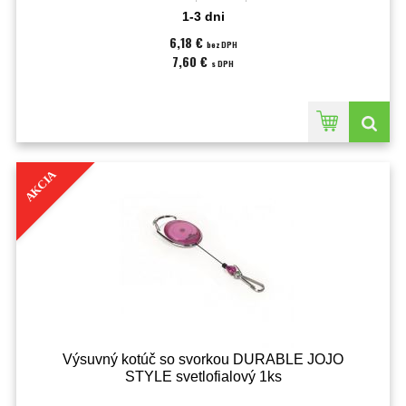
1-3 dni
6,18 €
bez DPH
7,60 €
s DPH
AKCIA
Výsuvný kotúč so svorkou DURABLE JOJO
STYLE svetlofialový 1ks