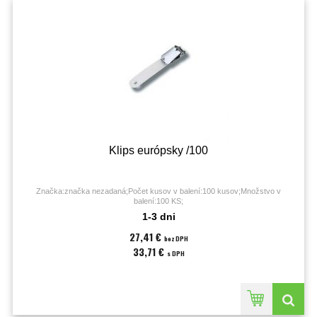
Klips európsky /100
Značka:značka nezadaná;Počet kusov v balení:100 kusov;Množstvo v
balení:100 KS;
1-3 dni
27,41 €
bez DPH
33,71 €
s DPH