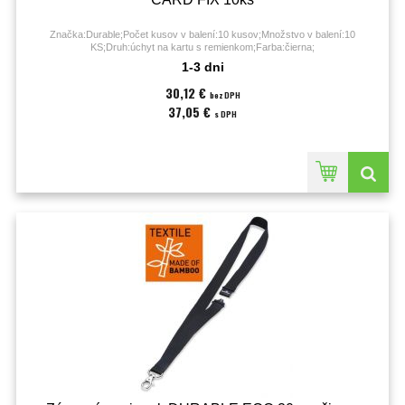
Značka:Durable;Počet kusov v balení:10 kusov;Množstvo v balení:10
KS;Druh:úchyt na kartu s remienkom;Farba:čierna;
1-3 dni
30,12 €
bez DPH
37,05 €
s DPH