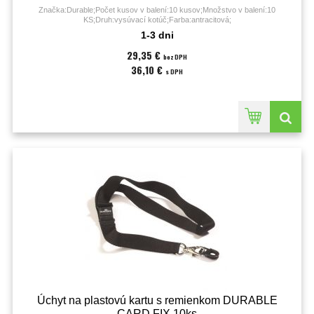
Značka:Durable;Počet kusov v balení:10 kusov;Množstvo v balení:10
KS;Druh:vysúvací kotúč;Farba:antracitová;
1-3 dni
29,35 €
bez DPH
36,10 €
s DPH
Úchyt na plastovú kartu s remienkom DURABLE
CARD FIX 10ks