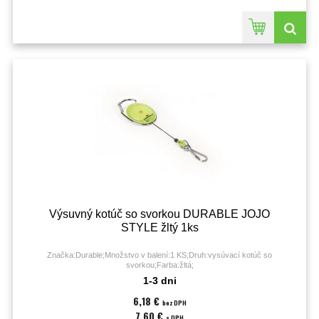
Výsuvný kotúč so svorkou DURABLE JOJO
STYLE žltý 1ks
Značka:Durable;Množstvo v balení:1 KS;Druh:vysúvací kotúč so
svorkou;Farba:žltá;
1-3 dni
6,18 €
bez DPH
7,60 €
s DPH