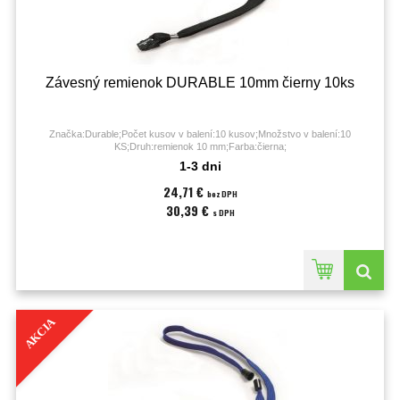
Závesný remienok DURABLE 10mm čierny 10ks
Značka:Durable;Počet kusov v balení:10 kusov;Množstvo v balení:10
KS;Druh:remienok 10 mm;Farba:čierna;
1-3 dni
24,71 €
bez DPH
30,39 €
s DPH
AKCIA