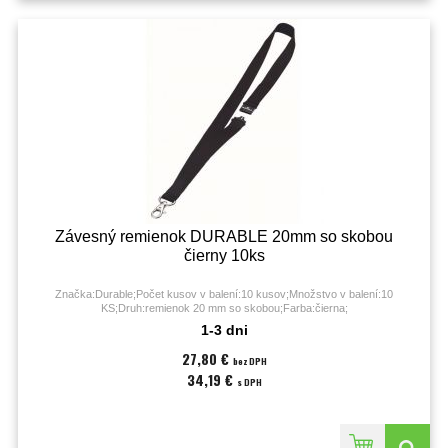
Závesný remienok DURABLE 20mm so skobou
čierny 10ks
Značka:Durable;Počet kusov v balení:10 kusov;Množstvo v balení:10
KS;Druh:remienok 20 mm so skobou;Farba:čierna;
1-3 dni
27,80 €
bez DPH
34,19 €
s DPH