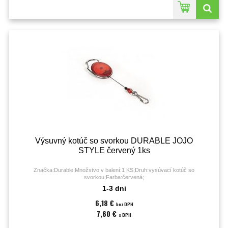
Výsuvný kotúč so svorkou DURABLE JOJO
STYLE červený 1ks
Značka:Durable;Množstvo v balení:1 KS;Druh:vysúvací kotúč so
svorkou;Farba:červená;
1-3 dni
6,18 €
bez DPH
7,60 €
s DPH