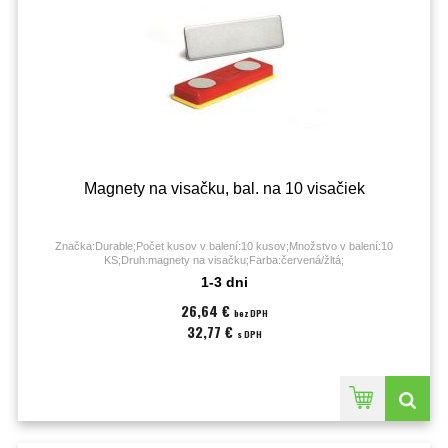
Magnety na visačku, bal. na 10 visačiek
Značka:Durable;Počet kusov v balení:10 kusov;Množstvo v balení:10
KS;Druh:magnety na visačku;Farba:červená/žltá;
1-3 dni
26,64 €
bez DPH
32,77 €
s DPH