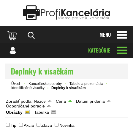
Katalóg internetových stránok
Designed by Rawpixel.com
MENU
KATEGÓRIE
Doplnky k visačkám
Úvod
Kancelárske potreby
Tabule a prezentácia
Identifikačné visačky
Doplnky k visačkám
Zoradiť podľa:
Názov
Cena
Dátum pridania
Odporúčané poradie
Obrázky
Tabuľka
Tip
Akcia
Zľava
Novinka