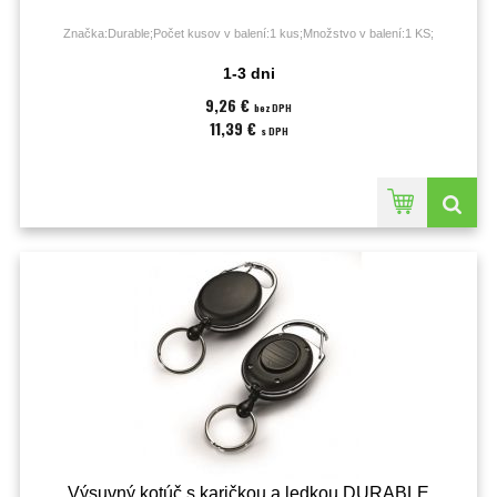
Značka:Durable;Počet kusov v balení:1 kus;Množstvo v balení:1 KS;
1-3 dni
9,26 €
bez DPH
11,39 €
s DPH
Výsuvný kotúč s karičkou a ledkou DURABLE