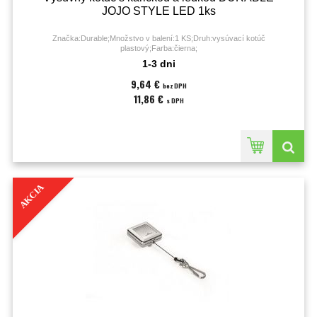
JOJO STYLE LED 1ks
Značka:Durable;Množstvo v balení:1 KS;Druh:vysúvací kotúč
plastový;Farba:čierna;
1-3 dni
9,64 €
bez DPH
11,86 €
s DPH
AKCIA