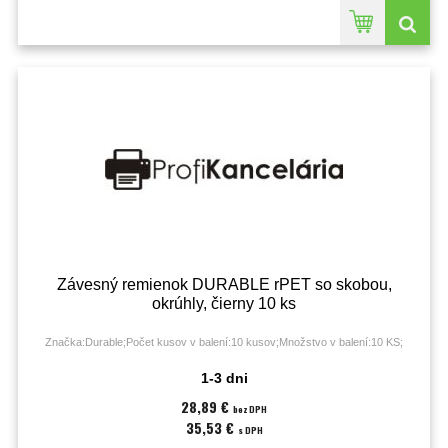
Závesný remienok DURABLE rPET so skobou,
okrúhly, čierny 10 ks
Značka:Durable;Počet kusov v balení:10 kusov;Množstvo v balení:10 KS;
1-3 dni
28,89 €
bez DPH
35,53 €
s DPH