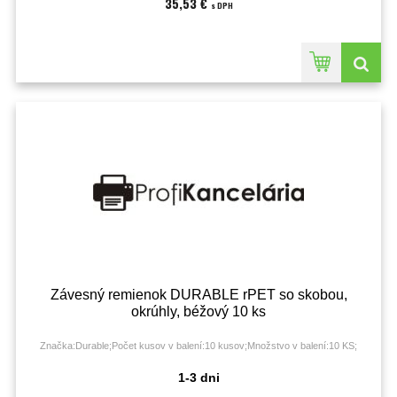
35,53 €
s DPH
Závesný remienok DURABLE rPET so skobou,
okrúhly, béžový 10 ks
Značka:Durable;Počet kusov v balení:10 kusov;Množstvo v balení:10 KS;
1-3 dni