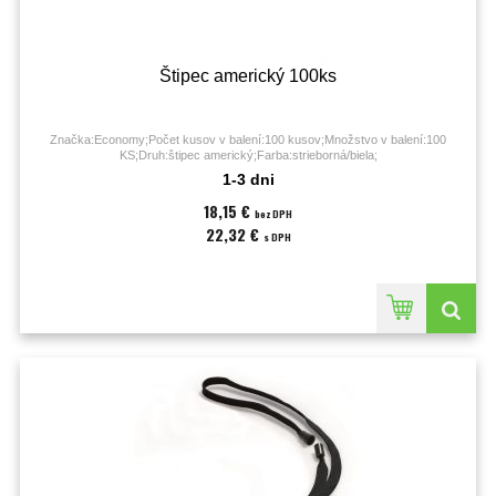
Štipec americký 100ks
Značka:Economy;Počet kusov v balení:100 kusov;Množstvo v balení:100
KS;Druh:štipec americký;Farba:strieborná/biela;
1-3 dni
18,15 €
bez DPH
22,32 €
s DPH