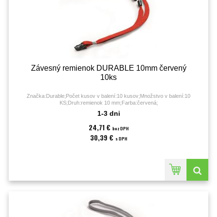
Závesný remienok DURABLE 10mm červený
10ks
Značka:Durable;Počet kusov v balení:10 kusov;Množstvo v balení:10
KS;Druh:remienok 10 mm;Farba:červená;
1-3 dni
24,71 €
bez DPH
30,39 €
s DPH