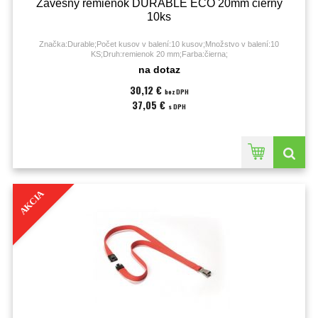
Závesný remienok DURABLE ECO 20mm čierny
10ks
Značka:Durable;Počet kusov v balení:10 kusov;Množstvo v balení:10
KS;Druh:remienok 20 mm;Farba:čierna;
na dotaz
30,12 €
bez DPH
37,05 €
s DPH
AKCIA