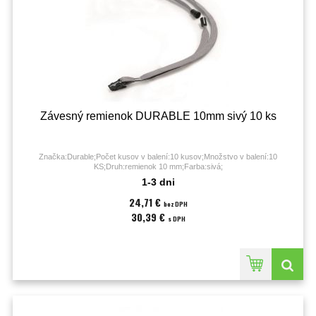
Závesný remienok DURABLE 10mm sivý 10 ks
Značka:Durable;Počet kusov v balení:10 kusov;Množstvo v balení:10
KS;Druh:remienok 10 mm;Farba:sivá;
1-3 dni
24,71 €
bez DPH
30,39 €
s DPH