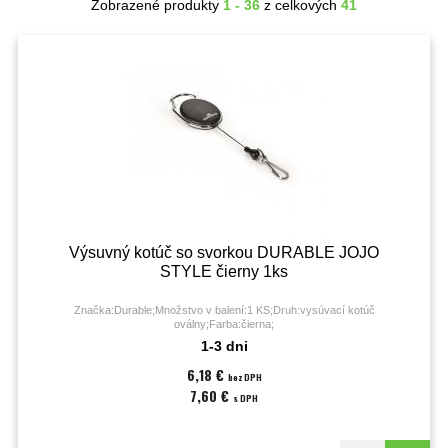
Zobrazené produkty
1 - 36
z celkových
41
Výsuvný kotúč so svorkou DURABLE JOJO
STYLE čierny 1ks
Značka:Durable;Množstvo v balení:1 KS;Druh:vysúvací kotúč
oválny;Farba:čierna;
1-3 dni
6,18 €
bez DPH
7,60 €
s DPH