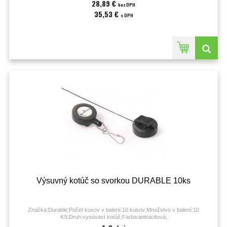
28,89 €
bez DPH
35,53 €
s DPH
Výsuvný kotúč so svorkou DURABLE 10ks
Značka:Durable;Počet kusov v balení:10 kusov;Množstvo v balení:10
KS;Druh:vysúvací kotúč;Farba:antracitová;