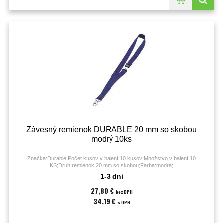
Závesný remienok DURABLE 20 mm so skobou
modrý 10ks
Značka:Durable;Počet kusov v balení:10 kusov;Množstvo v balení:10
KS;Druh:remienok 20 mm so skobou;Farba:modrá;
1-3 dni
27,80 €
bez DPH
34,19 €
s DPH