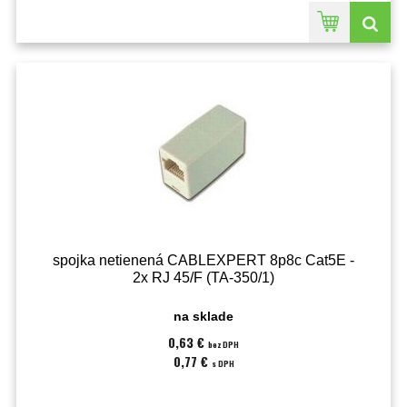
spojka netienená CABLEXPERT 8p8c Cat5E -
2x RJ 45/F (TA-350/1)
na sklade
0,63 €
bez DPH
0,77 €
s DPH