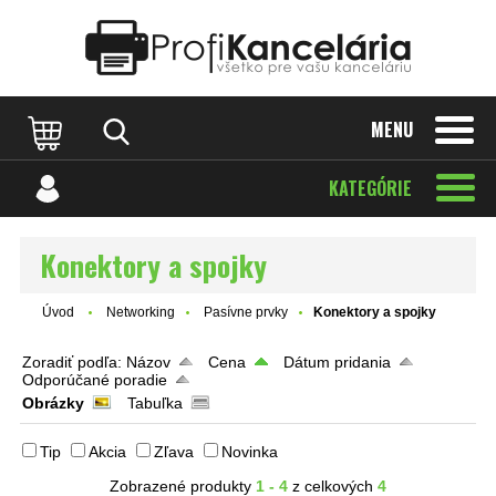
Katalóg internetových stránok
Designed by Rawpixel.com
MENU
KATEGÓRIE
Konektory a spojky
Úvod
Networking
Pasívne prvky
Konektory a spojky
Zoradiť podľa:
Názov
Cena
Dátum pridania
Odporúčané poradie
Obrázky
Tabuľka
Tip
Akcia
Zľava
Novinka
Zobrazené produkty
1 - 4
z celkových
4