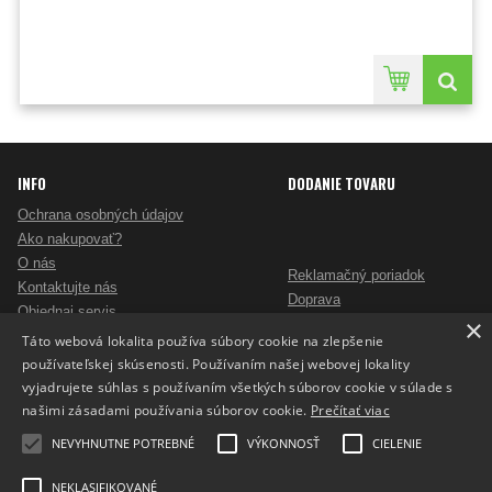
INFO
DODANIE TOVARU
Ochrana osobných údajov
Ako nakupovať?
O nás
Reklamačný poriadok
Kontaktujte nás
Doprava
Objednaj servis
×
Obchodné podmienky
Pošlite mi ponuku
Táto webová lokalita používa súbory cookie na zlepšenie
Alternatívne riešenie sporov
Ako vybrať skartovač?
používateľskej skúsenosti. Používaním našej webovej lokality
Odstúpenie od zmluvy
Nezáväzný dopyt na reklamné predmety
vyjadrujete súhlas s používaním všetkých súborov cookie v súlade s
Potlač reklamných predmetov
našimi zásadami používania súborov cookie.
Prečítať viac
Cookies
NEVYHNUTNE POTREBNÉ
VÝKONNOSŤ
CIELENIE
NEKLASIFIKOVANÉ