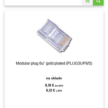
Modular plug 6u" gold plated (PLUG3UP6/5)
na sklade
0,10 €
bez DPH
0,12 €
s DPH