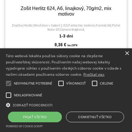
Zošit Herlitz 624, A6, linajkový, 70g/m2, mix
motívov
Značka:Herlitz;Množstvo v balení:1 KS;Farba:mix motívov;Formát:A6;Počet
listov:20;Úprava:linajková;
1-3 dni
0,36 €
bez DPH
0,44 €
×
s DPH
Táto webová lokalita používa súbory cookie na zlepšenie
používateľskej skúsenosti. Používaním našej webovej lokality
vyjadrujete súhlas s používaním všetkých súborov cookie v súlade s
našimi zásadami používania súborov cookie.
Prečítať viac
NEVYHNUTNE POTREBNÉ
VÝKONNOSŤ
CIELENIE
ZĽAVA
NEKLASIFIKOVANÉ
ZOBRAZIŤ PODROBNOSTI
PRIJAŤ VŠETKO
ODMIETNUŤ VŠETKO
POWERED BY COOKIE-SCRIPT