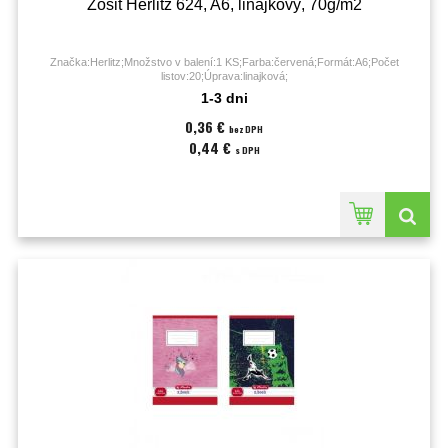
Zošit Herlitz 624, A6, linajkový, 70g/m2
Značka:Herlitz;Množstvo v balení:1 KS;Farba:červená;Formát:A6;Počet
listov:20;Úprava:linajková;
1-3 dni
0,36 €
bez DPH
0,44 €
s DPH