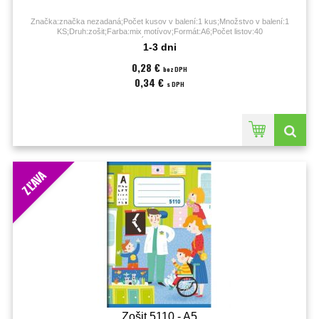
Značka:značka nezadaná;Počet kusov v balení:1 kus;Množstvo v balení:1
KS;Druh:zošit;Farba:mix motívov;Formát:A6;Počet listov:40
listov;Úprava:linajková;
1-3 dni
0,28 €
bez DPH
0,34 €
s DPH
ZĽAVA
Zošit 5110 - A5