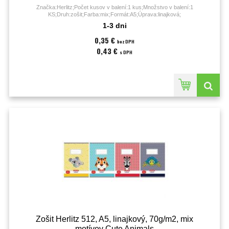
Značka:Herlitz;Počet kusov v balení:1 kus;Množstvo v balení:1
KS;Druh:zošit;Farba:mix;Formát:A5;Úprava:linajková;
1-3 dni
0,35 €
bez DPH
0,43 €
s DPH
Zošit Herlitz 512, A5, linajkový, 70g/m2, mix
motívov Cute Animals