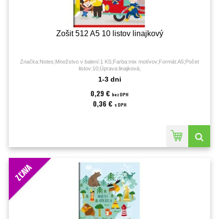
Zošit 512 A5 10 listov linajkový
Značka:Notes;Množstvo v balení:1 KS;Farba:mix motívov;Formát:A5;Počet
listov:10;Úprava:linajková;
1-3 dni
0,29 €
bez DPH
0,36 €
s DPH
ZĽAVA