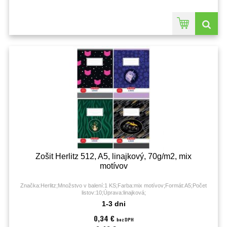
Zošit Herlitz 512, A5, linajkový, 70g/m2, mix
motívov
Značka:Herlitz;Množstvo v balení:1 KS;Farba:mix motívov;Formát:A5;Počet
listov:10;Úprava:linajková;
1-3 dni
0,34 €
bez DPH