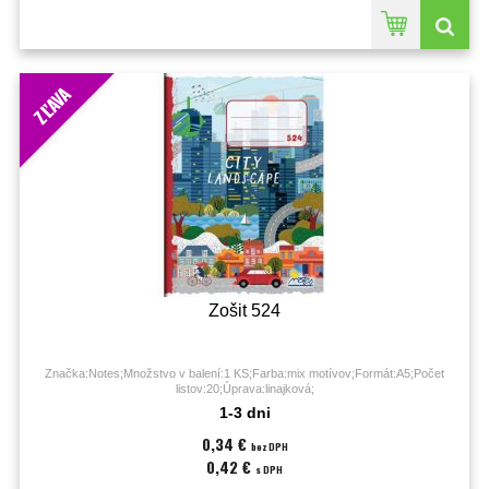
ZĽAVA
Zošit 524
Značka:Notes;Množstvo v balení:1 KS;Farba:mix motívov;Formát:A5;Počet
listov:20;Úprava:linajková;
1-3 dni
0,34 €
bez DPH
0,42 €
s DPH