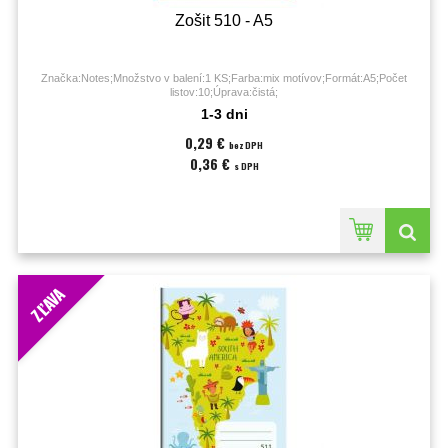
Zošit 510 - A5
Značka:Notes;Množstvo v balení:1 KS;Farba:mix motívov;Formát:A5;Počet
listov:10;Úprava:čistá;
1-3 dni
0,29 €
bez DPH
0,36 €
s DPH
ZĽAVA