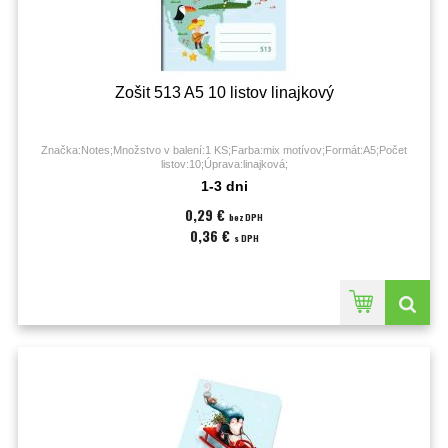
Zošit 513 A5 10 listov linajkový
Značka:Notes;Množstvo v balení:1 KS;Farba:mix motívov;Formát:A5;Počet
listov:10;Úprava:linajková;
1-3 dni
0,29 €
bez DPH
0,36 €
s DPH