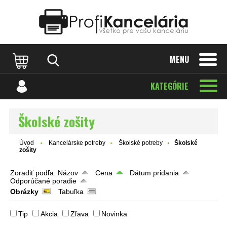
Katalóg internetových stránok
Designed by Rawpixel.com
MENU
KATEGÓRIE
Školské zošity
Úvod
Kancelárske potreby
Školské potreby
Školské
zošity
Zoradiť podľa:
Názov
Cena
Dátum pridania
Odporúčané poradie
Obrázky
Tabuľka
Tip
Akcia
Zľava
Novinka