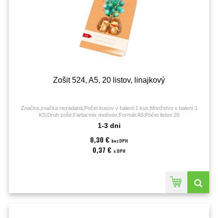
Zošit 524, A5, 20 listov, linajkový
Značka:značka nezadaná;Počet kusov v balení:1 kus;Množstvo v balení:1
KS;Druh:zošit;Farba:mix motívov;Formát:A5;Počet listov:20
listov;Úprava:linajková;
1-3 dni
0,30 €
bez DPH
0,37 €
s DPH