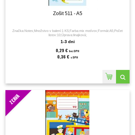
Zošit 511 - A5
Značka:Notes;Množstvo v balení:1 KS;Farba:mix motívov;Formát:A5;Počet
listov:10;Úprava:linajková;
1-3 dni
0,29 €
bez DPH
0,36 €
s DPH
ZĽAVA