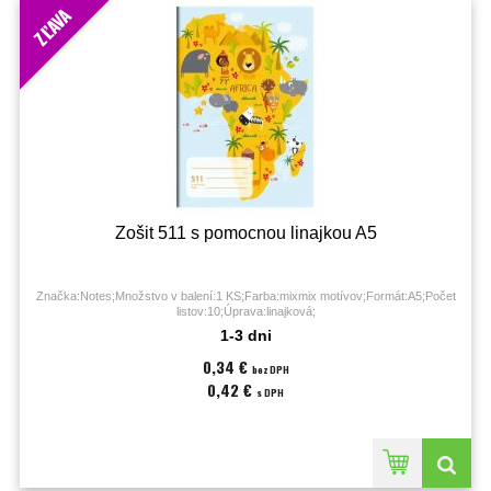
ZĽAVA
Zošit 511 s pomocnou linajkou A5
Značka:Notes;Množstvo v balení:1 KS;Farba:mixmix motívov;Formát:A5;Počet
listov:10;Úprava:linajková;
1-3 dni
0,34 €
bez DPH
0,42 €
s DPH