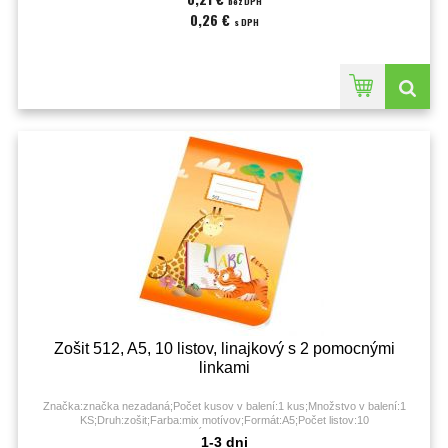
bez DPH
0,26 €
s DPH
Zošit 512, A5, 10 listov, linajkový s 2 pomocnými
linkami
Značka:značka nezadaná;Počet kusov v balení:1 kus;Množstvo v balení:1
KS;Druh:zošit;Farba:mix motívov;Formát:A5;Počet listov:10
listov;Úprava:linajková;
1-3 dni