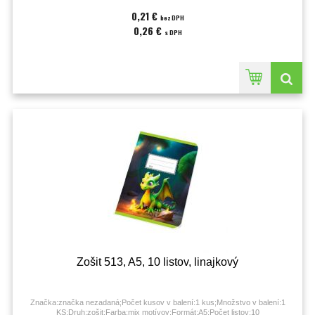
0,21 €
bez DPH
0,26 €
s DPH
Zošit 513, A5, 10 listov, linajkový
Značka:značka nezadaná;Počet kusov v balení:1 kus;Množstvo v balení:1
KS;Druh:zošit;Farba:mix motívov;Formát:A5;Počet listov:10