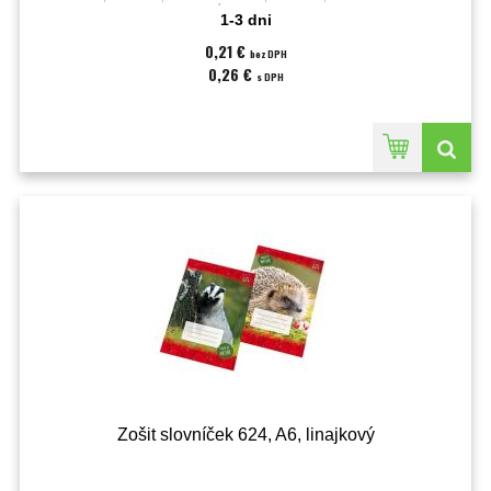
listov;Úprava:linajková;
1-3 dni
0,21 €
bez DPH
0,26 €
s DPH
Zošit slovníček 624, A6, linajkový