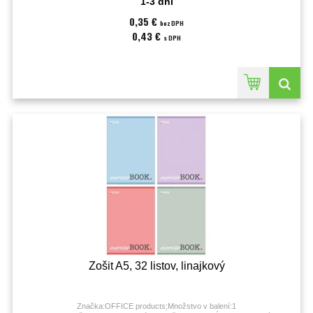
1-3 dni
0,35 €
bez DPH
0,43 €
s DPH
Zošit A5, 32 listov, linajkový
Značka:OFFICE products;Množstvo v balení:1