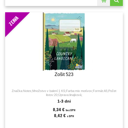
ZĽAVA
Zošit 523
Značka:Notes;Množstvo v balení:1 KS;Farba:mix motívov;Formát:A5;Počet
listov:20;Úprava:linajková;
1-3 dni
0,34 €
bez DPH
0,42 €
s DPH