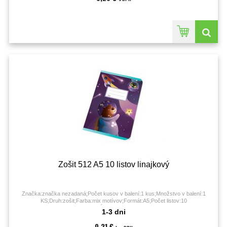
Zošit 512 A5 10 listov linajkový
Značka:značka nezadaná;Počet kusov v balení:1 kus;Množstvo v balení:1
KS;Druh:zošit;Farba:mix motívov;Formát:A5;Počet listov:10
listov;Úprava:linajková;
1-3 dni
0,21 €