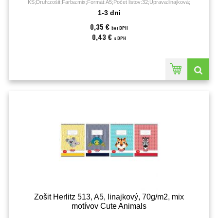
KS;Druh:zošit;Farba:mix;Formát:A5;Počet listov:32;Úprava:linajková;
1-3 dni
0,35 €
bez DPH
0,43 €
s DPH
Zošit Herlitz 513, A5, linajkový, 70g/m2, mix
motívov Cute Animals