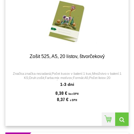
Zošit 525, A5, 20 listov, štvorčekový
Značka:značka nezadaná;Počet kusov v balení:1 kus;Množstvo v balení:1
KS;Druh:zošit;Farba:mix motívov;Formát:A5;Počet listov:20
listov;Úprava:štvorčeková;
1-3 dni
0,30 €
bez DPH
0,37 €
s DPH