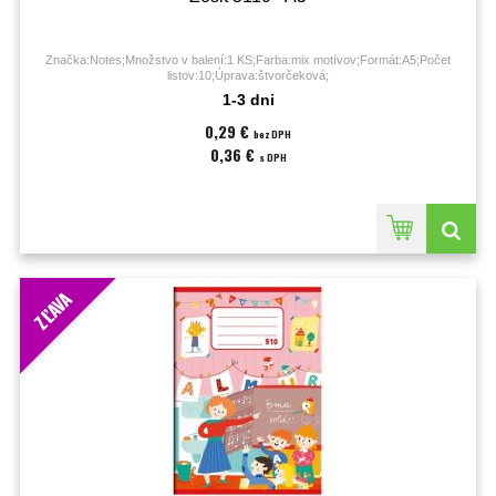
Značka:Notes;Množstvo v balení:1 KS;Farba:mix motívov;Formát:A5;Počet
listov:10;Úprava:štvorčeková;
1-3 dni
0,29 €
bez DPH
0,36 €
s DPH
ZĽAVA