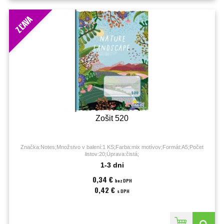
ZĽAVA
Zošit 520
Značka:Notes;Množstvo v balení:1 KS;Farba:mix motívov;Formát:A5;Počet
listov:20;Úprava:čistá;
1-3 dni
0,34 €
bez DPH
0,42 €
s DPH