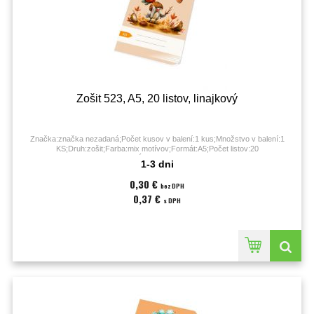
Zošit 523, A5, 20 listov, linajkový
Značka:značka nezadaná;Počet kusov v balení:1 kus;Množstvo v balení:1
KS;Druh:zošit;Farba:mix motívov;Formát:A5;Počet listov:20
listov;Úprava:linajková;
1-3 dni
0,30 €
bez DPH
0,37 €
s DPH