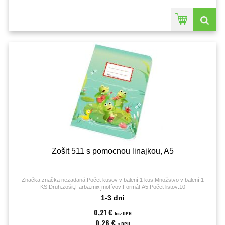
Zošit 511 s pomocnou linajkou, A5
Značka:značka nezadaná;Počet kusov v balení:1 kus;Množstvo v balení:1
KS;Druh:zošit;Farba:mix motívov;Formát:A5;Počet listov:10
listov;Úprava:linajková;
1-3 dni
0,21 €
bez DPH
0,26 €
s DPH