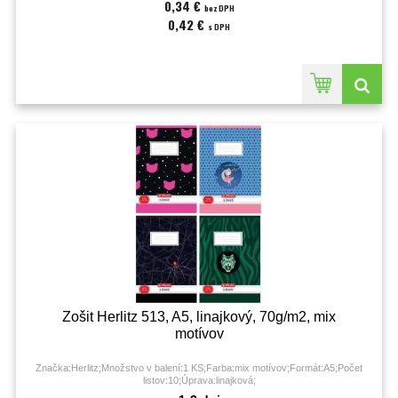
0,34 €
bez DPH
0,42 €
s DPH
Zošit Herlitz 513, A5, linajkový, 70g/m2, mix
motívov
Značka:Herlitz;Množstvo v balení:1 KS;Farba:mix motívov;Formát:A5;Počet
listov:10;Úprava:linajková;