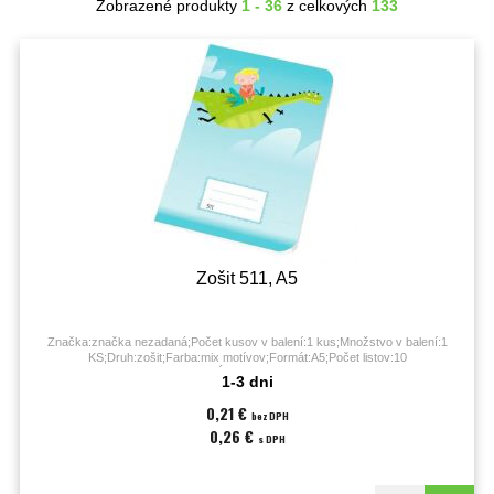
Zobrazené produkty
1 - 36
z celkových
133
Zošit 511, A5
Značka:značka nezadaná;Počet kusov v balení:1 kus;Množstvo v balení:1
KS;Druh:zošit;Farba:mix motívov;Formát:A5;Počet listov:10
listov;Úprava:linajková;
1-3 dni
0,21 €
bez DPH
0,26 €
s DPH