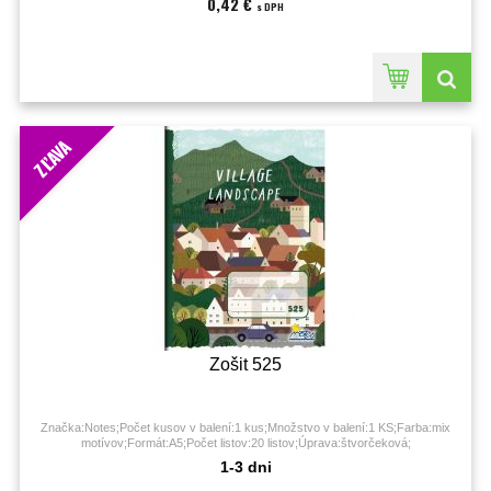
0,42 €
s DPH
ZĽAVA
Zošit 525
Značka:Notes;Počet kusov v balení:1 kus;Množstvo v balení:1 KS;Farba:mix
motívov;Formát:A5;Počet listov:20 listov;Úprava:štvorčeková;
1-3 dni