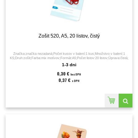
Zošit 520, A5, 20 listov, čistý
Značka:značka nezadaná;Počet kusov v balení:1 kus;Množstvo v balení:1
KS;Druh:zošit;Farba:mix motívov;Formát:A5;Počet listov:20 listov;Úprava:čistá;
1-3 dni
0,30 €
bez DPH
0,37 €
s DPH