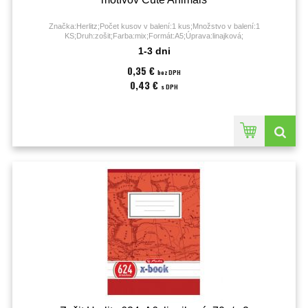
Značka:Herlitz;Počet kusov v balení:1 kus;Množstvo v balení:1
KS;Druh:zošit;Farba:mix;Formát:A5;Úprava:linajková;
1-3 dni
0,35 €
bez DPH
0,43 €
s DPH