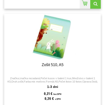
Zošit 510, A5
Značka:značka nezadaná;Počet kusov v balení:1 kus;Množstvo v balení:1
KS;Druh:zošit;Farba:mix motívov;Formát:A5;Počet listov:10 listov;Úprava:čistá;
1-3 dni
0,21 €
bez DPH
0,26 €
s DPH