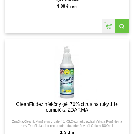
bez DPH
4,08 €
s DPH
CleanFit dezinfekčný gél 70% citrus na ruky 1 l+
pumpička ZDARMA
Značka:Cleanfit;Množstvo v balení:1 KS;Dezinfekcia:dezinfekcia;Použitie:na
ruky;Typ čistiaceho prostriedku:dezinfekčný gél;Objem:1000 ml;
1-3 dni