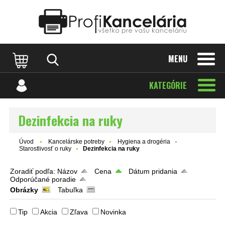
Katalóg internetových stránok
Designed by Rawpixel.com
MENU
KATEGÓRIE
Dezinfekcia na ruky
Úvod
Kancelárske potreby
Hygiena a drogéria
Starostlivosť o ruky
Dezinfekcia na ruky
Zoradiť podľa:
Názov
Cena
Dátum pridania
Odporúčané poradie
Obrázky
Tabuľka
Tip
Akcia
Zľava
Novinka