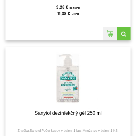
9,26 €
bez DPH
11,39 €
s DPH
Sanytol dezinfekčný gél 250 ml
Značka:Sanytol;Počet kusov v balení:1 kus;Množstvo v balení:1 KS;