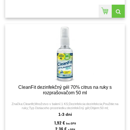
CleanFit dezinfekčný gél 70% citrus na ruky s
rozprašovačom 50 ml
Značka:Cleanfit;Množstvo v balení:1 KS;Dezinfekcia:dezinfekcia;Použitie:na
ruky;Typ čistiaceho prostriedku:dezinfekčný gél;Objem:50 ml;
1-3 dni
1,92 €
bez DPH
2,36 €
s DPH