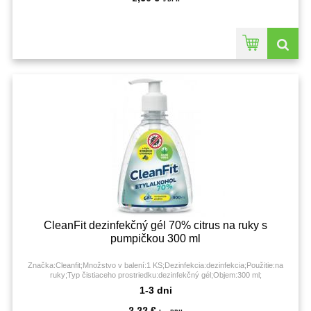
CleanFit dezinfekčný gél 70% citrus na ruky s
pumpičkou 300 ml
Značka:Cleanfit;Množstvo v balení:1 KS;Dezinfekcia:dezinfekcia;Použitie:na
ruky;Typ čistiaceho prostriedku:dezinfekčný gél;Objem:300 ml;
1-3 dni
3,32 €