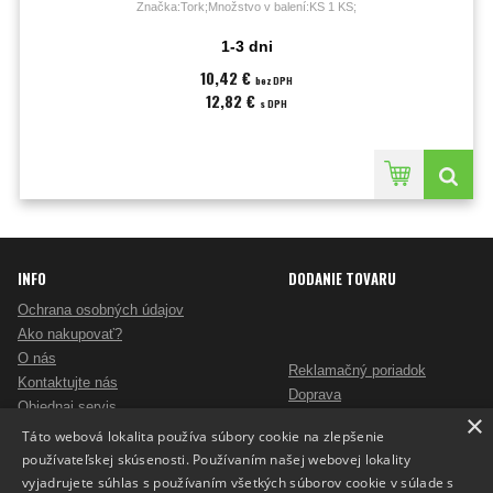
Značka:Tork;Množstvo v balení:KS 1 KS;
1-3 dni
10,42 €
bez DPH
12,82 €
s DPH
INFO
DODANIE TOVARU
Ochrana osobných údajov
Ako nakupovať?
O nás
Reklamačný poriadok
Kontaktujte nás
Doprava
Objednaj servis
×
Obchodné podmienky
Pošlite mi ponuku
Táto webová lokalita používa súbory cookie na zlepšenie
Alternatívne riešenie sporov
Ako vybrať skartovač?
používateľskej skúsenosti. Používaním našej webovej lokality
Odstúpenie od zmluvy
Nezáväzný dopyt na reklamné predmety
vyjadrujete súhlas s používaním všetkých súborov cookie v súlade s