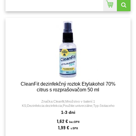
CleanFit dezinfekčný roztok Etylakohol 70%
citrus s rozprašovačom 50 ml
Značka:Cleanfit;Množstvo v balení:1
KS;Dezinfekcia:dezinfekcia;Použitie:univerzálne;Typ čistiaceho
prostriedku:dezinfekčný roztok;Objem:50 ml;
1-3 dni
1,62 €
bez DPH
1,99 €
s DPH