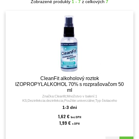
Zobrazené produkty
1 - 7
z celkových
7
CleanFit alkoholový roztok
IZOPROPYLALKOHOL 70% s rozprašovačom 50
ml
Značka:Cleanfit;Množstvo v balení:1
KS;Dezinfekcia:dezinfekcia;Použitie:univerzálne;Typ čistiaceho
prostriedku:dezinfekčný roztok;Objem:50 ml;
1-3 dni
1,62 €
bez DPH
1,99 €
s DPH