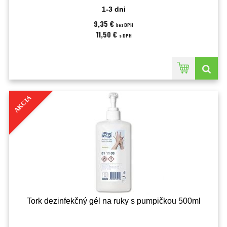
1-3 dni
9,35 €
bez DPH
11,50 €
s DPH
AKCIA
Tork dezinfekčný gél na ruky s pumpičkou 500ml