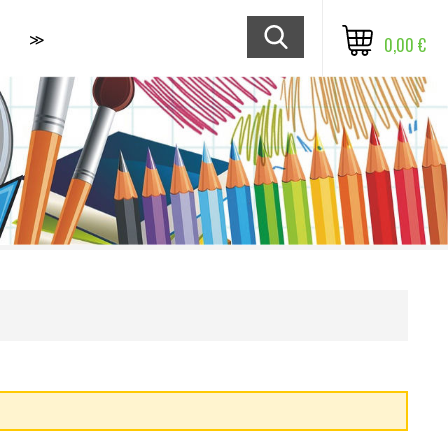
≫
0,00 €