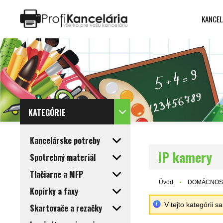
KANCEL
Katalóg internetových stránok
Designed by Rawpixel.com
KATEGÓRIE
Kancelárske potreby
IP kamery
Spotrebný materiál
Tlačiarne a MFP
Úvod
DOMÁCNOSŤ
Kopírky a faxy
V tejto kategórii 
Skartovače a rezačky