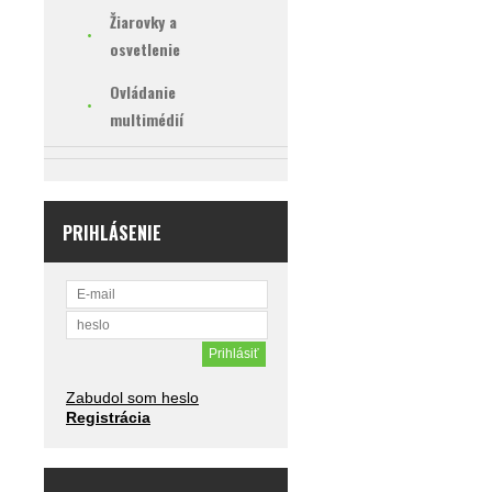
Žiarovky a
osvetlenie
Ovládanie
multimédií
PRIHLÁSENIE
Zabudol som heslo
Registrácia