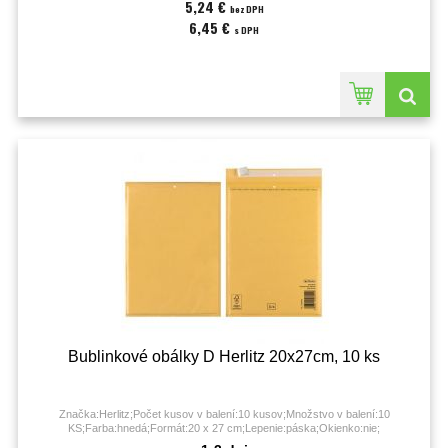
5,24 €
bez DPH
6,45 €
s DPH
Bublinkové obálky D Herlitz 20x27cm, 10 ks
Značka:Herlitz;Počet kusov v balení:10 kusov;Množstvo v balení:10
KS;Farba:hnedá;Formát:20 x 27 cm;Lepenie:páska;Okienko:nie;