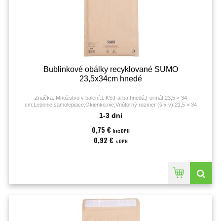
Bublinkové obálky recyklované SUMO
23,5x34cm hnedé
Značka:;Množstvo v balení:1 KS;Farba:hnedá;Formát:23,5 × 34
cm;Lepenie:samolepiace;Okienko:nie;Vnútorný rozmer (š x v):21,5 × 34
cm;Vonkajší rozmer (š x v):23,5 × 34 cm;
1-3 dni
0,75 €
bez DPH
0,92 €
s DPH