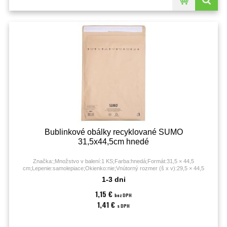
Bublinkové obálky recyklované SUMO
31,5x44,5cm hnedé
Značka:;Množstvo v balení:1 KS;Farba:hnedá;Formát:31,5 × 44,5
cm;Lepenie:samolepiace;Okienko:nie;Vnútorný rozmer (š x v):29,5 × 44,5
cm;Vonkajší rozmer (š x v):31,5 × 44,5 cm;
1-3 dni
1,15 €
bez DPH
1,41 €
s DPH