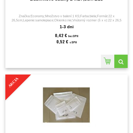
Značka:Economy;Množstvo v balení:1 KS;Farba:biela;Formát:22 x
26,5cm;Lepenie:samolepiace;Okienko:nie;Vnútorný rozmer (š x v):22 x 26,5
cm;Vonkajší rozmer (š x v):24 x 27,5 cm;
1-3 dni
0,42 €
bez DPH
0,52 €
s DPH
AKCIA