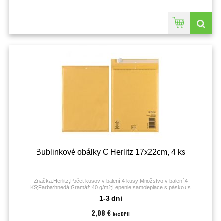
Bublinkové obálky C Herlitz 17x22cm, 4 ks
Značka:Herlitz;Počet kusov v balení:4 kusy;Množstvo v balení:4
KS;Farba:hnedá;Gramáž:40 g/m2;Lepenie:samolepiace s páskou;s
okienkom:nie;recyklované:nie;s rozšíreným dnom:nie;Typ
1-3 dni
obálky:bublinkové;Vnútorný rozmer (š x v):21 x 15 cm;Vonkajší rozmer (š x
v):22 x 17 cm;
2,08 €
bez DPH