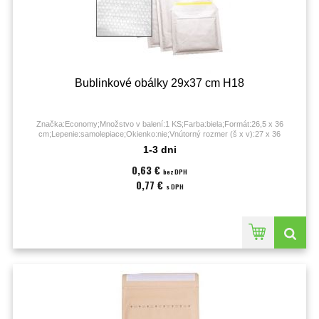
Bublinkové obálky 29x37 cm H18
Značka:Economy;Množstvo v balení:1 KS;Farba:biela;Formát:26,5 x 36
cm;Lepenie:samolepiace;Okienko:nie;Vnútorný rozmer (š x v):27 x 36
cm;Vonkajší rozmer (š x v):29 x 37 cm;
1-3 dni
0,63 €
bez DPH
0,77 €
s DPH