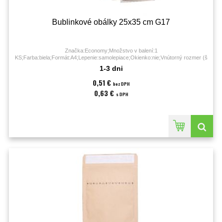
Bublinkové obálky 25x35 cm G17
Značka:Economy;Množstvo v balení:1
KS;Farba:biela;Formát:A4;Lepenie:samolepiace;Okienko:nie;Vnútorný rozmer (š
x v):24 x 34 cm;Vonkajší rozmer (š x v):25 x 35 cm;
1-3 dni
0,51 €
bez DPH
0,63 €
s DPH