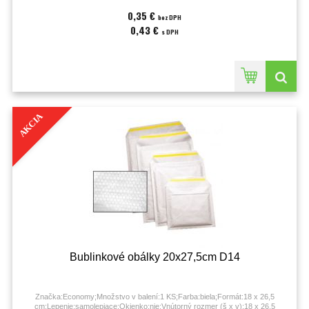
0,35 €
bez DPH
0,43 €
s DPH
AKCIA
Bublinkové obálky 20x27,5cm D14
Značka:Economy;Množstvo v balení:1 KS;Farba:biela;Formát:18 x 26,5
cm;Lepenie:samolepiace;Okienko:nie;Vnútorný rozmer (š x v):18 x 26,5