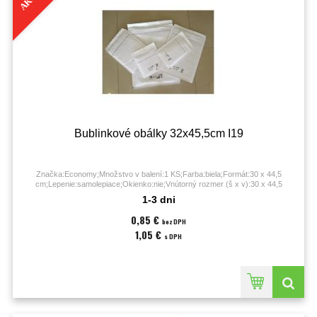
Bublinkové obálky 32x45,5cm I19
Značka:Economy;Množstvo v balení:1 KS;Farba:biela;Formát:30 x 44,5
cm;Lepenie:samolepiace;Okienko:nie;Vnútorný rozmer (š x v):30 x 44,5
cm;Vonkajší rozmer (š x v):32 x 45,5 cm;
1-3 dni
0,85 €
bez DPH
1,05 €
s DPH