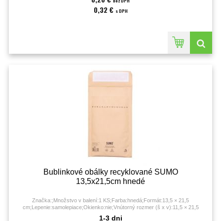
bez DPH
0,32 €
s DPH
Bublinkové obálky recyklované SUMO
13,5x21,5cm hnedé
Značka:;Množstvo v balení:1 KS;Farba:hnedá;Formát:13,5 × 21,5
cm;Lepenie:samolepiace;Okienko:nie;Vnútorný rozmer (š x v):11,5 × 21,5
cm;Vonkajší rozmer (š x v):13,5 × 21,5 cm;
1-3 dni