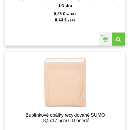
cm;Vonkajší rozmer (š x v):20 x 27,5 cm;
1-3 dni
0,35 €
bez DPH
0,43 €
s DPH
Bublinkové obálky recyklované SUMO
18,5x17,5cm CD hnedé