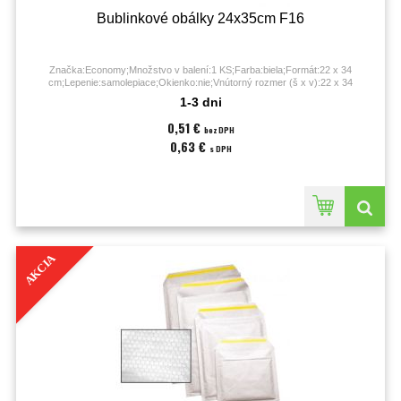
Bublinkové obálky 24x35cm F16
Značka:Economy;Množstvo v balení:1 KS;Farba:biela;Formát:22 x 34
cm;Lepenie:samolepiace;Okienko:nie;Vnútorný rozmer (š x v):22 x 34
cm;Vonkajší rozmer (š x v):24 x 35 cm;
1-3 dni
0,51 €
bez DPH
0,63 €
s DPH
AKCIA