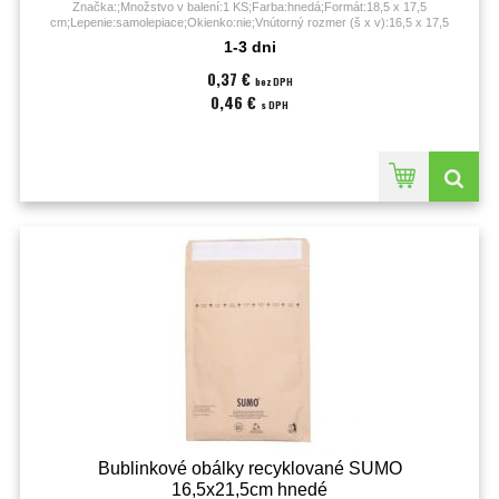
Značka:;Množstvo v balení:1 KS;Farba:hnedá;Formát:18,5 x 17,5
cm;Lepenie:samolepiace;Okienko:nie;Vnútorný rozmer (š x v):16,5 x 17,5
cm;Vonkajší rozmer (š x v):18,5 x 17,5 cm;
1-3 dni
0,37 €
bez DPH
0,46 €
s DPH
Bublinkové obálky recyklované SUMO
16,5x21,5cm hnedé