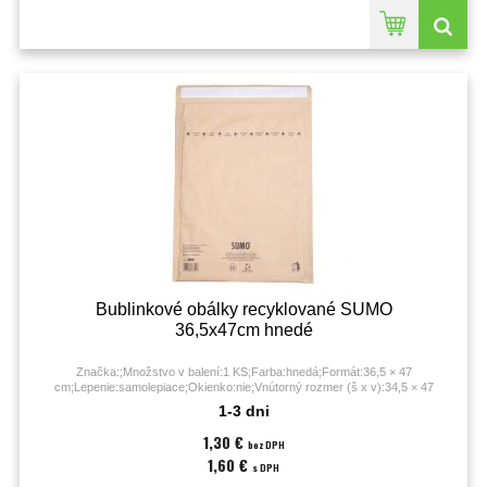
Bublinkové obálky recyklované SUMO
36,5x47cm hnedé
Značka:;Množstvo v balení:1 KS;Farba:hnedá;Formát:36,5 × 47
cm;Lepenie:samolepiace;Okienko:nie;Vnútorný rozmer (š x v):34,5 × 47
cm;Vonkajší rozmer (š x v):36,5 × 47 cm;
1-3 dni
1,30 €
bez DPH
1,60 €
s DPH