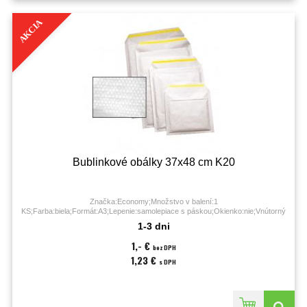
AKCIA
Bublinkové obálky 37x48 cm K20
Značka:Economy;Množstvo v balení:1
KS;Farba:biela;Formát:A3;Lepenie:samolepiace s páskou;Okienko:nie;Vnútorný
rozmer (š x v):34 x 48 cm;Vonkajší rozmer (š x v):37 x 48 cm;
1-3 dni
1,- €
bez DPH
1,23 €
s DPH