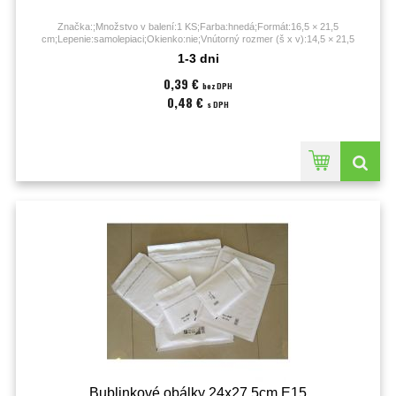
Značka:;Množstvo v balení:1 KS;Farba:hnedá;Formát:16,5 × 21,5
cm;Lepenie:samolepiaci;Okienko:nie;Vnútorný rozmer (š x v):14,5 × 21,5
cm;Vonkajší rozmer (š x v):16,5 × 21,5 cm;
1-3 dni
0,39 €
bez DPH
0,48 €
s DPH
Bublinkové obálky 24x27,5cm E15