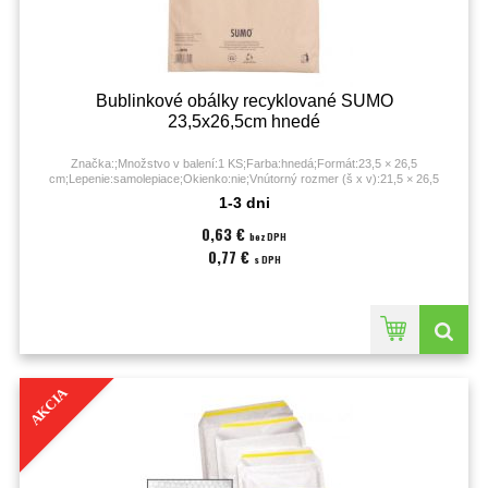
Bublinkové obálky recyklované SUMO
23,5x26,5cm hnedé
Značka:;Množstvo v balení:1 KS;Farba:hnedá;Formát:23,5 × 26,5
cm;Lepenie:samolepiace;Okienko:nie;Vnútorný rozmer (š x v):21,5 × 26,5
cm;Vonkajší rozmer (š x v):23,5 × 26,5 cm;
1-3 dni
0,63 €
bez DPH
0,77 €
s DPH
AKCIA