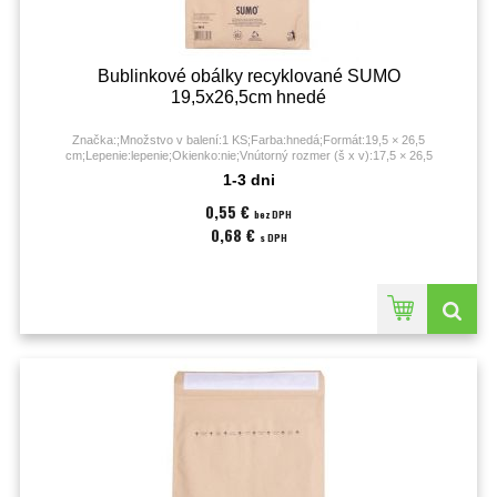
Bublinkové obálky recyklované SUMO
19,5x26,5cm hnedé
Značka:;Množstvo v balení:1 KS;Farba:hnedá;Formát:19,5 × 26,5
cm;Lepenie:lepenie;Okienko:nie;Vnútorný rozmer (š x v):17,5 × 26,5
cm;Vonkajší rozmer (š x v):19,5 × 26,5 cm;
1-3 dni
0,55 €
bez DPH
0,68 €
s DPH