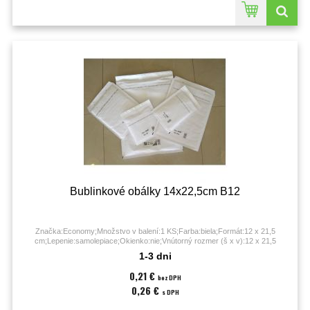
Bublinkové obálky 14x22,5cm B12
Značka:Economy;Množstvo v balení:1 KS;Farba:biela;Formát:12 x 21,5
cm;Lepenie:samolepiace;Okienko:nie;Vnútorný rozmer (š x v):12 x 21,5
cm;Vonkajší rozmer (š x v):14 x 22 cm;
1-3 dni
0,21 €
bez DPH
0,26 €
s DPH