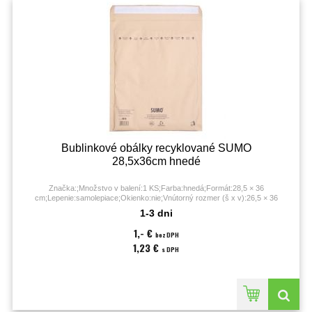
Bublinkové obálky recyklované SUMO
28,5x36cm hnedé
Značka:;Množstvo v balení:1 KS;Farba:hnedá;Formát:28,5 × 36
cm;Lepenie:samolepiace;Okienko:nie;Vnútorný rozmer (š x v):26,5 × 36
cm;Vonkajší rozmer (š x v):28,5 × 36 cm;
1-3 dni
1,- €
bez DPH
1,23 €
s DPH