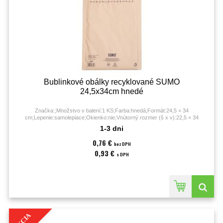
Bublinkové obálky recyklované SUMO
24,5x34cm hnedé
Značka:;Množstvo v balení:1 KS;Farba:hnedá;Formát:24,5 × 34
cm;Lepenie:samolepiace;Okienko:nie;Vnútorný rozmer (š x v):22,5 × 34
cm;Vonkajší rozmer (š x v):24,5 × 34 cm;
1-3 dni
0,76 €
bez DPH
0,93 €
s DPH
AKCIA