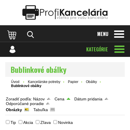
Katalóg internetových stránok
Designed by Rawpixel.com
MENU
KATEGÓRIE
Bublinkové obálky
Úvod
Kancelárske potreby
Papier
Obálky
Bublinkové obálky
Zoradiť podľa:
Názov
Cena
Dátum pridania
Odporúčané poradie
Obrázky
Tabuľka
Tip
Akcia
Zľava
Novinka