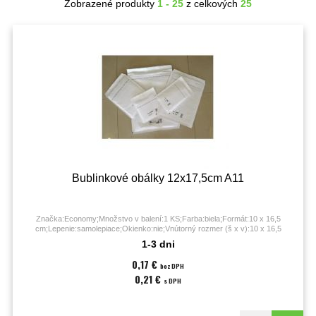
Zobrazené produkty
1 - 25
z celkových
25
Bublinkové obálky 12x17,5cm A11
Značka:Economy;Množstvo v balení:1 KS;Farba:biela;Formát:10 x 16,5
cm;Lepenie:samolepiace;Okienko:nie;Vnútorný rozmer (š x v):10 x 16,5
cm;Vonkajší rozmer (š x v):12 x 17,5 cm;
1-3 dni
0,17 €
bez DPH
0,21 €
s DPH