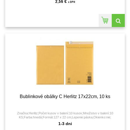
2,56 €
s DPH
Bublinkové obálky C Herlitz 17x22cm, 10 ks
Značka:Herlitz;Počet kusov v balení:10 kusov;Množstvo v balení:10
KS;Farba:hnedá;Formát:127 x 22 cm;Lepenie:páska;Okienko:nie;
1-3 dni