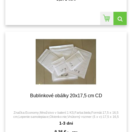
Bublinkové obálky 20x17,5 cm CD
Značka:Economy;Množstvo v balení:1 KS;Farba:biela;Formát:17,5 x 16,5
cm;Lepenie:samolepiace;Okienko:nie;Vnútorný rozmer (š x v):17,5 x 16,5
cm;Vonkajší rozmer (š x v):20 x 17,5 cm;
1-3 dni
0,26 €