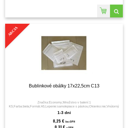
AKCIA
Bublinkové obálky 17x22,5cm C13
Značka:Economy;Množstvo v balení:1
KS;Farba:biela;Formát:A5;Lepenie:samolepiace s páskou;Okienko:nie;Vnútorný
rozmer (š x v):15 x 21,5 cm;Vonkajší rozmer (š x v):17 x 22,5 cm;
1-3 dni
0,25 €
bez DPH
0,31 €
s DPH