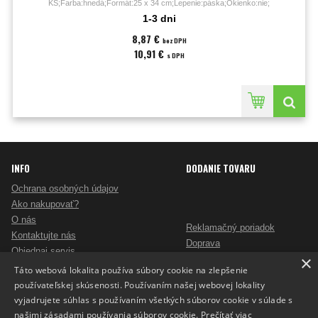
KS;Farba:hnedá;Formát:25 x 34 cm;Lepenie:páska;Okienko:nie;
1-3 dni
8,87 €
bez DPH
10,91 €
s DPH
INFO
DODANIE TOVARU
Ochrana osobných údajov
Ako nakupovať?
O nás
Reklamačný poriadok
Kontaktujte nás
Doprava
Objednaj servis
×
Obchodné podmienky
Pošlite mi ponuku
Táto webová lokalita používa súbory cookie na zlepšenie
Alternatívne riešenie sporov
Ako vybrať skartovač?
používateľskej skúsenosti. Používaním našej webovej lokality
Odstúpenie od zmluvy
Nezáväzný dopyt na reklamné predmety
vyjadrujete súhlas s používaním všetkých súborov cookie v súlade s
Potlač reklamných predmetov
našimi zásadami používania súborov cookie.
Prečítať viac