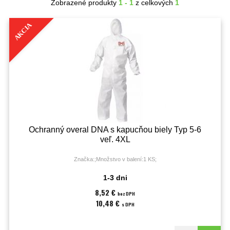
Zobrazené produkty
1 - 1
z celkových
1
AKCIA
Ochranný overal DNA s kapucňou biely Typ 5-6
veľ. 4XL
Značka:;Množstvo v balení:1 KS;
1-3 dni
8,52 €
bez DPH
10,48 €
s DPH