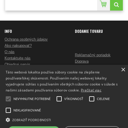
INFO
DODANIE TOVARU
Ochrana osobných údajov
Ako nakupovať?
O nás
Reklamačný poriadok
Kontaktujte nás
Doprava
Objednaj servis
×
Obchodné podmienky
Pošlite mi ponuku
Táto webová lokalita používa súbory cookie na zlepšenie
Alternatívne riešenie sporov
Ako vybrať skartovač?
používateľskej skúsenosti. Používaním našej webovej lokality
Odstúpenie od zmluvy
Nezáväzný dopyt na reklamné predmety
vyjadrujete súhlas s používaním všetkých súborov cookie v súlade s
Potlač reklamných predmetov
našimi zásadami používania súborov cookie.
Prečítať viac
Cookies
NEVYHNUTNE POTREBNÉ
VÝKONNOSŤ
CIELENIE
NEKLASIFIKOVANÉ
ZOBRAZIŤ PODROBNOSTI
Prepnúť zobrazenie na plnú verziu