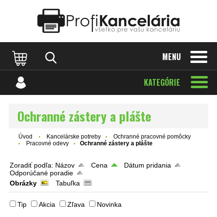
Katalóg internetových stránok
Designed by Rawpixel.com
MENU
KATEGÓRIE
Ochranné zástery a plášte
Úvod
Kancelárske potreby
Ochranné pracovné pomôcky
Pracovné odevy
Ochranné zástery a plášte
Zoradiť podľa:
Názov
Cena
Dátum pridania
Odporúčané poradie
Obrázky
Tabuľka
Tip
Akcia
Zľava
Novinka