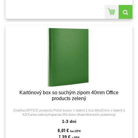
Kartónový box so suchým zipom 40mm Office
products zelený
Značka:OFFICE products;Počet kusov v balení:1 kus;Množstvo v balení:1
KS;Farba:zelená;Kapacita:350 listov;Materiál:kartón potiahnutý
fóliou;Prevedenie:trochlopňový box so suchým zipsom;
1-3 dni
6,01 €
bez DPH
7,39 €
s DPH