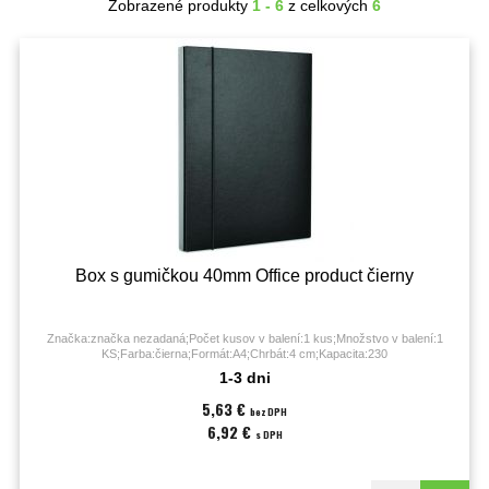
Zobrazené produkty
1 - 6
z celkových
6
Box s gumičkou 40mm Office product čierny
Značka:značka nezadaná;Počet kusov v balení:1 kus;Množstvo v balení:1
KS;Farba:čierna;Formát:A4;Chrbát:4 cm;Kapacita:230
listov;Materiál:kartón/PP;Prevedenie:s gumičkou;
1-3 dni
5,63 €
bez DPH
6,92 €
s DPH