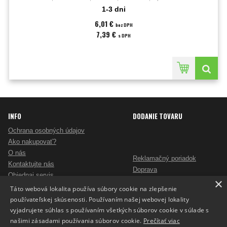
listov;Materiál:kartón/PP;Prevedenie:s gumičkou;
1-3 dni
6,01 €
bez DPH
7,39 €
s DPH
INFO
DODANIE TOVARU
Ochrana osobných údajov
Ako nakupovať?
O nás
Reklamačný poriadok
Kontaktujte nás
Doprava
Objednaj servis
×
Obchodné podmienky
Pošlite mi ponuku
Táto webová lokalita používa súbory cookie na zlepšenie
Alternatívne riešenie sporov
Ako vybrať skartovač?
používateľskej skúsenosti. Používaním našej webovej lokality
Odstúpenie od zmluvy
Nezáväzný dopyt na reklamné predmety
vyjadrujete súhlas s používaním všetkých súborov cookie v súlade s
Potlač reklamných predmetov
našimi zásadami používania súborov cookie.
Prečítať viac