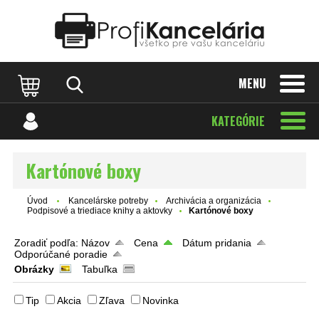
Katalóg internetových stránok
Designed by Rawpixel.com
MENU
KATEGÓRIE
Kartónové boxy
Úvod
Kancelárske potreby
Archivácia a organizácia
Podpisové a triediace knihy a aktovky
Kartónové boxy
Zoradiť podľa:
Názov
Cena
Dátum pridania
Odporúčané poradie
Obrázky
Tabuľka
Tip
Akcia
Zľava
Novinka