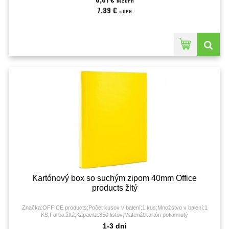
bez DPH
7,39 €
s DPH
Kartónový box so suchým zipom 40mm Office
products žltý
Značka:OFFICE products;Počet kusov v balení:1 kus;Množstvo v balení:1
KS;Farba:žltá;Kapacita:350 listov;Materiál:kartón potiahnutý
fóliou;Prevedenie:trochlopňový box so suchým zipsom;
1-3 dni