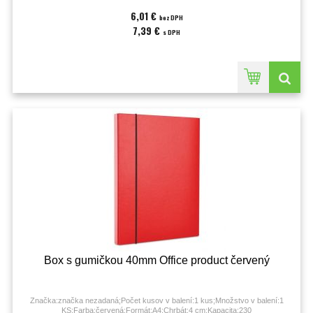
6,01 €
bez DPH
7,39 €
s DPH
Box s gumičkou 40mm Office product červený
Značka:značka nezadaná;Počet kusov v balení:1 kus;Množstvo v balení:1
KS;Farba:červená;Formát:A4;Chrbát:4 cm;Kapacita:230