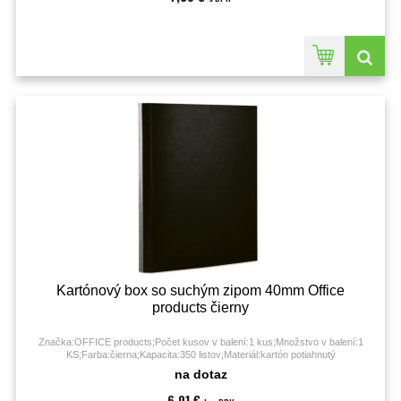
Kartónový box so suchým zipom 40mm Office
products čierny
Značka:OFFICE products;Počet kusov v balení:1 kus;Množstvo v balení:1
KS;Farba:čierna;Kapacita:350 listov;Materiál:kartón potiahnutý
fóliou;Prevedenie:trochlopňový box so suchým zipsom;
na dotaz
6,01 €