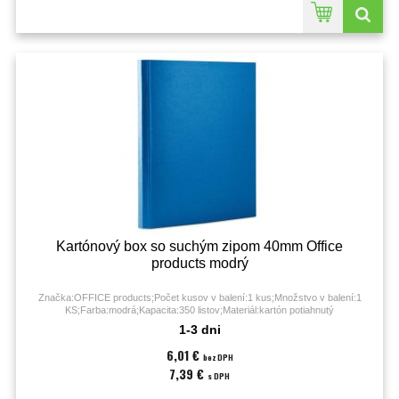
Kartónový box so suchým zipom 40mm Office
products modrý
Značka:OFFICE products;Počet kusov v balení:1 kus;Množstvo v balení:1
KS;Farba:modrá;Kapacita:350 listov;Materiál:kartón potiahnutý
fóliou;Prevedenie:trochlopňový box so suchým zipsom;
1-3 dni
6,01 €
bez DPH
7,39 €
s DPH