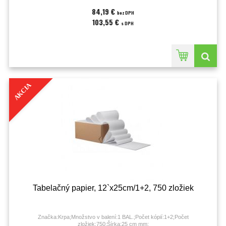
84,19 €
bez DPH
103,55 €
s DPH
AKCIA
Tabelačný papier, 12`x25cm/1+2, 750 zložiek
Značka:Krpa;Množstvo v balení:1 BAL.;Počet kópií:1+2;Počet
zložiek:750;Šírka:25 cm mm;