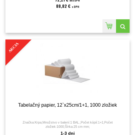
bez DPH
88,82 €
s DPH
AKCIA
Tabelačný papier, 12`x25cm/1+1, 1000 zložiek
Značka:Krpa;Množstvo v balení:1 BAL.;Počet kópií:1+1;Počet
zložiek:1000;Šírka:25 cm mm;
1-3 dni