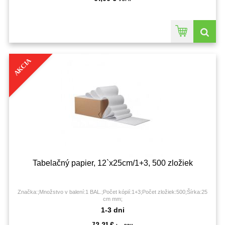
AKCIA
Tabelačný papier, 12`x25cm/1+3, 500 zložiek
Značka:;Množstvo v balení:1 BAL.;Počet kópií:1+3;Počet zložiek:500;Šírka:25
cm mm;
1-3 dni
72,21 €