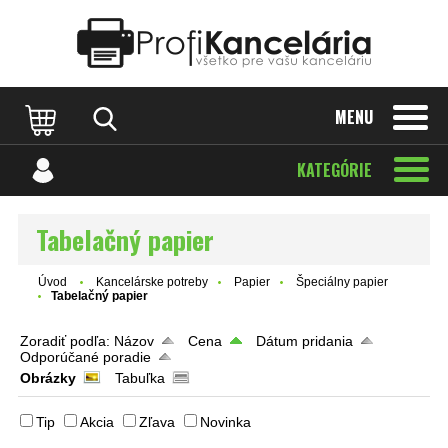
Katalóg internetových stránok
Designed by Rawpixel.com
MENU
KATEGÓRIE
Tabelačný papier
Úvod
Kancelárske potreby
Papier
Špeciálny papier
Tabelačný papier
Zoradiť podľa:
Názov
Cena
Dátum pridania
Odporúčané poradie
Obrázky
Tabuľka
Tip
Akcia
Zľava
Novinka