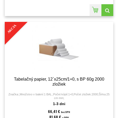
AKCIA
Tabelačný papier, 12`x25cm/1+0, s BP 60g 2000
zložiek
Značka:;Množstvo v balení:1 BAL.;Počet kópií:1+0;Počet zložiek:2000;Šírka:25
cm mm;
1-3 dni
66,41 €
bez DPH
81,68 €
s DPH