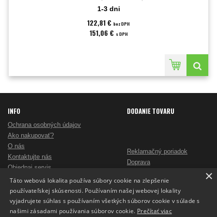
1-3 dni
122,81 €
bez DPH
151,06 €
s DPH
INFO
DODANIE TOVARU
Ochrana osobných údajov
Ako nakupovať?
O nás
Reklamačný poriadok
Kontaktujte nás
Doprava
Objednaj servis
×
Obchodné podmienky
Pošlite mi ponuku
Táto webová lokalita používa súbory cookie na zlepšenie
Alternatívne riešenie sporov
Ako vybrať skartovač?
používateľskej skúsenosti. Používaním našej webovej lokality
Odstúpenie od zmluvy
Nezáväzný dopyt na reklamné predmety
vyjadrujete súhlas s používaním všetkých súborov cookie v súlade s
Potlač reklamných predmetov
našimi zásadami používania súborov cookie.
Prečítať viac