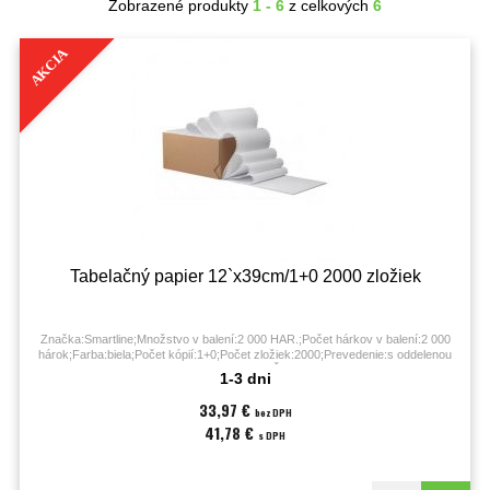
Zobrazené produkty
1 - 6
z celkových
6
AKCIA
Tabelačný papier 12`x39cm/1+0 2000 zložiek
Značka:Smartline;Množstvo v balení:2 000 HAR.;Počet hárkov v balení:2 000
hárok;Farba:biela;Počet kópií:1+0;Počet zložiek:2000;Prevedenie:s oddelenou
perforáciou po bokoch;Šírka:39 cm;
1-3 dni
33,97 €
bez DPH
41,78 €
s DPH