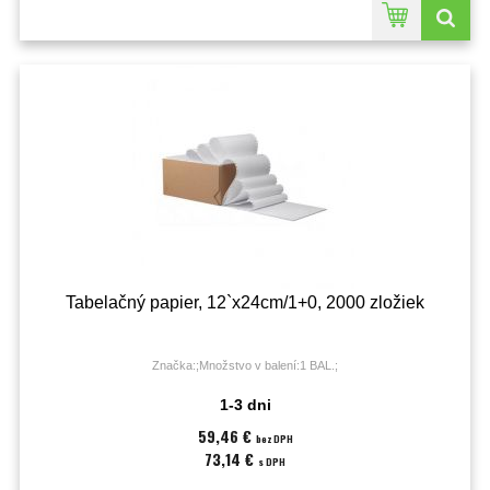
Tabelačný papier, 12`x24cm/1+0, 2000 zložiek
Značka:;Množstvo v balení:1 BAL.;
1-3 dni
59,46 €
bez DPH
73,14 €
s DPH