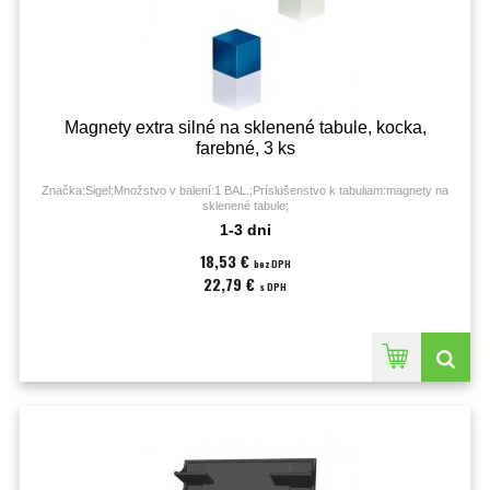
Magnety extra silné na sklenené tabule, kocka,
farebné, 3 ks
Značka:Sigel;Množstvo v balení:1 BAL.;Príslušenstvo k tabuliam:magnety na
sklenené tabule;
1-3 dni
18,53 €
bez DPH
22,79 €
s DPH