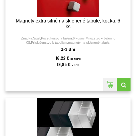
Magnety extra silné na sklenené tabule, kocka, 6
ks
Značka:Sigel;Počet kusov v balení:6 kusov;Množstvo v balení:6
KS;Príslušenstvo k tabuliam:magnety na sklenené tabule;
1-3 dni
16,22 €
bez DPH
19,95 €
s DPH