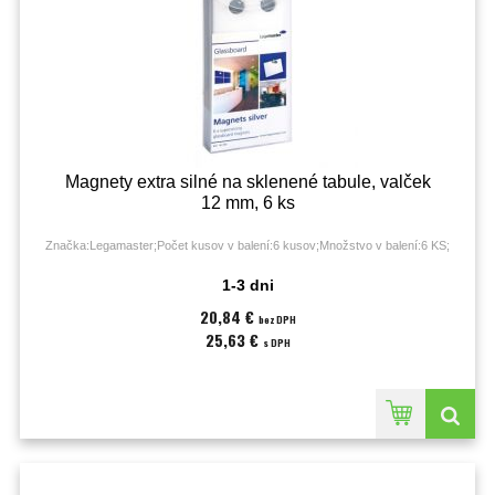
Magnety extra silné na sklenené tabule, valček
12 mm, 6 ks
Značka:Legamaster;Počet kusov v balení:6 kusov;Množstvo v balení:6 KS;
1-3 dni
20,84 €
bez DPH
25,63 €
s DPH