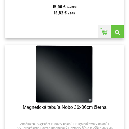
15,06 €
bez DPH
18,52 €
s DPH
Magnetická tabuľa Nobo 36x36cm čierna
Značka:NOBO;Počet kusov v balení:1 kus;Množstvo v balení:1
KS;Farba:čierna;Povrch:magnetický;Rozmery šírka x výška:36 x 36