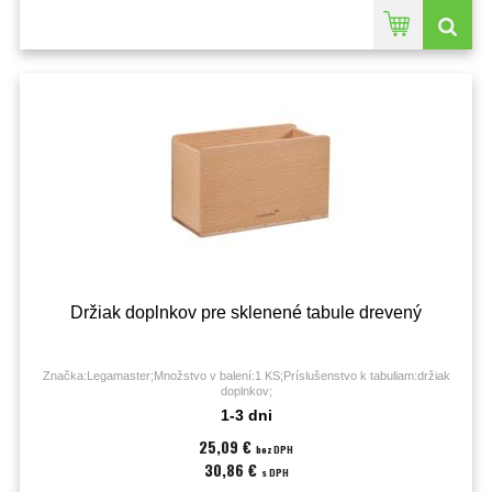
Držiak doplnkov pre sklenené tabule drevený
Značka:Legamaster;Množstvo v balení:1 KS;Príslušenstvo k tabuliam:držiak
doplnkov;
1-3 dni
25,09 €
bez DPH
30,86 €
s DPH