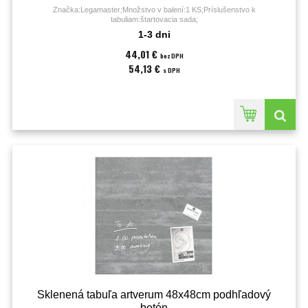
Značka:Legamaster;Množstvo v balení:1 KS;Príslušenstvo k
tabuliam:štartovacia sada;
1-3 dni
44,01 €
bez DPH
54,13 €
s DPH
Sklenená tabuľa artverum 48x48cm podhľadový
betón