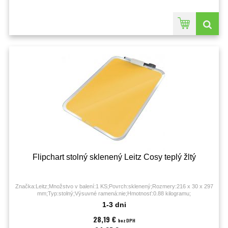
Flipchart stolný sklenený Leitz Cosy teplý žltý
Značka:Leitz;Množstvo v balení:1 KS;Povrch:sklenený;Rozmery:216 x 30 x 297
mm;Typ:stolný;Výsuvné ramená:nie;Hmotnosť:0.88 kilogramu;
1-3 dni
28,19 €
bez DPH