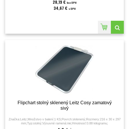
28,19 €
bez DPH
34,67 €
s DPH
Flipchart stolný sklenený Leitz Cosy zamatový
sivý
Značka:Leitz;Množstvo v balení:1 KS;Povrch:sklenený;Rozmery:216 x 30 x 297
mm;Typ:stolný;Výsuvné ramená:nie;Hmotnosť:0.88 kilogramu;