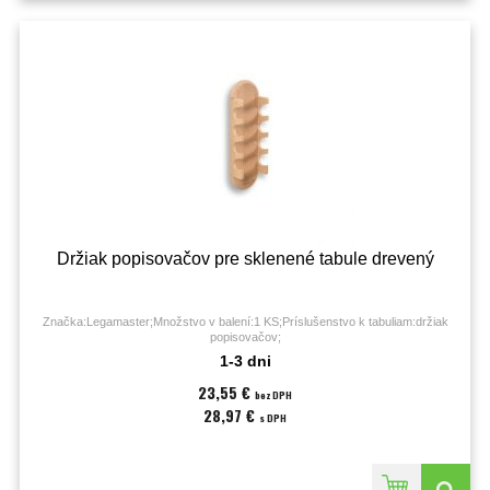
Držiak popisovačov pre sklenené tabule drevený
Značka:Legamaster;Množstvo v balení:1 KS;Príslušenstvo k tabuliam:držiak
popisovačov;
1-3 dni
23,55 €
bez DPH
28,97 €
s DPH