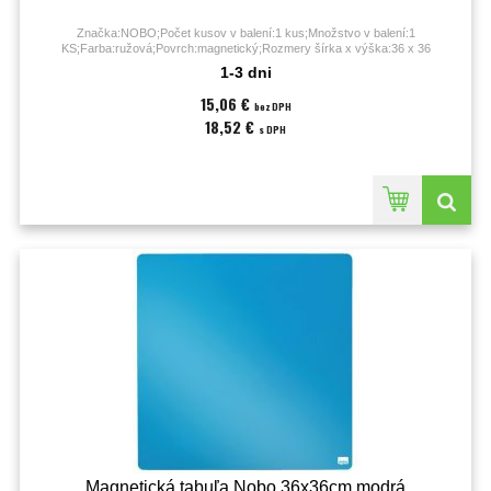
Značka:NOBO;Počet kusov v balení:1 kus;Množstvo v balení:1
KS;Farba:ružová;Povrch:magnetický;Rozmery šírka x výška:36 x 36
cm;Typ:nástenná;
1-3 dni
15,06 €
bez DPH
18,52 €
s DPH
Magnetická tabuľa Nobo 36x36cm modrá