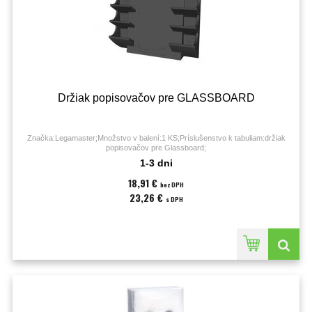
Držiak popisovačov pre GLASSBOARD
Značka:Legamaster;Množstvo v balení:1 KS;Príslušenstvo k tabuliam:držiak
popisovačov pre Glassboard;
1-3 dni
18,91 €
bez DPH
23,26 €
s DPH