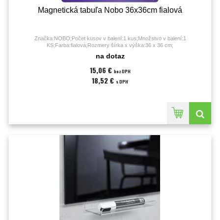
Magnetická tabuľa Nobo 36x36cm fialová
Značka:NOBO;Počet kusov v balení:1 kus;Množstvo v balení:1
KS;Farba:fialová;Rozmery šírka x výška:36 x 36 cm;
na dotaz
15,06 €
bez DPH
18,52 €
s DPH