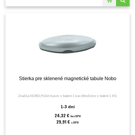
Stierka pre sklenené magnetické tabule Nobo
Značka:NOBO;Počet kusov v balení:1 kus;Množstvo v balení:1 KS;
1-3 dni
24,32 €
bez DPH
29,91 €
s DPH