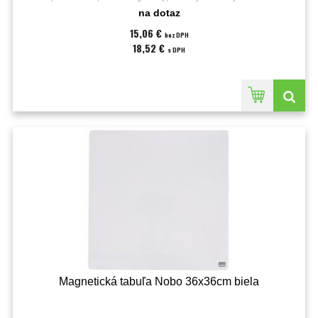
cm;Typ:nástenná;
na dotaz
15,06 €
bez DPH
18,52 €
s DPH
Magnetická tabuľa Nobo 36x36cm biela