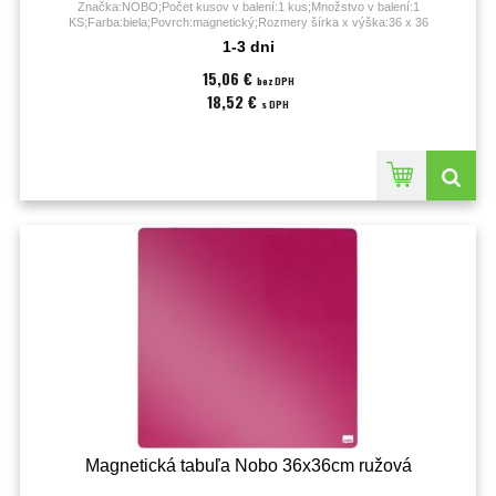
Značka:NOBO;Počet kusov v balení:1 kus;Množstvo v balení:1
KS;Farba:biela;Povrch:magnetický;Rozmery šírka x výška:36 x 36
cm;Typ:nástenná;
1-3 dni
15,06 €
bez DPH
18,52 €
s DPH
Magnetická tabuľa Nobo 36x36cm ružová