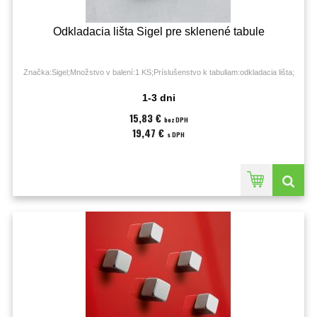
Odkladacia lišta Sigel pre sklenené tabule
Značka:Sigel;Množstvo v balení:1 KS;Príslušenstvo k tabuliam:odkladacia lišta;
1-3 dni
15,83 €
bez DPH
19,47 €
s DPH