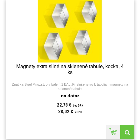
Magnety extra silné na sklenené tabule, kocka, 4
ks
Značka:Sigel;Množstvo v balení:1 BAL.;Príslušenstvo k tabuliam:magnety na
sklenené tabule;
na dotaz
22,78 €
bez DPH
28,02 €
s DPH