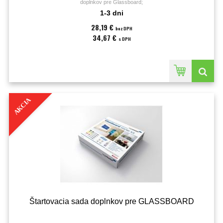
doplnkov pre Glassboard;
1-3 dni
28,19 €
bez DPH
34,67 €
s DPH
AKCIA
Štartovacia sada doplnkov pre GLASSBOARD