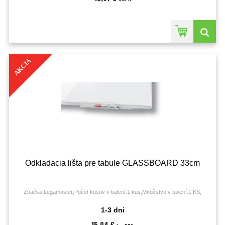
AKCIA
Odkladacia lišta pre tabule GLASSBOARD 33cm
Značka:Legamaster;Počet kusov v balení:1 kus;Množstvo v balení:1 KS;
1-3 dni
15,04 €