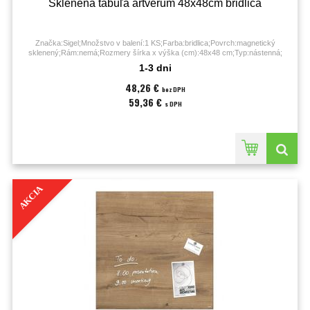
Sklenená tabuľa artverum 48x48cm bridlica
Značka:Sigel;Množstvo v balení:1 KS;Farba:bridlica;Povrch:magnetický
sklenený;Rám:nemá;Rozmery šírka x výška (cm):48x48 cm;Typ:nástenná;
1-3 dni
48,26 €
bez DPH
59,36 €
s DPH
AKCIA