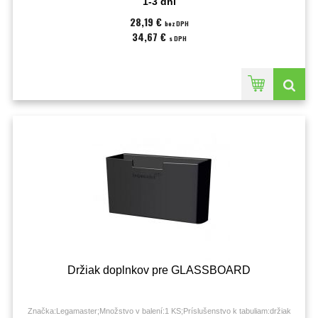
1-3 dni
28,19 €
bez DPH
34,67 €
s DPH
Držiak doplnkov pre GLASSBOARD
Značka:Legamaster;Množstvo v balení:1 KS;Príslušenstvo k tabuliam:držiak