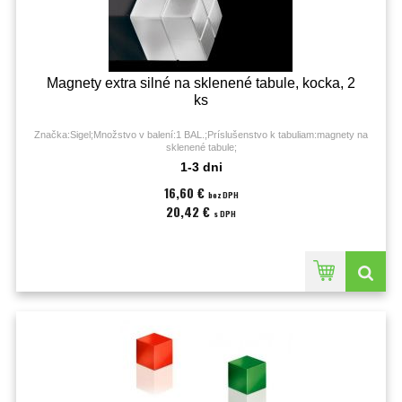
Magnety extra silné na sklenené tabule, kocka, 2
ks
Značka:Sigel;Množstvo v balení:1 BAL.;Príslušenstvo k tabuliam:magnety na
sklenené tabule;
1-3 dni
16,60 €
bez DPH
20,42 €
s DPH