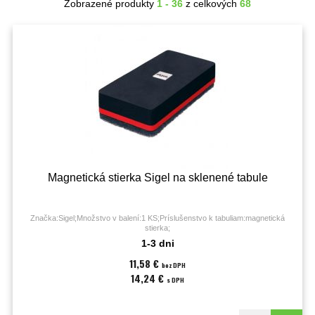
Zobrazené produkty
1 - 36
z celkových
68
Magnetická stierka Sigel na sklenené tabule
Značka:Sigel;Množstvo v balení:1 KS;Príslušenstvo k tabuliam:magnetická
stierka;
1-3 dni
11,58 €
bez DPH
14,24 €
s DPH