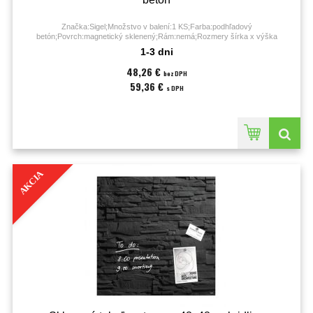
Značka:Sigel;Množstvo v balení:1 KS;Farba:podhľadový
betón;Povrch:magnetický sklenený;Rám:nemá;Rozmery šírka x výška
(cm):48x48 cm;Typ:nástenná;
1-3 dni
48,26 €
bez DPH
59,36 €
s DPH
AKCIA