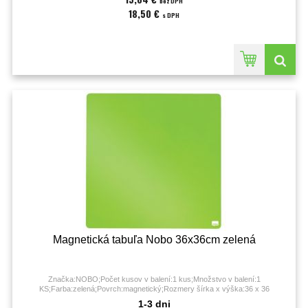
bez DPH
18,50 €
s DPH
Magnetická tabuľa Nobo 36x36cm zelená
Značka:NOBO;Počet kusov v balení:1 kus;Množstvo v balení:1
KS;Farba:zelená;Povrch:magnetický;Rozmery šírka x výška:36 x 36
cm;Typ:nástenná;
1-3 dni