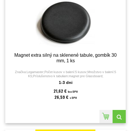
Magnet extra silný na sklenené tabule, gombík 30
mm, 1 ks
Značka:Legamaster;Počet kusov v balení:5 kusov;Množstvo v balení:5
KS;Príslušenstvo k tabuliam:magnet pre Glassboard;
1-3 dni
21,62 €
bez DPH
26,59 €
s DPH