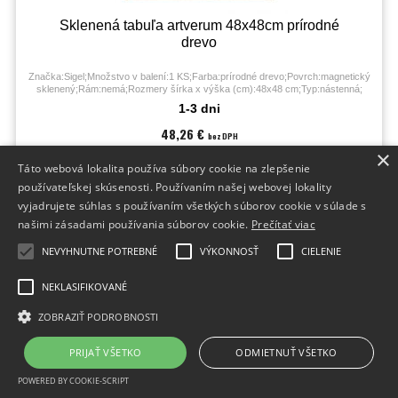
Sklenená tabuľa artverum 48x48cm prírodné
drevo
Značka:Sigel;Množstvo v balení:1 KS;Farba:prírodné drevo;Povrch:magnetický
sklenený;Rám:nemá;Rozmery šírka x výška (cm):48x48 cm;Typ:nástenná;
1-3 dni
48,26 €
bez DPH
59,36 €
×
s DPH
Táto webová lokalita používa súbory cookie na zlepšenie
používateľskej skúsenosti. Používaním našej webovej lokality
vyjadrujete súhlas s používaním všetkých súborov cookie v súlade s
našimi zásadami používania súborov cookie.
Prečítať viac
NEVYHNUTNE POTREBNÉ
VÝKONNOSŤ
CIELENIE
NEKLASIFIKOVANÉ
ZOBRAZIŤ PODROBNOSTI
PRIJAŤ VŠETKO
ODMIETNUŤ VŠETKO
POWERED BY COOKIE-SCRIPT