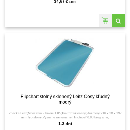
34,67 €
s DPH
Flipchart stolný sklenený Leitz Cosy kľudný
modrý
Značka:Leitz;Množstvo v balení:1 KS;Povrch:sklenený;Rozmery:216 x 30 x 297
mm;Typ:stolný;Výsuvné ramená:nie;Hmotnosť:0.88 kilogramu;
1-3 dni