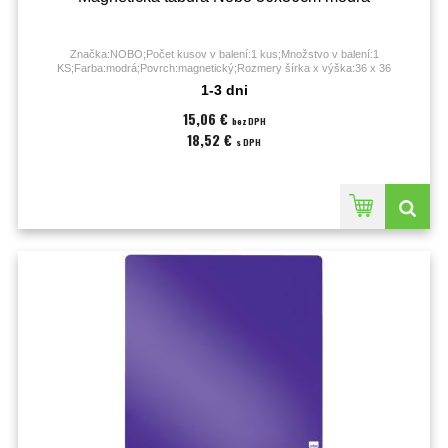
Značka:NOBO;Počet kusov v balení:1 kus;Množstvo v balení:1
KS;Farba:modrá;Povrch:magnetický;Rozmery šírka x výška:36 x 36
cm;Typ:nástenná;
1-3 dni
15,06 €
bez DPH
18,52 €
s DPH