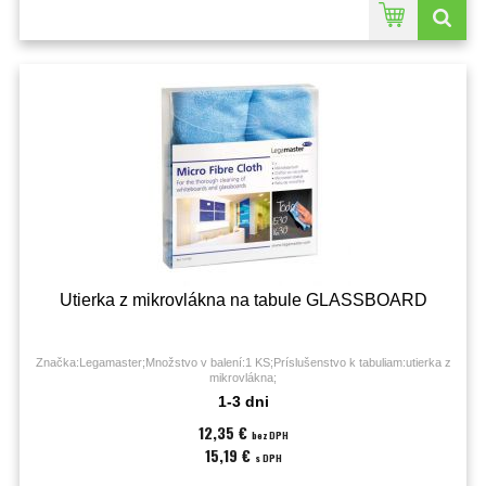
Utierka z mikrovlákna na tabule GLASSBOARD
Značka:Legamaster;Množstvo v balení:1 KS;Príslušenstvo k tabuliam:utierka z
mikrovlákna;
1-3 dni
12,35 €
bez DPH
15,19 €
s DPH