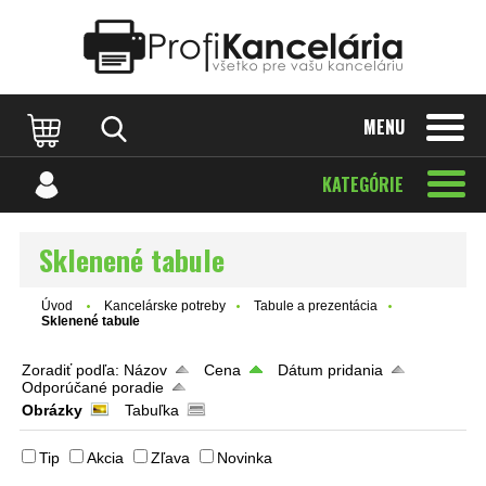
Katalóg internetových stránok
Designed by Rawpixel.com
MENU
KATEGÓRIE
Sklenené tabule
Úvod
Kancelárske potreby
Tabule a prezentácia
Sklenené tabule
Zoradiť podľa:
Názov
Cena
Dátum pridania
Odporúčané poradie
Obrázky
Tabuľka
Tip
Akcia
Zľava
Novinka