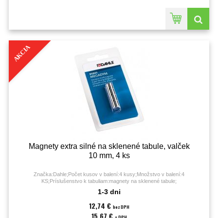
AKCIA
Magnety extra silné na sklenené tabule, valček
10 mm, 4 ks
Značka:Dahle;Počet kusov v balení:4 kusy;Množstvo v balení:4
KS;Príslušenstvo k tabuliam:magnety na sklenené tabule;
1-3 dni
12,74 €
bez DPH
15,67 €
s DPH