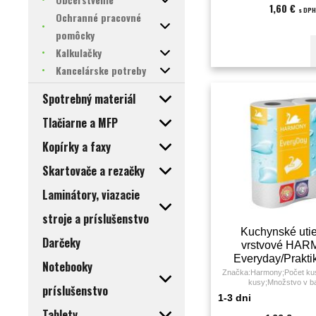
1,60 €
s DPH
Ochranné pracovné
pomôcky
Kalkulačky
Kancelárske potreby
Spotrebný materiál
Tlačiarne a MFP
Kopírky a faxy
Skartovače a rezačky
Laminátory, viazacie
stroje a príslušenstvo
Kuchynské utie
Darčeky
vrstvové HA
Everyday/Praktik
Notebooky
11 m (2 ks
Značka:Harmony;Počet kus
kusy;Množstvo v ba
príslušenstvo
KS;Farba:biela;Mater
1-3 dni
celulóza;Počet útržkov:
Tablety
vrstiev:2;Prevedenie:;