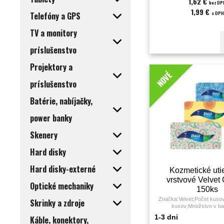
1,62 €
bez DP
1,99 €
s DPH
Telefóny a GPS
TV a monitory
príslušenstvo
Projektory a
NOVÉ
príslušenstvo
Batérie, nabíjačky,
power banky
Skenery
Hard disky
Hard disky-externé
Kozmetické utie
vrstvové Velvet 
Optické mechaniky
150ks
Značka:Velvet;Počet kusov
Skrinky a zdroje
kusov;Množstvo v ba
KS;Farba:biela;Materiál:celu
1-3 dni
Káble, konektory,
metra;Počet útržkov:150;Po