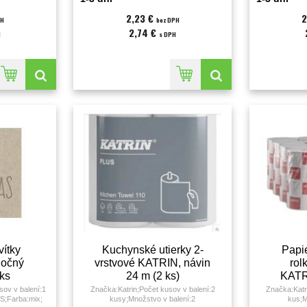
2,23 €
2
PH
bez DPH
2,74 €
H
s DPH
ítky
Kuchynské utierky 2-
Papie
nočný
vrstvové KATRIN, návin
rol
 ks
24 m (2 ks)
KATR
ov v balení:1
Značka:Katrin;Počet kusov v balení:2
Značka:Katr
KS;Farba:mix;
kusy;Množstvo v balení:2
kus;M