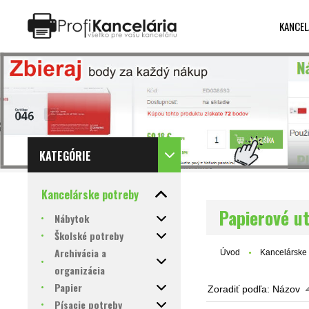
KANCEL
Katalóg internetových stránok
Designed by Rawpixel.com
KATEGÓRIE
Kancelárske potreby
Papierové ut
Nábytok
Školské potreby
Archivácia a
Úvod
Kancelárske 
organizácia
Papier
Zoradiť podľa:
Názov
Písacie potreby