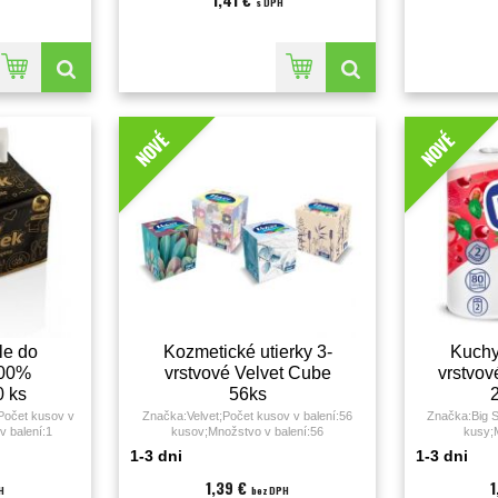
s DPH
NOVÉ
NOVÉ
le do
Kozmetické utierky 3-
Kuchy
100%
vrstvové Velvet Cube
vrstvov
0 ks
56ks
očet kusov v
Značka:Velvet;Počet kusov v balení:56
Značka:Big S
v balení:1
kusov;Množstvo v balení:56
kusy;M
riál:100%
KS;Farba:biela;Materiál:celulóza;Návin:11.48
KS;Farba:biela;
1-3 dni
1-3 dni
:250;Počet
metra;Počet útržkov:56;Počet vrstiev:3;
metra;Počet ú
5x190 mm;
1,39 €
H
bez DPH