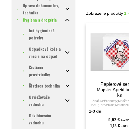
Úprava dokumentov,
technika
Zobrazené produkty
1 
Hygiena a drogéria
Iné hygienické
potreby
Odpadkové koše a
vrecia na odpad
Čistiace
prostriedky
Papierové ser
Čistiaca technika
Majster Apetit b
ks
Osviežovače
Značka:Economy;Množstvo
vzduchu
BAL.;Farba:biela;Materiál:
vrstiev:1;Rozmery:33
1-3 dni
Odvlhčovače
0,92 €
bez D
vzduchu
1,13 €
s DPH