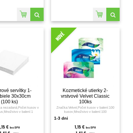
NOVÉ
ové servítky 1-
Kozmetické utierky 2-
. biele 30x30cm
vrstvové Velvet Classic
(100 ks)
100ks
a nezadaná;Počet kusov v
Značka:Velvet;Počet kusov v balení:100
kus;Množstvo v balení:1
kusov;Množstvo v balení:100
L.;Farba:biela;
KS;Farba:biela;Materiál:celulóza;Návin:20.5
1-3 dni
metra;Počet útržkov:100;Počet vrstiev:2;
1,15 €
1,15 €
bez DPH
bez DPH
1,41 €
1,41 €