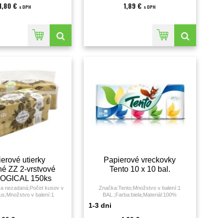
1,80 €
1,89 €
s DPH
s DPH
erové utierky
Papierové vreckovky
né ZZ 2-vrstvové
Tento 10 x 10 bal.
OGICAL 150ks
a nezadaná;Počet kusov v
Značka:Tento;Množstvo v balení:1
kus;Množstvo v balení:1
BAL.;Farba:biela;Materiál:100%
iela;Materiál:recyklovaný
celulóza;Počet vrstiev:3;Rozmery:;
1-3 dni
et útržkov:20x150;Počet
uktový rad:;Rozmery:25 x 22