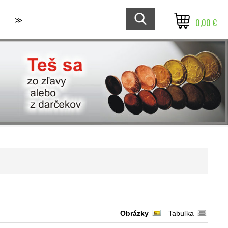
≫
0,00 €
Obrázky
Tabuľka