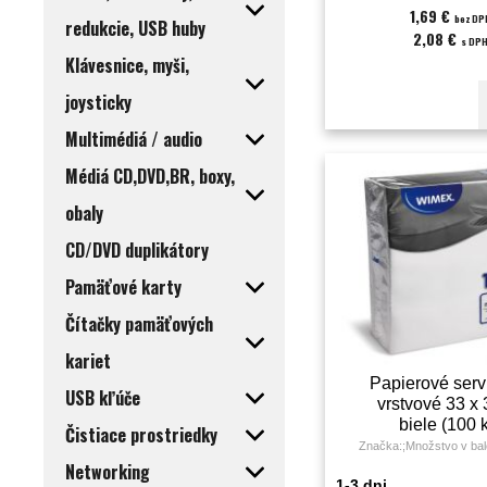
1,69 €
bez DP
redukcie, USB huby
2,08 €
s DP
Klávesnice, myši,
joysticky
Multimédiá / audio
Médiá CD,DVD,BR, boxy,
obaly
CD/DVD duplikátory
Pamäťové karty
Čítačky pamäťových
kariet
Papierové serví
USB kľúče
vrstvové 33 x
biele (100 
Čistiace prostriedky
Značka:;Množstvo v bal
Networking
1-3 dni