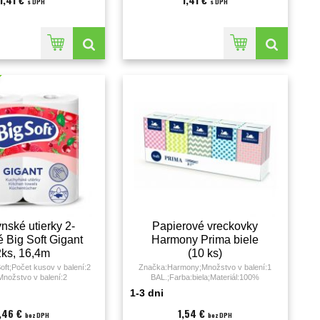
s DPH
s DPH
nské utierky 2-
Papierové vreckovky
é Big Soft Gigant
Harmony Prima biele
2ks, 16,4m
(10 ks)
oft;Počet kusov v balení:2
Značka:Harmony;Množstvo v balení:1
nožstvo v balení:2
BAL.;Farba:biela;Materiál:100%
Materiál:celulóza;Návin:16.4
celulóza;Počet vrstiev:3;Rozmery:;
1-3 dni
tržkov:80;Počet vrstiev:2;
1,46 €
1,54 €
bez DPH
bez DPH