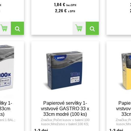
1,84 €
H
bez DPH
2,26 €
H
s DPH
tky 1-
Papierové servítky 1-
Papier
 33cm
vrstvové GASTRO 33 x
vrstvo
ks)
33cm modré (100 ks)
33cm
ení:1 BAL.;
Značka:;Počet kusov v balení:100
Značka:;Po
kusov;Množstvo v balení:100 KS;
kusov;Mno
1-3 dni
1-3 dni