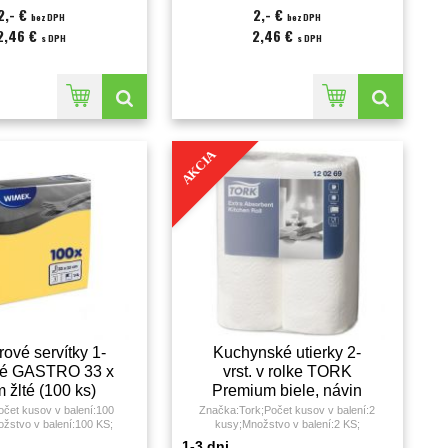
2,- €
2,- €
bez DPH
bez DPH
2,46 €
2,46 €
s DPH
s DPH
AKCIA
ové servítky 1-
Kuchynské utierky 2-
vé GASTRO 33 x
vrst. v rolke TORK
 žlté (100 ks)
Premium biele, návin
15,4 m (2 ks)
čet kusov v balení:100
Značka:Tork;Počet kusov v balení:2
žstvo v balení:100 KS;
kusy;Množstvo v balení:2 KS;
1-3 dni