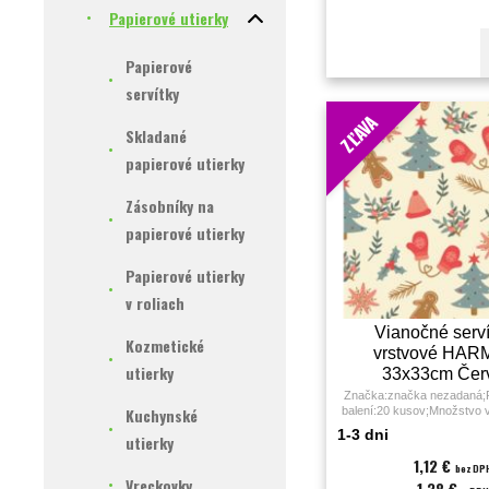
Papierové utierky
Papierové
servítky
ZĽAVA
Skladané
papierové utierky
Zásobníky na
papierové utierky
Papierové utierky
v roliach
Vianočné serví
Kozmetické
vrstvové HA
utierky
33x33cm Čer
rukavice 20
Značka:značka nezadaná;P
Kuchynské
balení:20 kusov;Množstvo v
1-3 dni
utierky
1,12 €
bez DP
Vreckovky
1,38 €