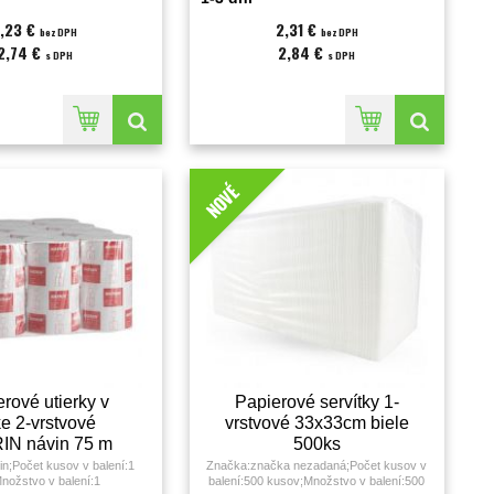
,23 €
2,31 €
bez DPH
bez DPH
2,74 €
2,84 €
s DPH
s DPH
NOVÉ
rové utierky v
Papierové servítky 1-
ke 2-vrstvové
vrstvové 33x33cm biele
IN návin 75 m
500ks
in;Počet kusov v balení:1
Značka:značka nezadaná;Počet kusov v
nožstvo v balení:1
balení:500 kusov;Množstvo v balení:500