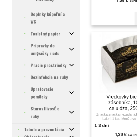
s DPH
Doplnky kúpeľní a
WC
Toaletný papier
Prípravky do
umývačky riadu
Pracie prostriedky
Dezinfekcia na ruky
Upratovacie
pomôcky
Vreckovky bie
zásobníka, 
Starostlivosť o
celulóza, 25
Značka:značka nezadaná;P
ruky
balení:1 kus;Množstvo 
BAL.;Farba:biela;Mate
1-3 dni
celulóza;Počet útržkov
Tabule a prezentácia
vrstiev:2;Rozmery:11
1,30 €
bez DP
Občerstvenie