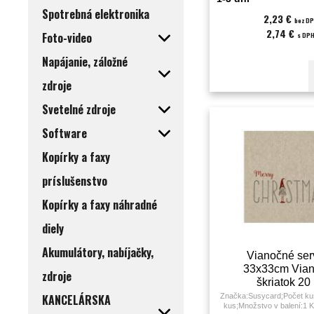
Spotrebná elektronika
2,23 €
bez D
2,74 €
Foto-video
s DP
Napájanie, záložné
zdroje
Svetelné zdroje
Software
Kopírky a faxy
príslušenstvo
Kopírky a faxy náhradné
diely
Akumulátory, nabíjačky,
Vianočné serv
33x33cm Via
zdroje
škriatok 20
KANCELÁRSKA
Značka:Susycard;Počet kus
kus;Množstvo v balení:1 