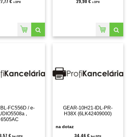
27,77 €
29,90 €
s DPH
s DPH
a BL-FC556D / e-
GEAR-10H21-IDL-PR-
UDIO5508a ,
H38X (6LK42409000)
6505AC
LK40608000)
na dotaz
3,57 €
34,46 €
bez DPH
bez DPH