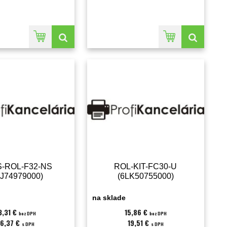
-ROL-F32-NS
ROL-KIT-FC30-U
LJ74979000)
(6LK50755000)
na sklade
3,31 €
15,86 €
bez DPH
bez DPH
16,37 €
19,51 €
s DPH
s DPH