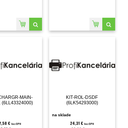
CHARGR-MAIN-
KIT-ROL-DSDF
 (6LL43324000)
(6LK54293000)
na sklade
2,58 €
24,31 €
bez DPH
bez DPH