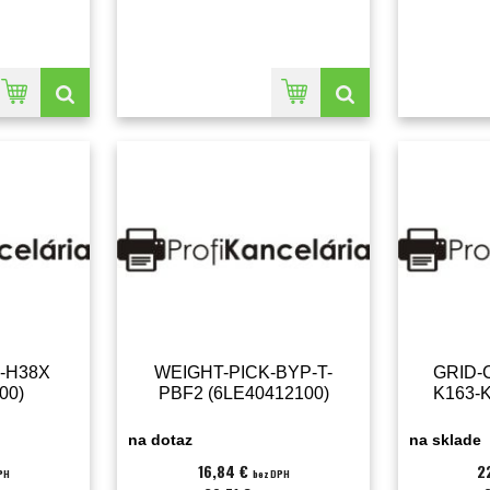
-H38X
WEIGHT-PICK-BYP-T-
GRID-
00)
PBF2 (6LE40412100)
K163-K
na dotaz
na sklade
16,84 €
2
PH
bez DPH