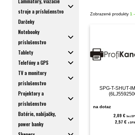
Laminátory, viazacie
stroje a príslušenstvo
Zobrazené produkty
1 
Darčeky
Notebooky
príslušenstvo
Tablety
Telefóny a GPS
TV a monitory
príslušenstvo
SPG-T-SHUT-I
Projektory a
(6LJ559250
príslušenstvo
na dotaz
Batérie, nabíjačky,
2,09 €
bez D
2,57 €
s DP
power banky
Skenery