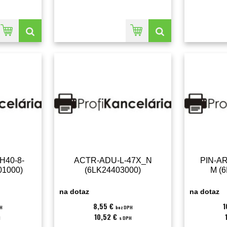
H40-8-
ACTR-ADU-L-47X_N
PIN-A
01000)
(6LK24403000)
M (
na dotaz
na dotaz
8,55 €
1
PH
bez DPH
10,52 €
H
s DPH