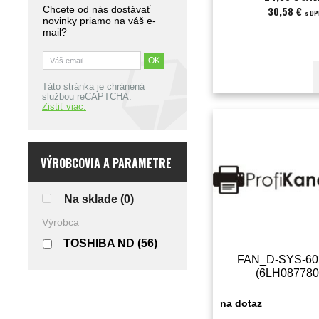
Chcete od nás dostávať
30,58 €
s D
novinky priamo na váš e-
mail?
Táto stránka je chránená
službou reCAPTCHA.
Zistiť viac.
VÝROBCOVIA A PARAMETRE
Na sklade
(0)
Výrobca
TOSHIBA ND
(56)
FAN_D-SYS-60
(6LH087780
na dotaz