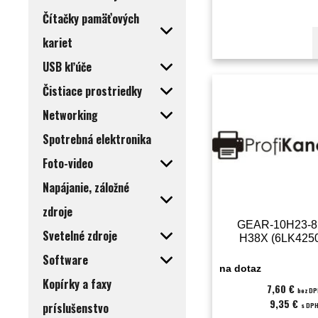
Čítačky pamäťových
kariet
USB kľúče
Čistiace prostriedky
Networking
Spotrebná elektronika
Foto-video
Napájanie, záložné
zdroje
GEAR-10H23-8
Svetelné zdroje
H38X (6LK425
Software
na dotaz
Kopírky a faxy
7,60 €
bez D
9,35 €
príslušenstvo
s DP