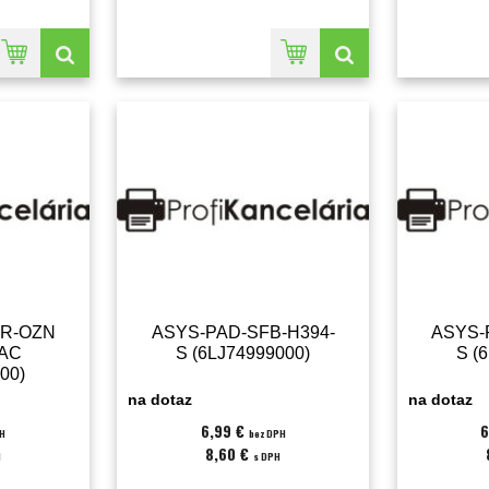
R-OZN
ASYS-PAD-SFB-H394-
ASYS-
6AC
S (6LJ74999000)
S (
00)
na dotaz
na dotaz
6,99 €
6
PH
bez DPH
8,60 €
H
s DPH