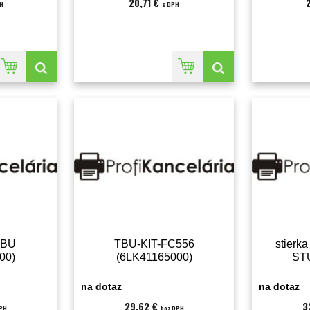
20,71 €
H
s DPH
TBU
TBU-KIT-FC556
stierk
00)
(6LK41165000)
ST
(6
na dotaz
na dotaz
29,62 €
3
DPH
bez DPH