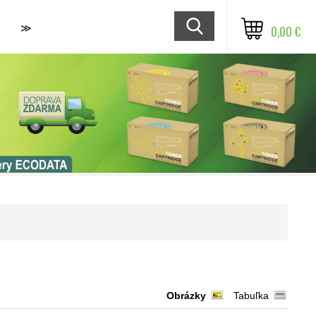
≫
0,00 €
Obrázky
Tabuľka