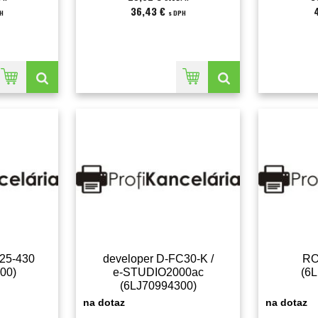
36,43 €
PH
s DPH
25-430
developer D-FC30-K /
RO
00)
e-STUDIO2000ac
(6
(6LJ70994300)
na dotaz
na dotaz