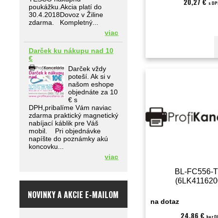
20,27 €
s DP
poukážku.Akcia platí do
30.4.2018Dovoz v Žiline
zdarma. Kompletný...
viac
Darček ku nákupu nad 10
€
Darček vždy
poteší. Ak si v
našom eshope
objednáte za 10
€ s
DPH,pribalíme Vám naviac
zdarma praktický magnetický
nabíjací káblik pre Váš
mobil. Pri objednávke
napíšte do poznámky akú
koncovku...
viac
BL-FC556-
(6LK411620
NOVINKY A AKCIE E-MAILOM
na dotaz
24,86 €
bez 