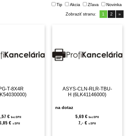
Tip
Akcia
Zľava
Novinka
Zobraziť stranu:
1
2
»
PG-T-8X4R
ASYS-CLN-RLR-TBU-
LK54030000)
H (6LK41146000)
na dotaz
,57 €
5,69 €
bez DPH
bez DPH
6,85 €
7,- €
s DPH
s DPH