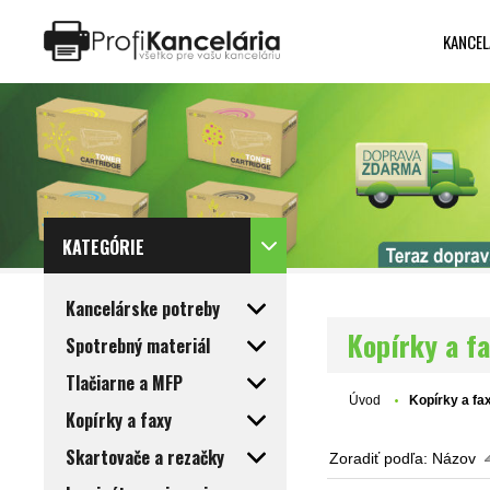
KANCEL
Katalóg internetových stránok
Designed by Rawpixel.com
KATEGÓRIE
Kancelárske potreby
Kopírky a f
Spotrebný materiál
Tlačiarne a MFP
Úvod
Kopírky a fa
Kopírky a faxy
Skartovače a rezačky
Zoradiť podľa:
Názov