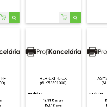
T-F
RLR-EXIT-L-EX
ASYS
00)
(6LK52391000)
(6
na dotaz
na dotaz
12,33 €
1
PH
bez DPH
15,17 €
H
s DPH