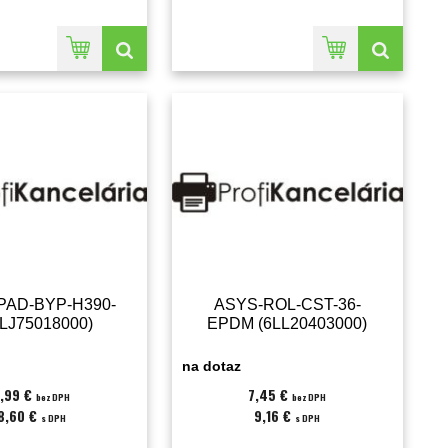
PAD-BYP-H390-
ASYS-ROL-CST-36-
6LJ75018000)
EPDM (6LL20403000)
na dotaz
,99 €
7,45 €
bez DPH
bez DPH
8,60 €
9,16 €
s DPH
s DPH