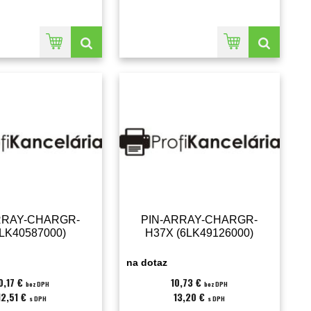
RRAY-CHARGR-
PIN-ARRAY-CHARGR-
6LK40587000)
H37X (6LK49126000)
na dotaz
0,17 €
10,73 €
bez DPH
bez DPH
12,51 €
13,20 €
s DPH
s DPH