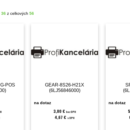
- 36
z celkových
56
MG-POS
GEAR-8S26-H21X
S
00)
(6LJ56846000)
(6
na dotaz
na dotaz
3,80 €
5
PH
bez DPH
4,67 €
H
s DPH