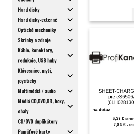
Hard disky
Hard disky-externé
Optické mechaniky
Skrinky a zdroje
Káble, konektory,
redukcie, USB huby
Klávesnice, myši,
joysticky
Multimédiá / audio
SHEET-CHARG
pre eS650
Médiá CD,DVD,BR, boxy,
(6LH028130
na dotaz
obaly
6,37 €
bez D
CD/DVD duplikátory
7,84 €
s DP
Pamäťové karty