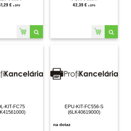
41,29 €
42,39 €
s DPH
s DPH
L-KIT-FC75
EPU-KIT-FC556-S
LK41561000)
(6LK40619000)
na dotaz