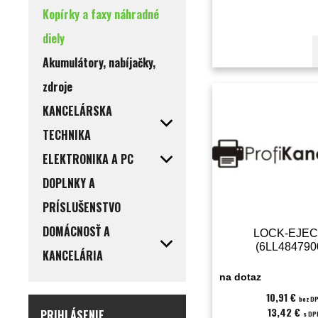
Kopírky a faxy náhradné
diely
Akumulátory, nabíjačky,
zdroje
KANCELÁRSKA
TECHNIKA
ELEKTRONIKA A PC
DOPLNKY A
PRÍSLUŠENSTVO
DOMÁCNOSŤ A
LOCK-EJEC
(6LL484790
KANCELÁRIA
na dotaz
10,91 €
bez D
13,42 €
PRIHLÁSENIE
s DP