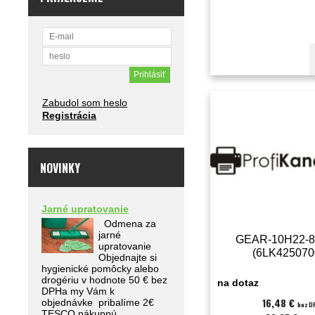
Zabudol som heslo
Registrácia
NOVINKY
Jarné upratovanie
Odmena za
jarné
GEAR-10H22-8
upratovanie
(6LK425070
Objednajte si
hygienické pomôcky alebo
drogériu v hodnote 50 € bez
na dotaz
DPHa my Vám k
16,48 €
objednávke pribalíme 2€
bez D
TESCO nákupnú