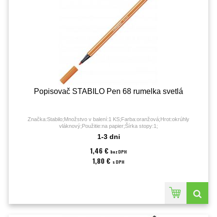
Popisovač STABILO Pen 68 rumelka svetlá
Značka:Stabilo;Množstvo v balení:1 KS;Farba:oranžová;Hrot:okrúhly
vláknový;Použitie:na papier;Šírka stopy:1;
1-3 dni
1,46 €
bez DPH
1,80 €
s DPH