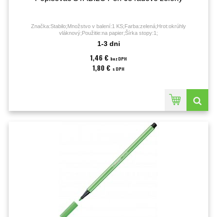
Značka:Stabilo;Množstvo v balení:1 KS;Farba:zelená;Hrot:okrúhly
vláknový;Použitie:na papier;Šírka stopy:1;
1-3 dni
1,46 €
bez DPH
1,80 €
s DPH