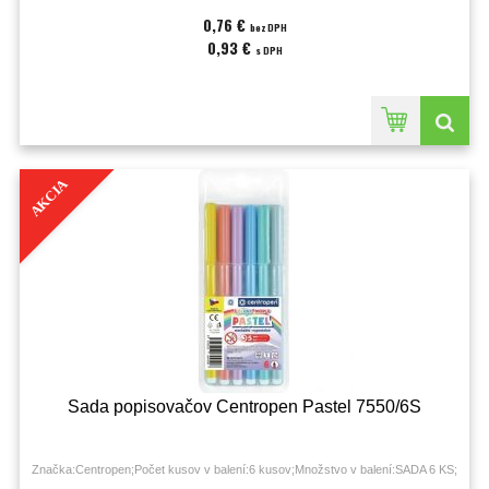
0,76 €
bez DPH
0,93 €
s DPH
AKCIA
Sada popisovačov Centropen Pastel 7550/6S
Značka:Centropen;Počet kusov v balení:6 kusov;Množstvo v balení:SADA 6 KS;