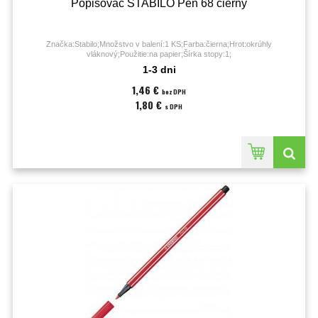
Popisovač STABILO Pen 68 čierny
Značka:Stabilo;Množstvo v balení:1 KS;Farba:čierna;Hrot:okrúhly
vláknový;Použitie:na papier;Šírka stopy:1;
1-3 dni
1,46 €
bez DPH
1,80 €
s DPH