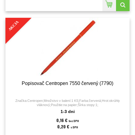
AKCIA
Popisovač Centropen 7550 červený (7790)
Značka:Centropen;Množstvo v balení:1 KS;Farba:červená;Hrot:okrúhly
vláknový;Použitie:na papier;Šírka stopy:1;
1-3 dni
0,16 €
bez DPH
0,20 €
s DPH