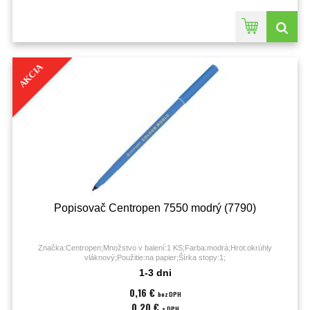
AKCIA
Popisovač Centropen 7550 modrý (7790)
Značka:Centropen;Množstvo v balení:1 KS;Farba:modrá;Hrot:okrúhly
vláknový;Použitie:na papier;Šírka stopy:1;
1-3 dni
0,16 €
bez DPH
0,20 €
s DPH