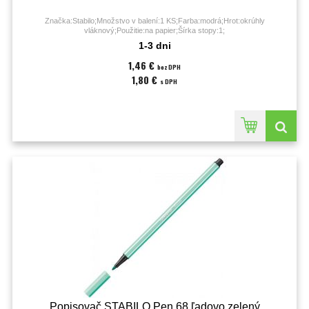
Značka:Stabilo;Množstvo v balení:1 KS;Farba:modrá;Hrot:okrúhly
vláknový;Použitie:na papier;Šírka stopy:1;
1-3 dni
1,46 €
bez DPH
1,80 €
s DPH
Popisovač STABILO Pen 68 ľadovo zelený