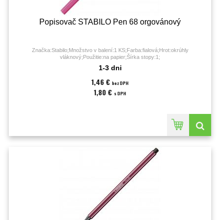
Popisovač STABILO Pen 68 orgovánový
Značka:Stabilo;Množstvo v balení:1 KS;Farba:fialová;Hrot:okrúhly
vláknový;Použitie:na papier;Šírka stopy:1;
1-3 dni
1,46 €
bez DPH
1,80 €
s DPH