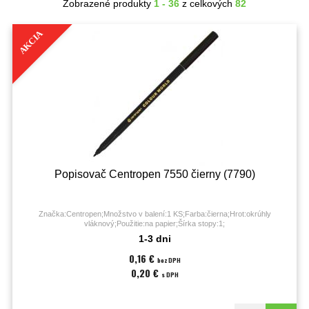
Zobrazené produkty
1 - 36
z celkových
82
AKCIA
Popisovač Centropen 7550 čierny (7790)
Značka:Centropen;Množstvo v balení:1 KS;Farba:čierna;Hrot:okrúhly
vláknový;Použitie:na papier;Šírka stopy:1;
1-3 dni
0,16 €
bez DPH
0,20 €
s DPH