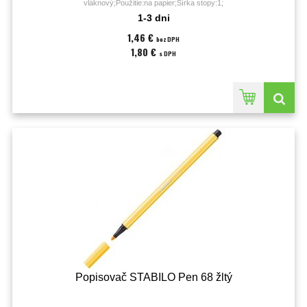
vláknový;Použitie:na papier;Šírka stopy:1;
1-3 dni
1,46 €
bez DPH
1,80 €
s DPH
Popisovač STABILO Pen 68 žltý