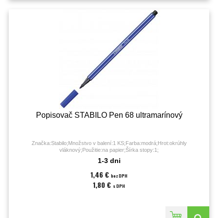
Popisovač STABILO Pen 68 ultramarínový
Značka:Stabilo;Množstvo v balení:1 KS;Farba:modrá;Hrot:okrúhly
vláknový;Použitie:na papier;Šírka stopy:1;
1-3 dni
1,46 €
bez DPH
1,80 €
s DPH