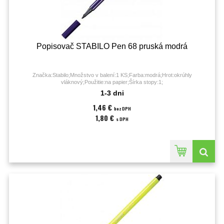
Popisovač STABILO Pen 68 pruská modrá
Značka:Stabilo;Množstvo v balení:1 KS;Farba:modrá;Hrot:okrúhly
vláknový;Použitie:na papier;Šírka stopy:1;
1-3 dni
1,46 €
bez DPH
1,80 €
s DPH