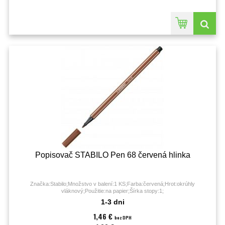
Popisovač STABILO Pen 68 červená hlinka
Značka:Stabilo;Množstvo v balení:1 KS;Farba:červená;Hrot:okrúhly
vláknový;Použitie:na papier;Šírka stopy:1;
1-3 dni
1,46 €
bez DPH