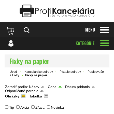
Katalóg internetových stránok
Designed by Rawpixel.com
MENU
KATEGÓRIE
Fixky na papier
Úvod
Kancelárske potreby
Písacie potreby
Popisovače
a Fixky
Fixky na papier
Zoradiť podľa:
Názov
Cena
Dátum pridania
Odporúčané poradie
Obrázky
Tabuľka
Tip
Akcia
Zľava
Novinka