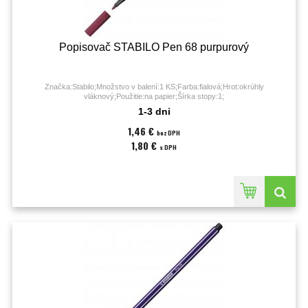
Popisovač STABILO Pen 68 purpurový
Značka:Stabilo;Množstvo v balení:1 KS;Farba:fialová;Hrot:okrúhly
vláknový;Použitie:na papier;Šírka stopy:1;
1-3 dni
1,46 €
bez DPH
1,80 €
s DPH