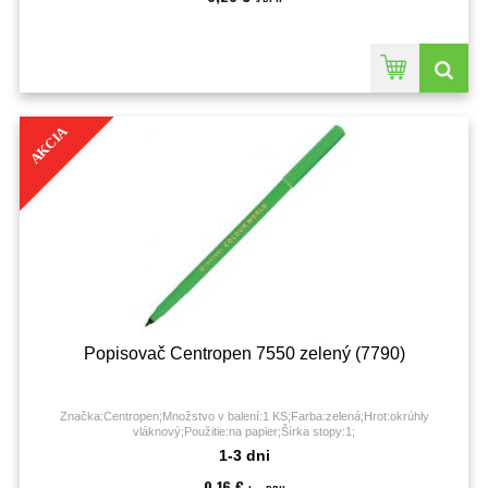
AKCIA
Popisovač Centropen 7550 zelený (7790)
Značka:Centropen;Množstvo v balení:1 KS;Farba:zelená;Hrot:okrúhly
vláknový;Použitie:na papier;Šírka stopy:1;
1-3 dni
0,16 €