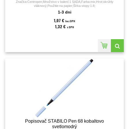
Značka:Centropen;Množstvo v balení:1 SADA;Farba:mix;Hrot:okrúhly
vláknový;Použitie:na papier;Šírka stopy:1.8;
1-3 dni
1,07 €
bez DPH
1,32 €
s DPH
Popisovač STABILO Pen 68 kobaltovo
svetlomodrý