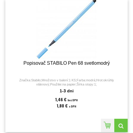
Popisovač STABILO Pen 68 svetlomodrý
Značka:Stabilo;Množstvo v balení:1 KS;Farba:modrá;Hrot:okrúhly
vláknový;Použitie:na papier;Šírka stopy:1;
1-3 dni
1,46 €
bez DPH
1,80 €
s DPH