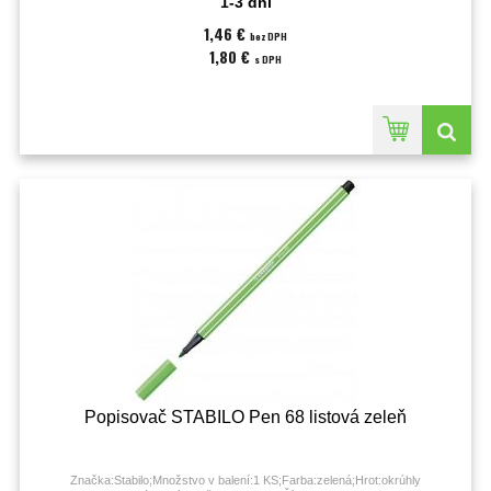
1-3 dni
1,46 €
bez DPH
1,80 €
s DPH
Popisovač STABILO Pen 68 listová zeleň
Značka:Stabilo;Množstvo v balení:1 KS;Farba:zelená;Hrot:okrúhly