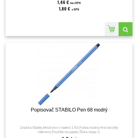
1,46 €
bez DPH
1,80 €
s DPH
Popisovač STABILO Pen 68 modrý
Značka:Stabilo;Množstvo v balení:1 KS;Farba:modrá;Hrot:okrúhly
vláknový;Použitie:na papier;Šírka stopy:1;