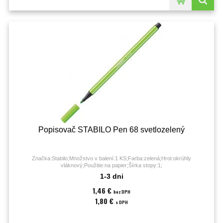
Popisovač STABILO Pen 68 svetlozelený
Značka:Stabilo;Množstvo v balení:1 KS;Farba:zelená;Hrot:okrúhly
vláknový;Použitie:na papier;Šírka stopy:1;
1-3 dni
1,46 €
bez DPH
1,80 €
s DPH