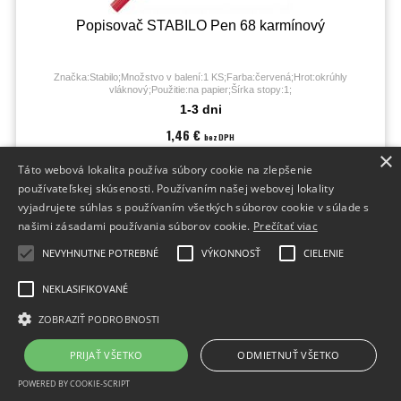
Popisovač STABILO Pen 68 karmínový
Značka:Stabilo;Množstvo v balení:1 KS;Farba:červená;Hrot:okrúhly
vláknový;Použitie:na papier;Šírka stopy:1;
1-3 dni
1,46 €
bez DPH
1,80 €
×
s DPH
Táto webová lokalita používa súbory cookie na zlepšenie
používateľskej skúsenosti. Používaním našej webovej lokality
vyjadrujete súhlas s používaním všetkých súborov cookie v súlade s
našimi zásadami používania súborov cookie.
Prečítať viac
NEVYHNUTNE POTREBNÉ
VÝKONNOSŤ
CIELENIE
NEKLASIFIKOVANÉ
ZOBRAZIŤ PODROBNOSTI
PRIJAŤ VŠETKO
ODMIETNUŤ VŠETKO
POWERED BY COOKIE-SCRIPT