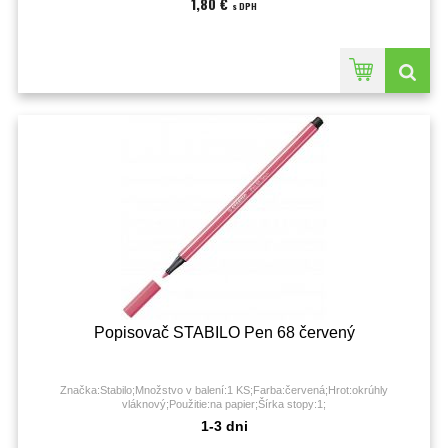
1,80 €
s DPH
Popisovač STABILO Pen 68 červený
Značka:Stabilo;Množstvo v balení:1 KS;Farba:červená;Hrot:okrúhly
vláknový;Použitie:na papier;Šírka stopy:1;
1-3 dni