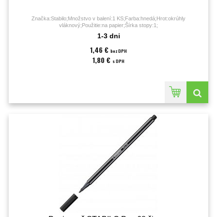
Značka:Stabilo;Množstvo v balení:1 KS;Farba:hnedá;Hrot:okrúhly
vláknový;Použitie:na papier;Šírka stopy:1;
1-3 dni
1,46 €
bez DPH
1,80 €
s DPH