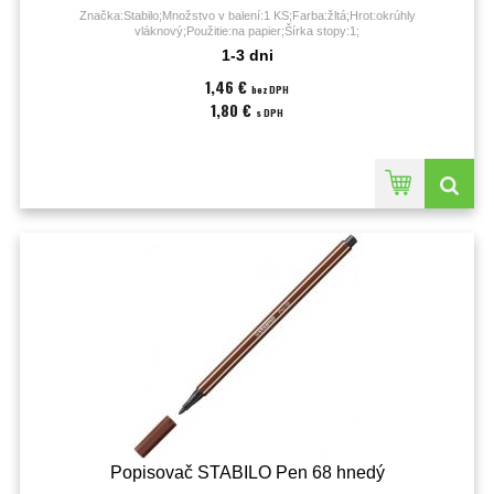
Značka:Stabilo;Množstvo v balení:1 KS;Farba:žltá;Hrot:okrúhly
vláknový;Použitie:na papier;Šírka stopy:1;
1-3 dni
1,46 €
bez DPH
1,80 €
s DPH
Popisovač STABILO Pen 68 hnedý