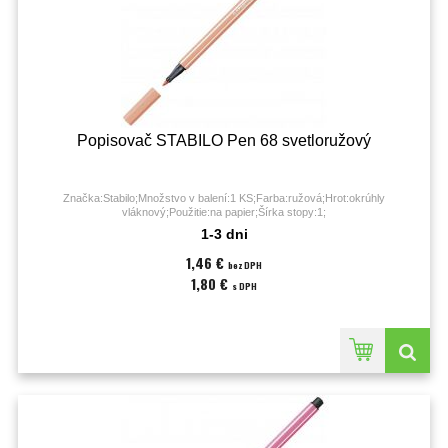
Popisovač STABILO Pen 68 svetloružový
Značka:Stabilo;Množstvo v balení:1 KS;Farba:ružová;Hrot:okrúhly
vláknový;Použitie:na papier;Šírka stopy:1;
1-3 dni
1,46 €
bez DPH
1,80 €
s DPH