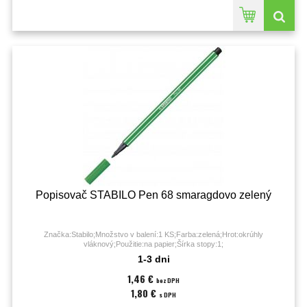
Popisovač STABILO Pen 68 smaragdovo zelený
Značka:Stabilo;Množstvo v balení:1 KS;Farba:zelená;Hrot:okrúhly
vláknový;Použitie:na papier;Šírka stopy:1;
1-3 dni
1,46 €
bez DPH
1,80 €
s DPH