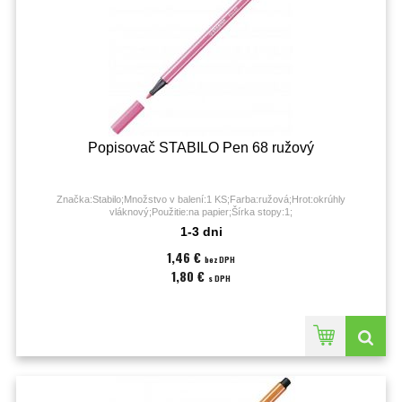
Popisovač STABILO Pen 68 ružový
Značka:Stabilo;Množstvo v balení:1 KS;Farba:ružová;Hrot:okrúhly
vláknový;Použitie:na papier;Šírka stopy:1;
1-3 dni
1,46 €
bez DPH
1,80 €
s DPH