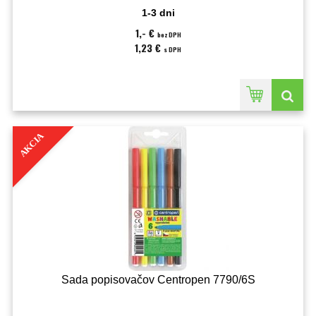
1-3 dni
1,- €
bez DPH
1,23 €
s DPH
AKCIA
Sada popisovačov Centropen 7790/6S