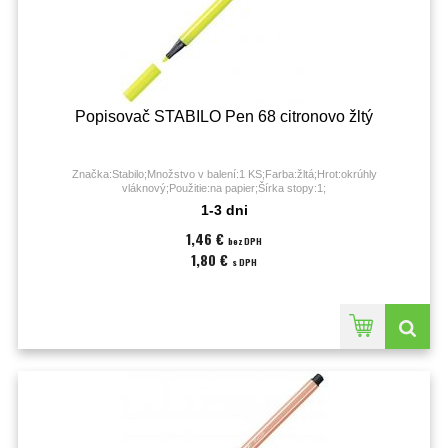
Popisovač STABILO Pen 68 citronovo žltý
Značka:Stabilo;Množstvo v balení:1 KS;Farba:žltá;Hrot:okrúhly
vláknový;Použitie:na papier;Šírka stopy:1;
1-3 dni
1,46 €
bez DPH
1,80 €
s DPH