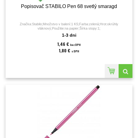
Popisovač STABILO Pen 68 svetlý smaragd
Značka:Stabilo;Množstvo v balení:1 KS;Farba:zelená;Hrot:okrúhly
vláknový;Použitie:na papier;Šírka stopy:1;
1-3 dni
1,46 €
bez DPH
1,80 €
s DPH