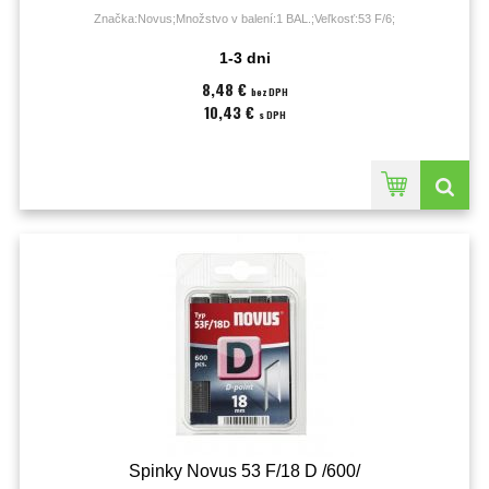
Značka:Novus;Množstvo v balení:1 BAL.;Veľkosť:53 F/6;
1-3 dni
8,48 €
bez DPH
10,43 €
s DPH
Spinky Novus 53 F/18 D /600/