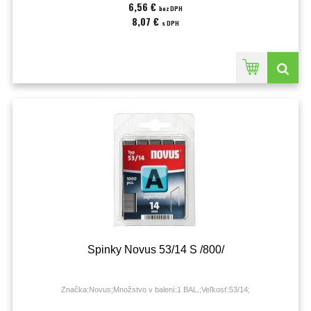
6,56 €
bez DPH
8,07 €
s DPH
Spinky Novus 53/14 S /800/
Značka:Novus;Množstvo v balení:1 BAL.;Veľkosť:53/14;