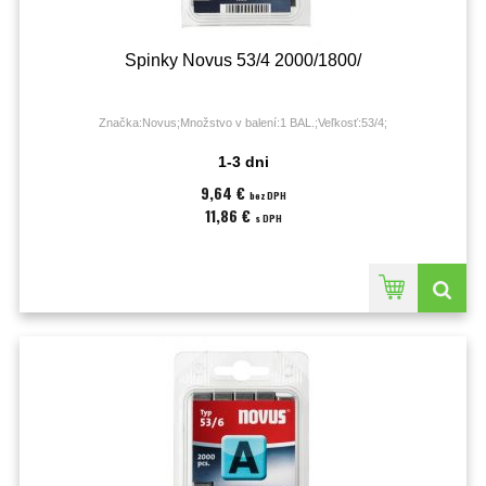
Spinky Novus 53/4 2000/1800/
Značka:Novus;Množstvo v balení:1 BAL.;Veľkosť:53/4;
1-3 dni
9,64 €
bez DPH
11,86 €
s DPH