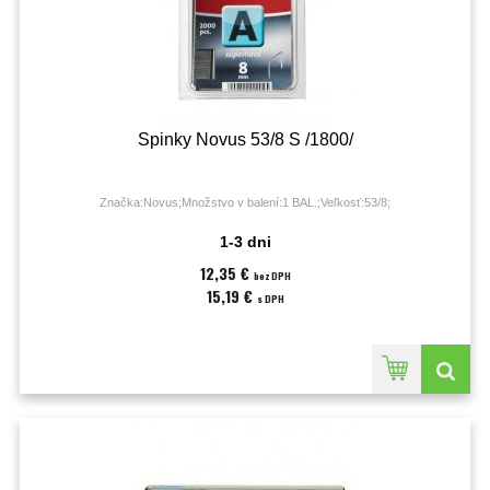
Spinky Novus 53/8 S /1800/
Značka:Novus;Množstvo v balení:1 BAL.;Veľkosť:53/8;
1-3 dni
12,35 €
bez DPH
15,19 €
s DPH