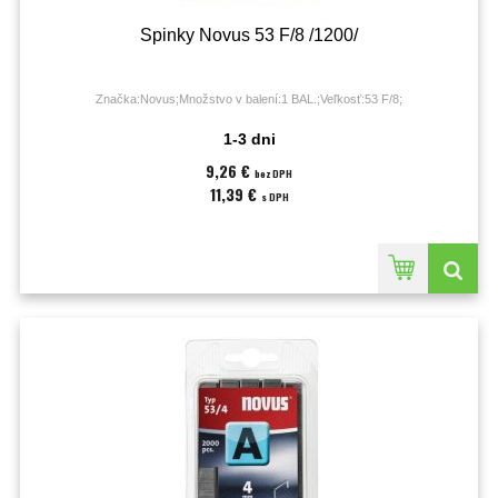
Spinky Novus 53 F/8 /1200/
Značka:Novus;Množstvo v balení:1 BAL.;Veľkosť:53 F/8;
1-3 dni
9,26 €
bez DPH
11,39 €
s DPH