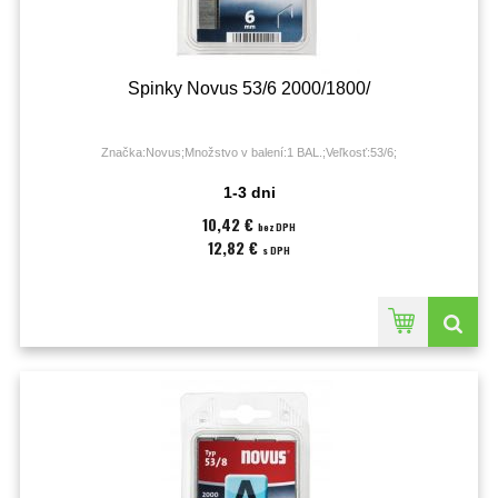
Spinky Novus 53/6 2000/1800/
Značka:Novus;Množstvo v balení:1 BAL.;Veľkosť:53/6;
1-3 dni
10,42 €
bez DPH
12,82 €
s DPH