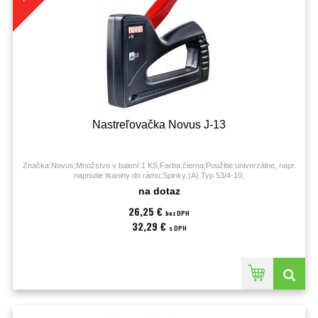
Nastreľovačka Novus J-13
Značka:Novus;Množstvo v balení:1 KS;Farba:čierna;Použitie:univerzálne, napr.
napnutie tkaniny do rámu;Spinky:(A) Typ 53/4-10;
na dotaz
26,25 €
bez DPH
32,29 €
s DPH