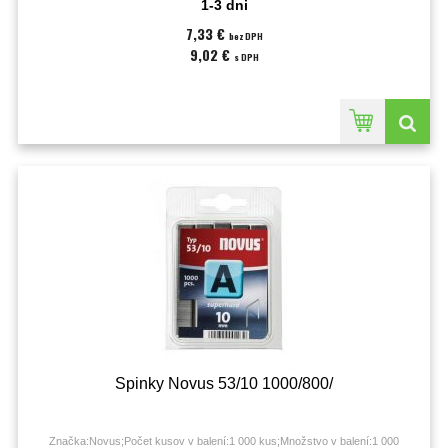
1-3 dni
7,33 €
bez DPH
9,02 €
s DPH
Spinky Novus 53/10 1000/800/
Značka:Novus;Počet kusov v balení:1 000 kus;Množstvo v balení:1 000