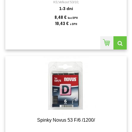
KS;Veľkosť:53/10;
1-3 dni
8,48 €
bez DPH
10,43 €
s DPH
Spinky Novus 53 F/6 /1200/