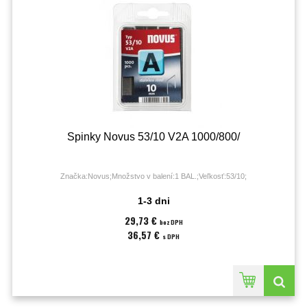
Spinky Novus 53/10 V2A 1000/800/
Značka:Novus;Množstvo v balení:1 BAL.;Veľkosť:53/10;
1-3 dni
29,73 €
bez DPH
36,57 €
s DPH