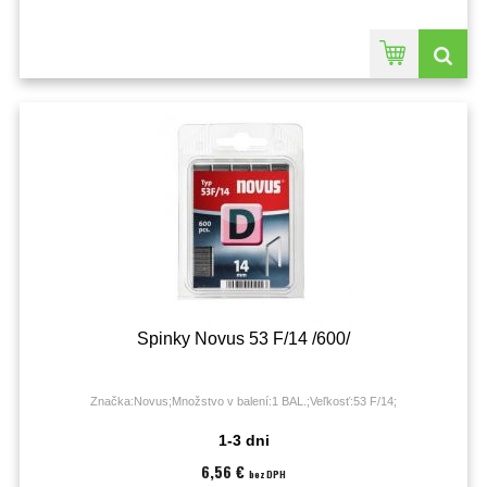
Spinky Novus 53 F/14 /600/
Značka:Novus;Množstvo v balení:1 BAL.;Veľkosť:53 F/14;
1-3 dni
6,56 €
bez DPH