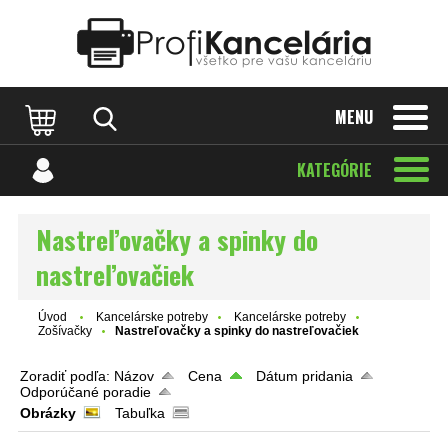
Katalóg internetových stránok
Designed by Rawpixel.com
MENU
KATEGÓRIE
Nastreľovačky a spinky do
nastreľovačiek
Úvod
Kancelárske potreby
Kancelárske potreby
Zošívačky
Nastreľovačky a spinky do nastreľovačiek
Zoradiť podľa:
Názov
Cena
Dátum pridania
Odporúčané poradie
Obrázky
Tabuľka