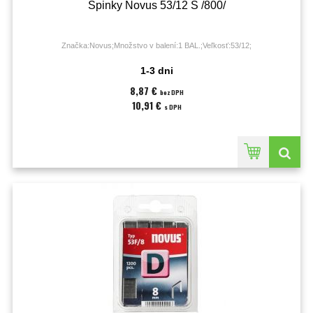
Spinky Novus 53/12 S /800/
Značka:Novus;Množstvo v balení:1 BAL.;Veľkosť:53/12;
1-3 dni
8,87 €
bez DPH
10,91 €
s DPH