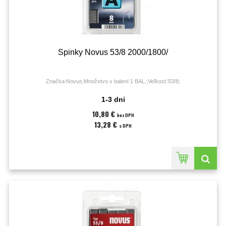
Spinky Novus 53/8 2000/1800/
Značka:Novus;Množstvo v balení:1 BAL.;Veľkosť:53/8;
1-3 dni
10,80 €
bez DPH
13,28 €
s DPH