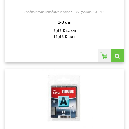
Značka:Novus;Množstvo v balení:1 BAL.;Veľkosť:53 F/18;
1-3 dni
8,48 €
bez DPH
10,43 €
s DPH