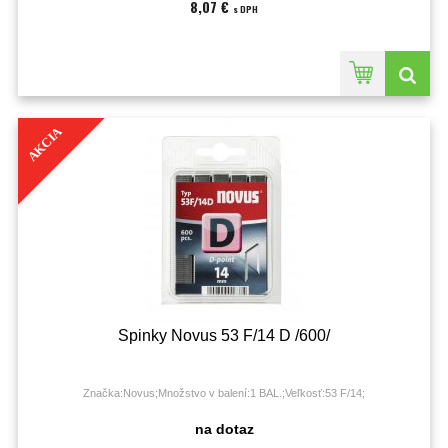
8,07 €
s DPH
AKCIA
Spinky Novus 53 F/14 D /600/
Značka:Novus;Množstvo v balení:1 BAL.;Veľkosť:53 F/14;
na dotaz