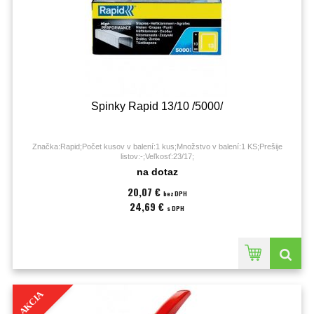
Spinky Rapid 13/10 /5000/
Značka:Rapid;Počet kusov v balení:1 kus;Množstvo v balení:1 KS;Prešije
listov:-;Veľkosť:23/17;
na dotaz
20,07 €
bez DPH
24,69 €
s DPH
AKCIA