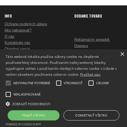
INFO
DODANIE TOVARU
Ochrana osobných údajov
Ako nakupovať?
O nás
Reklamačný poriadok
Kontaktujte nás
Doprava
Objednaj servis
×
Obchodné podmienky
Pošlite mi ponuku
Táto webová lokalita používa súbory cookie na zlepšenie
Alternatívne riešenie sporov
Ako vybrať skartovač?
používateľskej skúsenosti. Používaním našej webovej lokality
Odstúpenie od zmluvy
Nezáväzný dopyt na reklamné predmety
vyjadrujete súhlas s používaním všetkých súborov cookie v súlade s
Potlač reklamných predmetov
našimi zásadami používania súborov cookie.
Prečítať viac
Cookies
NEVYHNUTNE POTREBNÉ
VÝKONNOSŤ
CIELENIE
NEKLASIFIKOVANÉ
ZOBRAZIŤ PODROBNOSTI
Prepnúť zobrazenie na plnú verziu
Copyright 2017 - 2026 © ProfiKancelaria.sk
PRIJAŤ VŠETKO
ODMIETNUŤ VŠETKO
Tvorba e-shopov - Atomer.sk
POWERED BY COOKIE-SCRIPT