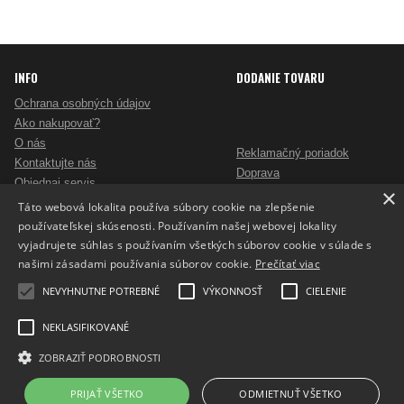
INFO
DODANIE TOVARU
Ochrana osobných údajov
Ako nakupovať?
O nás
Reklamačný poriadok
Kontaktujte nás
Doprava
Objednaj servis
×
Obchodné podmienky
Pošlite mi ponuku
Táto webová lokalita používa súbory cookie na zlepšenie
Alternatívne riešenie sporov
Ako vybrať skartovač?
používateľskej skúsenosti. Používaním našej webovej lokality
Odstúpenie od zmluvy
Nezáväzný dopyt na reklamné predmety
vyjadrujete súhlas s používaním všetkých súborov cookie v súlade s
Potlač reklamných predmetov
našimi zásadami používania súborov cookie.
Prečítať viac
Cookies
NEVYHNUTNE POTREBNÉ
VÝKONNOSŤ
CIELENIE
NEKLASIFIKOVANÉ
ZOBRAZIŤ PODROBNOSTI
Prepnúť zobrazenie na plnú verziu
Copyright 2017 - 2026 © ProfiKancelaria.sk
PRIJAŤ VŠETKO
ODMIETNUŤ VŠETKO