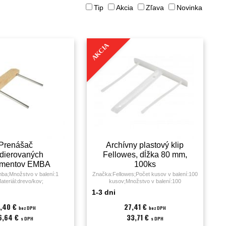
Tip
Akcia
Zľava
Novinka
AKCIA
Prenášač
Archívny plastový klip
dierovaných
Fellowes, dĺžka 80 mm,
mentov EMBA
100ks
ba;Množstvo v balení:1
Značka:Fellowes;Počet kusov v balení:100
ateriál:drevo/kov;
kusov;Množstvo v balení:100
KS;Materiál:plast;
1-3 dni
,40 €
27,41 €
bez DPH
bez DPH
6,64 €
33,71 €
s DPH
s DPH