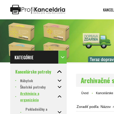
KANCEL
Katalóg internetových stránok
Designed by Rawpixel.com
KATEGÓRIE
Kancelárske potreby
Archivačné 
Nábytok
Školské potreby
Archivácia a
Úvod
Kancelárske 
organizácia
Zoradiť podľa:
Názov
Pokladničky a