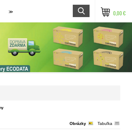
≫
0,00 €
ny
Obrázky
Tabuľka