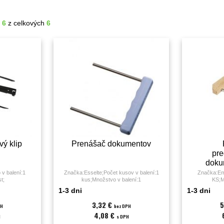
- 6
z celkových
6
vý klip
Prenášač dokumentov
pre
doku
v balení:1
Značka:Esselte;Počet kusov v balení:1
Značka:Em
t;
kus;Množstvo v balení:1
KS;M
KS;Materiál:plast/kov;
1-3 dni
1-3 dni
3,32 €
5
PH
bez DPH
4,08 €
H
s DPH