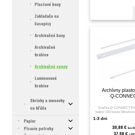
Plastové boxy
Zakladače na
časopisy
Archivačné boxy
Archivačné
krabice
Archivačné spony
Laminované
krabice
Archívny plasto
Q-CONNE
Skrinky a menovky
na kľúče
Značka:Q-CONNECT;Poč
balení:100 kusov;Množstvo
KS;Materiál:plas
1-3 dni
Papier
30,88 €
Písacie potreby
bez D
37,98 €
s DP