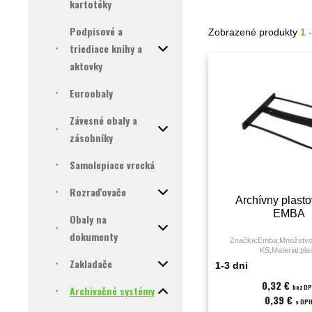
kartotéky
Podpisové a
Zobrazené produkty
1 
triediace knihy a
aktovky
Euroobaly
Závesné obaly a
zásobníky
Samolepiace vrecká
Rozraďovače
Archívny plasto
EMBA
Obaly na
dokumenty
Značka:Emba;Množstvo 
KS;Materiál:plas
Zakladače
1-3 dni
0,32 €
bez D
Archivačné systémy
0,39 €
s DP