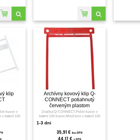
vý klip
Archívny kovový klip Q-
CT
CONNECT potiahnutý
červeným plastom
et kusov v
Značka:Q-CONNECT;Počet kusov v
 v balení:100
balení:100 kusov;Množstvo v balení:100
t;
KS;Materiál:kov/plast;
1-3 dni
35,91 €
PH
bez DPH
44,17 €
H
s DPH