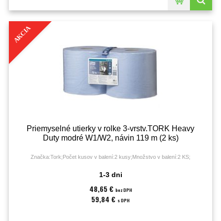
AKCIA
Priemyselné utierky v rolke 3-vrstv.TORK Heavy
Duty modré W1/W2, návin 119 m (2 ks)
Značka:Tork;Počet kusov v balení:2 kusy;Množstvo v balení:2 KS;
1-3 dni
48,65 €
bez DPH
59,84 €
s DPH