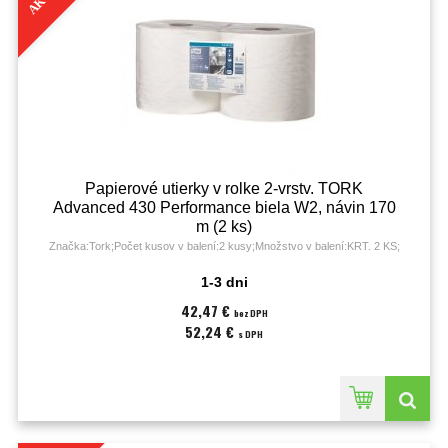
Papierové utierky v rolke 2-vrstv. TORK
Advanced 430 Performance biela W2, návin 170
m (2 ks)
Značka:Tork;Počet kusov v balení:2 kusy;Množstvo v balení:KRT. 2 KS;
1-3 dni
42,47 €
bez DPH
52,24 €
s DPH