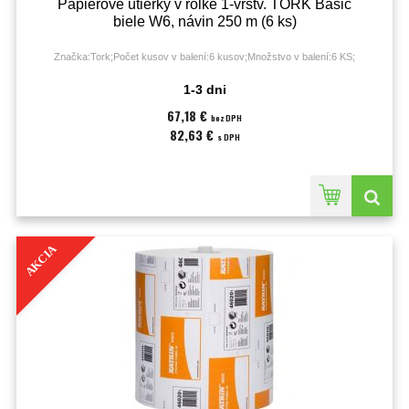
Papierové utierky v rolke 1-vrstv. TORK Basic
biele W6, návin 250 m (6 ks)
Značka:Tork;Počet kusov v balení:6 kusov;Množstvo v balení:6 KS;
1-3 dni
67,18 €
bez DPH
82,63 €
s DPH
AKCIA