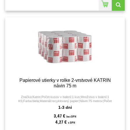
Papierové utierky v rolke 2-vrstvové KATRIN
návin 75 m
Značka:Katrin;Počet kusov v balení:1 kus;Množstvo v balení:1
KS;Farba:biela;Materiál:recyklovaný papier;Návin:75 metrov;Počet
útržkov:12x325;Počet vrstiev:2-vrstvové;Rozmery:75 m x 23 cm;
1-3 dni
3,47 €
bez DPH
4,27 €
s DPH