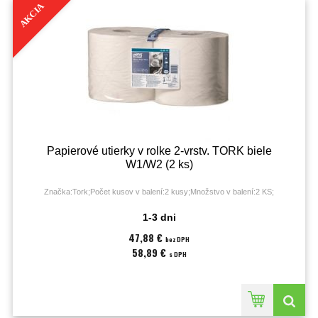
AKCIA
Papierové utierky v rolke 2-vrstv. TORK biele
W1/W2 (2 ks)
Značka:Tork;Počet kusov v balení:2 kusy;Množstvo v balení:2 KS;
1-3 dni
47,88 €
bez DPH
58,89 €
s DPH