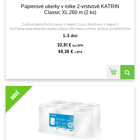
Papierové utierky v rolke 2-vrstvové KATRIN
Classic XL 260 m (2 ks)
Značka:Katrin;Počet kusov v balení:2 kusy;Množstvo v balení:2
KS;Farba:biela;Materiál:celulóza;Návin:260 metrov;Počet útržkov:2x1040;Počet
vrstiev:2;Priemer:280 mm;Rozmery:250x280 mm;
1-3 dni
32,81 €
bez DPH
40,36 €
s DPH
NOVÉ