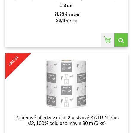
vrstiev:2-vrstvové;Rozmery:50 m x 20 cm;
1-3 dni
21,23 €
bez DPH
26,11 €
s DPH
AKCIA
Papierové utierky v rolke 2-vrstvové KATRIN Plus
M2, 100% celulóza, návin 90 m (6 ks)