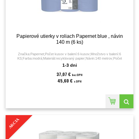
Papierové utierky v roliach Papernet blue , návin
140 m (6 ks)
Značka:Papernet;Počet kusov v balení:6 kusov;Množstvo v balení:6
KS;Farba:modrá;Materiál:recyklovaný papier;Návin:140 metrov;Počet
útržkov:6x1;Počet vrstiev:2-vrstvové;Priemer:185 mm;Rozmery:140 m x 30 cm;
1-3 dni
37,07 €
bez DPH
45,60 €
s DPH
AKCIA