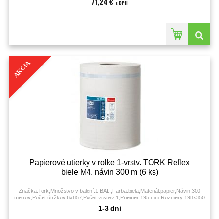
71,24 €
s DPH
AKCIA
Papierové utierky v rolke 1-vrstv. TORK Reflex
biele M4, návin 300 m (6 ks)
Značka:Tork;Množstvo v balení:1 BAL.;Farba:biela;Materiál:papier;Návin:300
metrov;Počet útržkov:6x857;Počet vrstiev:1;Priemer:195 mm;Rozmery:198x350
mm;
1-3 dni