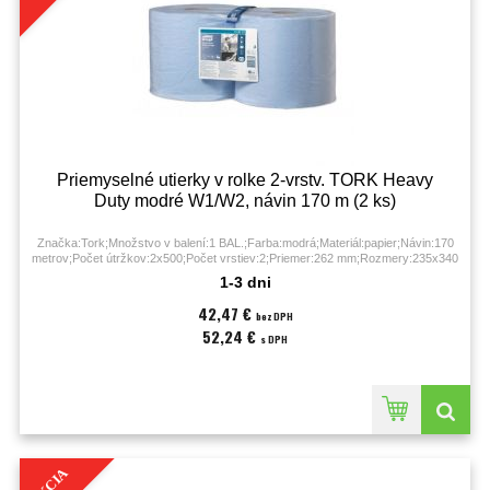
Priemyselné utierky v rolke 2-vrstv. TORK Heavy
Duty modré W1/W2, návin 170 m (2 ks)
Značka:Tork;Množstvo v balení:1 BAL.;Farba:modrá;Materiál:papier;Návin:170
metrov;Počet útržkov:2x500;Počet vrstiev:2;Priemer:262 mm;Rozmery:235x340
mm;
1-3 dni
42,47 €
bez DPH
52,24 €
s DPH
AKCIA