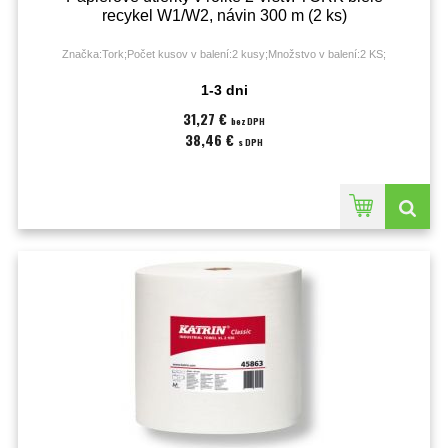
recykel W1/W2, návin 300 m (2 ks)
Značka:Tork;Počet kusov v balení:2 kusy;Množstvo v balení:2 KS;
1-3 dni
31,27 €
bez DPH
38,46 €
s DPH