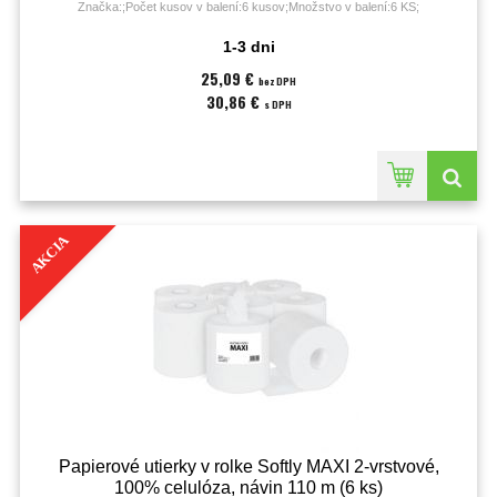
Značka:;Počet kusov v balení:6 kusov;Množstvo v balení:6 KS;
1-3 dni
25,09 €
bez DPH
30,86 €
s DPH
AKCIA
Papierové utierky v rolke Softly MAXI 2-vrstvové,
100% celulóza, návin 110 m (6 ks)