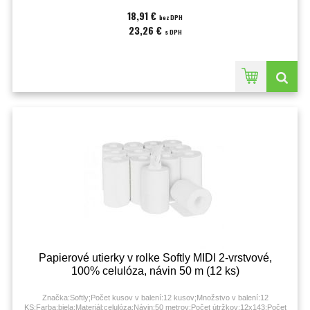
18,91 €
bez DPH
23,26 €
s DPH
Papierové utierky v rolke Softly MIDI 2-vrstvové,
100% celulóza, návin 50 m (12 ks)
Značka:Softly;Počet kusov v balení:12 kusov;Množstvo v balení:12
KS;Farba:biela;Materiál:celulóza;Návin:50 metrov;Počet útržkov:12x143;Počet