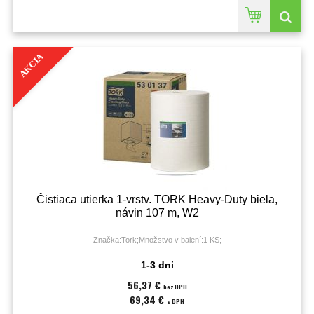
AKCIA
Čistiaca utierka 1-vrstv. TORK Heavy-Duty biela,
návin 107 m, W2
Značka:Tork;Množstvo v balení:1 KS;
1-3 dni
56,37 €
bez DPH
69,34 €
s DPH