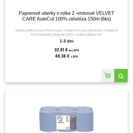
Papierové utierky v rolke 2 -vrstvové VELVET
CARE AutoCut 100% celulóza 150m (6ks)
Značka:Velvet Care;Počet kusov v balení:6 kusov;Množstvo v balení:6
KS;Farba:biely;Materiál:100% celulóza;Návin:150
metrov;parfumovaný:NIE;Počet útržkov:600;Počet vrstiev:2;recyklovaný:Nie;
1-3 dni
32,81 €
bez DPH
40,36 €
s DPH