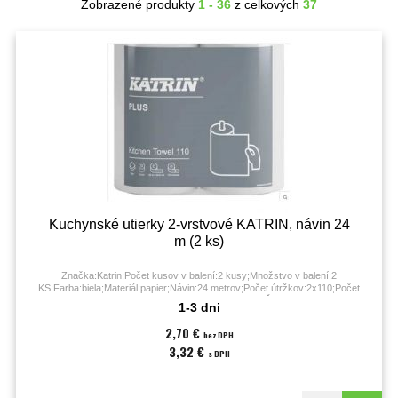
Zobrazené produkty
1 - 36
z celkových
37
Kuchynské utierky 2-vrstvové KATRIN, návin 24
m (2 ks)
Značka:Katrin;Počet kusov v balení:2 kusy;Množstvo v balení:2
KS;Farba:biela;Materiál:papier;Návin:24 metrov;Počet útržkov:2x110;Počet
vrstiev:2-vrstvové;Rozmery:24 m x 22,6 cm;Šírka:22.6 cm;
1-3 dni
2,70 €
bez DPH
3,32 €
s DPH