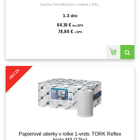
Značka:Tork;Množstvo v balení:1 BAL.;
1-3 dni
64,10 €
bez DPH
78,84 €
s DPH
AKCIA
Papierové utierky v rolke 1-vrstv. TORK Reflex
biele M3 (12ks)