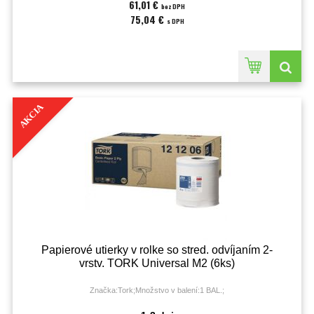
61,01 €
bez DPH
75,04 €
s DPH
AKCIA
Papierové utierky v rolke so stred. odvíjaním 2-
vrstv. TORK Universal M2 (6ks)
Značka:Tork;Množstvo v balení:1 BAL.;