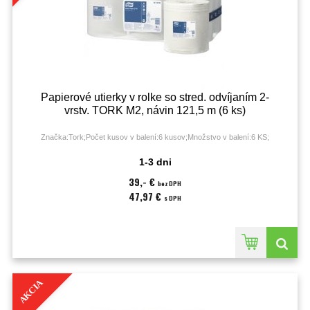
Papierové utierky v rolke so stred. odvíjaním 2-
vrstv. TORK M2, návin 121,5 m (6 ks)
Značka:Tork;Počet kusov v balení:6 kusov;Množstvo v balení:6 KS;
1-3 dni
39,- €
bez DPH
47,97 €
s DPH
AKCIA