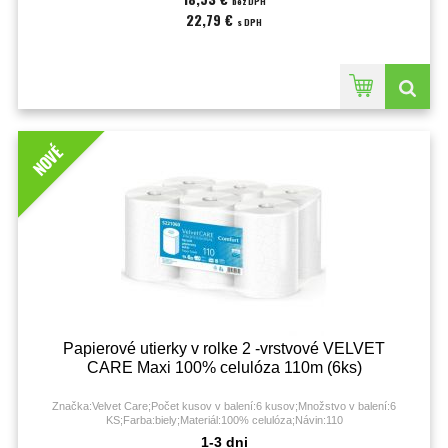
bez DPH
22,79 €
s DPH
NOVÉ
Papierové utierky v rolke 2 -vrstvové VELVET
CARE Maxi 100% celulóza 110m (6ks)
Značka:Velvet Care;Počet kusov v balení:6 kusov;Množstvo v balení:6
KS;Farba:biely;Materiál:100% celulóza;Návin:110
metrov;parfumovaný:NIE;Počet útržkov:478;Počet vrstiev:2;recyklovaný:Nie;
1-3 dni