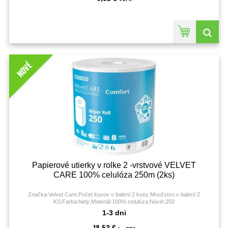
NOVÉ
Papierové utierky v rolke 2 -vrstvové VELVET
CARE 100% celulóza 250m (2ks)
Značka:Velvet Care;Počet kusov v balení:2 kusy;Množstvo v balení:2
KS;Farba:biely;Materiál:100% celulóza;Návin:250
metrov;parfumovaný:NIE;Počet útržkov:1000;Počet vrstiev:2;recyklovaný:Nie;
1-3 dni
18,53 €