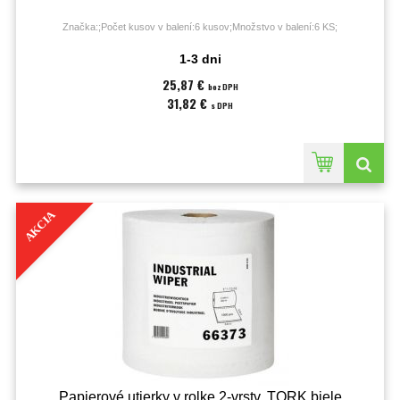
Značka:;Počet kusov v balení:6 kusov;Množstvo v balení:6 KS;
1-3 dni
25,87 €
bez DPH
31,82 €
s DPH
AKCIA
Papierové utierky v rolke 2-vrstv. TORK biele