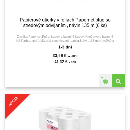
Papierové utierky v roliach Papernet blue so
stredovým odvíjaním , návin 135 m (6 ks)
Značka:Papernet;Počet kusov v balení:6 kusov;Množstvo v balení:6
KS;Farba:modrá;Materiál:recyklovaný papier;Návin:135 metrov;Počet
útržkov:6x450;Počet vrstiev:2-vrstvové;Priemer:193 mm;Rozmery:135 m x 30
1-3 dni
cm;
33,59 €
bez DPH
41,32 €
s DPH
AKCIA