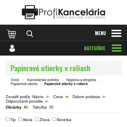
Katalóg internetových stránok
Designed by Rawpixel.com
MENU
KATEGÓRIE
Papierové utierky v roliach
Úvod
Kancelárske potreby
Hygiena a drogéria
Papierové utierky
Papierové utierky v roliach
Zoradiť podľa:
Názov
Cena
Dátum pridania
Odporúčané poradie
Obrázky
Tabuľka
Tip
Akcia
Zľava
Novinka