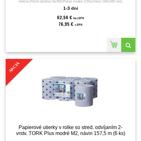
metrov;Počet útržkov:6x450;Počet vrstiev:2;Rozmery:194x335 mm;
1-3 dni
62,56 €
bez DPH
76,95 €
s DPH
AKCIA
Papierové utierky v rolke so stred. odvíjaním 2-
vrstv. TORK Plus modré M2, návin 157,5 m (6 ks)