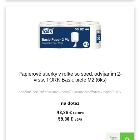
Papierové utierky v rolke so stred. odvíjaním 2-
vrstv. TORK Basic biele M2 (6ks)
Značka:Tork;Počet kusov v balení:6 kusov;Množstvo v balení:6 KS;
na dotaz
48,26 €
bez DPH
59,36 €
s DPH