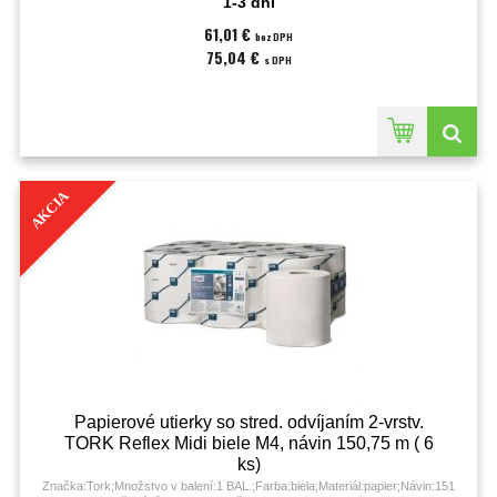
1-3 dni
61,01 €
bez DPH
75,04 €
s DPH
AKCIA
Papierové utierky so stred. odvíjaním 2-vrstv.
TORK Reflex Midi biele M4, návin 150,75 m ( 6
ks)
Značka:Tork;Množstvo v balení:1 BAL.;Farba:biela;Materiál:papier;Návin:151