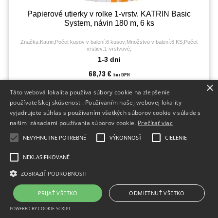
Papierové utierky v rolke 1-vrstv. KATRIN Basic
System, návin 180 m, 6 ks
Značka:Katrin;Počet kusov v balení:6 kusov;Množstvo v balení:6 KS;Počet
vrstiev:1-vrstvové;
1-3 dni
68,73 €
bez DPH
84,54 €
×
s DPH
Táto webová lokalita používa súbory cookie na zlepšenie
používateľskej skúsenosti. Používaním našej webovej lokality
vyjadrujete súhlas s používaním všetkých súborov cookie v súlade s
našimi zásadami používania súborov cookie.
Prečítať viac
NEVYHNUTNE POTREBNÉ
VÝKONNOSŤ
CIELENIE
AKCIA
NEKLASIFIKOVANÉ
ZOBRAZIŤ PODROBNOSTI
PRIJAŤ VŠETKO
ODMIETNUŤ VŠETKO
POWERED BY COOKIE-SCRIPT