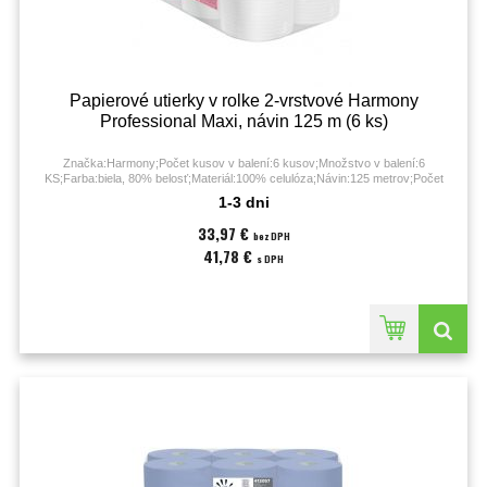
Papierové utierky v rolke 2-vrstvové Harmony
Professional Maxi, návin 125 m (6 ks)
Značka:Harmony;Počet kusov v balení:6 kusov;Množstvo v balení:6
KS;Farba:biela, 80% belosť;Materiál:100% celulóza;Návin:125 metrov;Počet
útržkov:6x500;Počet vrstiev:2;Priemer:190 mm;Rozmery:200x250 mm;
1-3 dni
33,97 €
bez DPH
41,78 €
s DPH