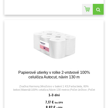
Papierové utierky v rolke 2-vrstvové 100%
celulóza Autocut, návin 130 m
Značka:Harmony;Množstvo v balení:1 KS;Farba:biela, 80%
belosť;Materiál:100% celulóza;Návin:130 metrov;Počet útržkov:;Počet
vrstiev:2;Priemer:190 mm;
1-3 dni
7,17 €
bez DPH
8,82 €
s DPH