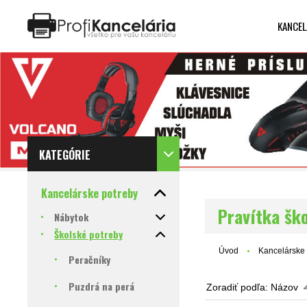
KANCEL
Katalóg internetových stránok
Designed by Rawpixel.com
KATEGÓRIE
Kancelárske potreby
Pravítka šk
Nábytok
Školské potreby
Úvod
Kancelárske 
Peračníky
Puzdrá na perá
Zoradiť podľa:
Názov