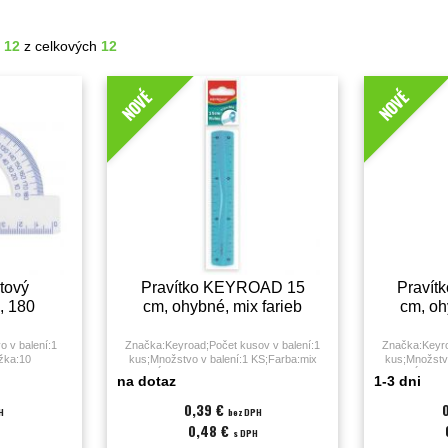
- 12
z celkových
12
NOVÉ
NOVÉ
tový
Pravítko KEYROAD 15
Praví
 180
cm, ohybné, mix farieb
cm, oh
 v balení:1
Značka:Keyroad;Počet kusov v balení:1
Značka:Keyro
žka:10
kus;Množstvo v balení:1 KS;Farba:mix
kus;Množstvo
t;
farieb;Dĺžka:15 cm;Rozmery:3,90 x 0,30 x
farieb;Dĺžka:
na dotaz
1-3 dni
15,00 cm;Hmotnosť:10 gramov;
20,00 cm
0,39 €
H
bez DPH
0,48 €
s DPH