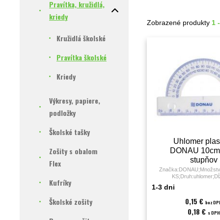
Pravítka, kružidlá,
kriedy
Zobrazené produkty
1 
Kružidlá školské
Pravítka školské
Kriedy
Výkresy, papiere,
podložky
Školské tašky
Uhlomer plas
Zošity s obalom
DONAU 10cm,
stupňov
Flex
Značka:DONAU;Množstvo
KS;Druh:uhlomer;Dĺ
Kufríky
cm;Materiál:plas
1-3 dni
0,15 €
Školské zošity
bez DP
0,18 €
s DPH