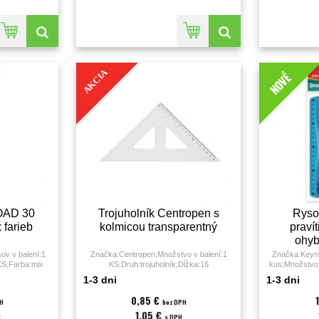
AKCIA
NOVÉ
OAD 30
Trojuholník Centropen s
Ryso
 farieb
kolmicou transparentný
prav
ohyb
ov v balení:1
Značka:Centropen;Množstvo v balení:1
Značka:Keyro
KS;Farba:mix
KS;Druh:trojuholník;Dĺžka:16
kus;Množstvo 
ozmery:30
cm;Materiál:plast;
farieb;Materiá
1-3 dni
1-3 dni
ramov;
0,85 €
PH
bez DPH
1,05 €
H
s DPH