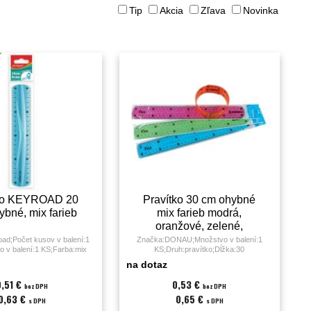
Tip
Akcia
Zľava
Novinka
tko KEYROAD 20
Pravítko 30 cm ohybné
ybné, mix farieb
mix farieb modrá,
oranžové, zelené,
ružové
ad;Počet kusov v balení:1
Značka:DONAU;Množstvo v balení:1
 v balení:1 KS;Farba:mix
KS;Druh:pravítko;Dĺžka:30
20 cm;Rozmery:4,90 x 0,50 x
cm;Materiál:plast;
na dotaz
;Hmotnosť:30 gramov;
0,51 €
0,53 €
bez DPH
bez DPH
0,63 €
0,65 €
s DPH
s DPH