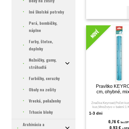
Boxy na zošity
Iné školské potreby
Perá, bombičky,
náplne
NOVÉ
Farby, štetce,
doplnky
Nožničky, gumy,
strúhadlá
Farbičky, ceruzky
Pravítko KEYR
Obaly na zošity
cm, ohybné, mix
Vrecká, peňaženky
Značka:Keyroad;Počet kus
kus;Množstvo v balení:1 
Trhacie bloky
farieb;Dĺžka:30 cm;R
1-3 dni
cm;Hmotnosť:30 g
0,76 €
bez D
Archivácia a
0,93 €
s DP