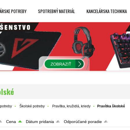
ÁRSKE POTREBY
SPOTREBNÝ MATERIÁL
KANCELÁRSKA TECHNIKA
olské
potreby
Školské potreby
Pravítka, kružidlá, kriedy
Pravítka školské
Cena
Dátum pridania
Odporúčané poradie