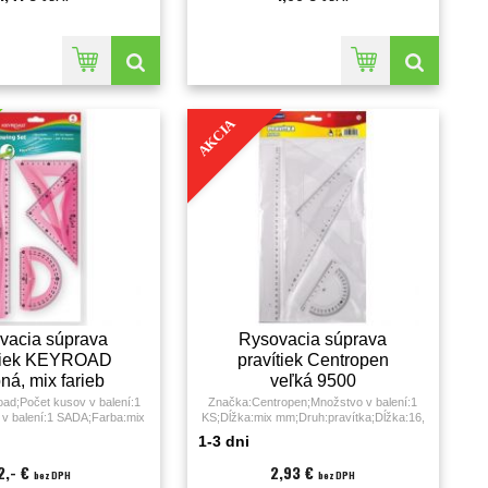
AKCIA
vacia súprava
Rysovacia súprava
ítiek KEYROAD
pravítiek Centropen
ná, mix farieb
veľká 9500
ad;Počet kusov v balení:1
Značka:Centropen;Množstvo v balení:1
v balení:1 SADA;Farba:mix
KS;Dĺžka:mix mm;Druh:pravítka;Dĺžka:16,
l:plast;Rozmery:17,00 x 0,30
22, 30 cm;Materiál:plast;
1-3 dni
m;Hmotnosť:120 gramov;
2,- €
2,93 €
bez DPH
bez DPH