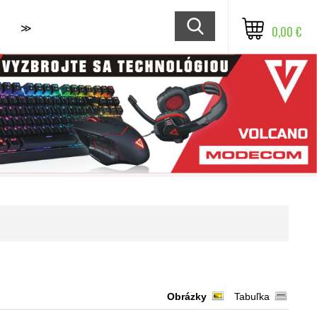
≫
0,00 €
Obrázky
Tabuľka