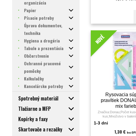
organizácia
Papier
Písacie potreby
Úprava dokumentov,
technika
NOVÉ
Hygiena a drogéria
Tabule a prezentácia
Občerstvenie
Ochranné pracovné
pomôcky
Kalkulačky
Kancelárske potreby
Rysovacia sú
Spotrebný materiál
pravítiek DONA
mix farie
Tlačiarne a MFP
Značka:Donau;Počet kuso
kus;Množstvo v balen
Kopírky a faxy
1-3 dni
Skartovače a rezačky
1,30 €
bez DP