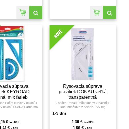
NOVÉ
vacia súprava
Rysovacia súprava
ítiek KEYROAD
pravítiek DONAU veľká
ná, mix farieb
transparentná
ad;Počet kusov v balení:1
Značka:Donau;Počet kusov v balení:1
v balení:1 SADA;Farba:mix
kus;Množstvo v balení:1 SADA;
l:plast;Rozmery:0,30 x 16,50
1-3 dni
x 27,70 cm;
1,15 €
1,30 €
bez DPH
bez DPH
1,41 €
1,60 €
s DPH
s DPH