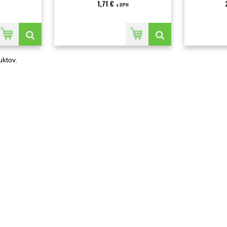
1,71 €
s DPH
ktov.