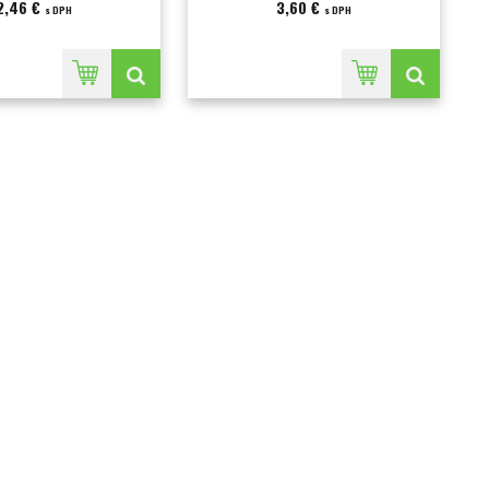
2,46 €
3,60 €
s DPH
s DPH