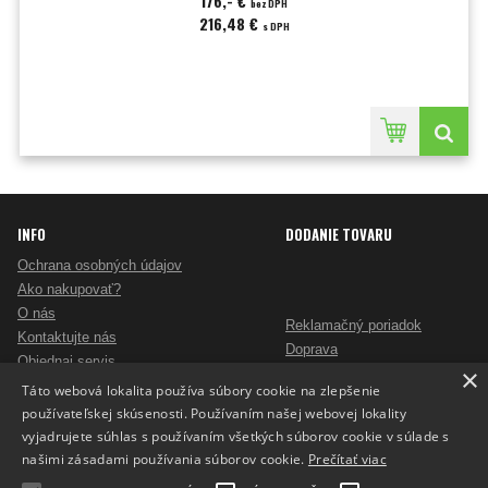
176,- €
bez DPH
216,48 €
s DPH
INFO
DODANIE TOVARU
Ochrana osobných údajov
Ako nakupovať?
O nás
Reklamačný poriadok
Kontaktujte nás
Doprava
Objednaj servis
×
Obchodné podmienky
Pošlite mi ponuku
Táto webová lokalita používa súbory cookie na zlepšenie
Alternatívne riešenie sporov
Ako vybrať skartovač?
používateľskej skúsenosti. Používaním našej webovej lokality
Odstúpenie od zmluvy
Nezáväzný dopyt na reklamné predmety
vyjadrujete súhlas s používaním všetkých súborov cookie v súlade s
Potlač reklamných predmetov
našimi zásadami používania súborov cookie.
Prečítať viac
Cookies