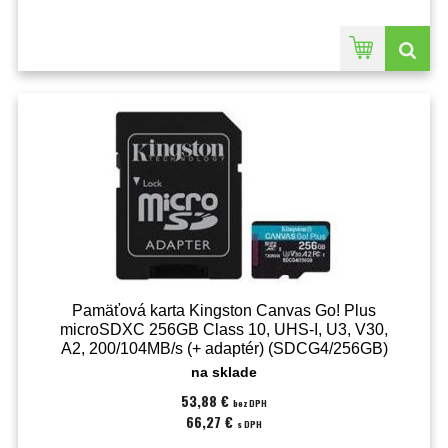
Pamäťová karta Kingston Canvas Go! Plus
microSDXC 256GB Class 10, UHS-I, U3, V30,
A2, 200/104MB/s (+ adaptér) (SDCG4/256GB)
na sklade
53,88 €
bez DPH
66,27 €
s DPH