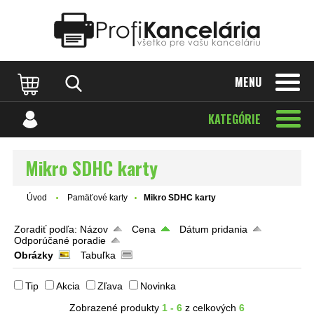
Katalóg internetových stránok
Designed by Rawpixel.com
MENU
KATEGÓRIE
Mikro SDHC karty
Úvod
Pamäťové karty
Mikro SDHC karty
Zoradiť podľa:
Názov
Cena
Dátum pridania
Odporúčané poradie
Obrázky
Tabuľka
Tip
Akcia
Zľava
Novinka
Zobrazené produkty
1 - 6
z celkových
6