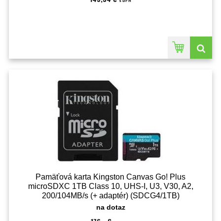
s DPH
Pamäťová karta Kingston Canvas Go! Plus
microSDXC 1TB Class 10, UHS-I, U3, V30, A2,
200/104MB/s (+ adaptér) (SDCG4/1TB)
na dotaz