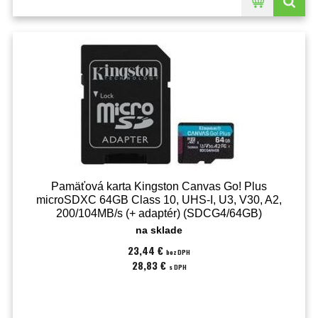
Pamäťová karta Kingston Canvas Go! Plus
microSDXC 64GB Class 10, UHS-I, U3, V30, A2,
200/104MB/s (+ adaptér) (SDCG4/64GB)
na sklade
23,44 €
bez DPH
28,83 €
s DPH