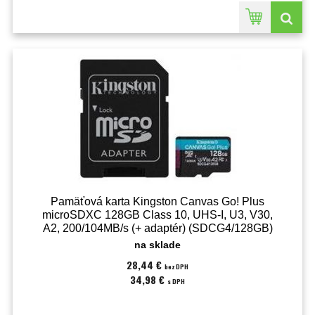
Pamäťová karta Kingston Canvas Go! Plus
microSDXC 128GB Class 10, UHS-I, U3, V30,
A2, 200/104MB/s (+ adaptér) (SDCG4/128GB)
na sklade
28,44 €
bez DPH
34,98 €
s DPH