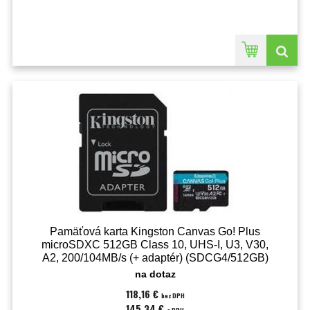
Pamäťová karta Kingston Canvas Go! Plus
microSDXC 512GB Class 10, UHS-I, U3, V30,
A2, 200/104MB/s (+ adaptér) (SDCG4/512GB)
na dotaz
118,16 €
bez DPH
145,34 €