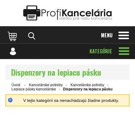
Katalóg internetových stránok
Designed by Rawpixel.com
MENU
KATEGÓRIE
Dispenzory na lepiacu pásku
Úvod
Kancelárske potreby
Kancelárske potreby
Lepiace pásky kancelárske
Dispenzory na lepiacu pásku
V tejto kategórii sa nenachádzajú žiadne produkty.