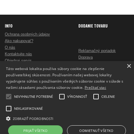
INFO
DODANIE TOVARU
Ochrana osobných údajov
Ako nakupovať?
O nás
Reklamačný poriadok
Kontaktujte nás
Doprava
Objednaj servis
×
Obchodné podmienky
Pošlite mi ponuku
Táto webová lokalita používa súbory cookie na zlepšenie
Alternatívne riešenie sporov
Ako vybrať skartovač?
používateľskej skúsenosti. Používaním našej webovej lokality
Odstúpenie od zmluvy
Nezáväzný dopyt na reklamné predmety
vyjadrujete súhlas s používaním všetkých súborov cookie v súlade s
Potlač reklamných predmetov
našimi zásadami používania súborov cookie.
Prečítať viac
Cookies
NEVYHNUTNE POTREBNÉ
VÝKONNOSŤ
CIELENIE
NEKLASIFIKOVANÉ
ZOBRAZIŤ PODROBNOSTI
Prepnúť zobrazenie na plnú verziu
Copyright 2017 - 2026 © ProfiKancelaria.sk
PRIJAŤ VŠETKO
ODMIETNUŤ VŠETKO