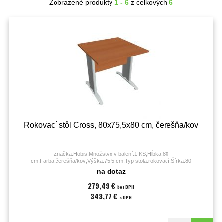
Zobrazené produkty
1 - 6
z celkových
6
Rokovací stôl Cross, 80x75,5x80 cm, čerešňa/kov
Značka:Hobis;Množstvo v balení:1 KS;Hĺbka:80
cm;Farba:čerešňa/kov;Výška:75.5 cm;Typ stola:rokovací;Šírka:80
cm;Záruka:60 mesiacov;
na dotaz
279,49 €
bez DPH
343,77 €
s DPH