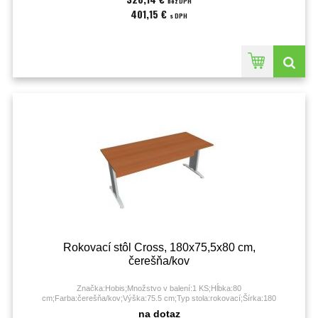
bez DPH
401,15 €
s DPH
Rokovací stôl Cross, 180x75,5x80 cm,
čerešňa/kov
Značka:Hobis;Množstvo v balení:1 KS;Hĺbka:80
cm;Farba:čerešňa/kov;Výška:75.5 cm;Typ stola:rokovací;Šírka:180
cm;Záruka:60 mesiacov;
na dotaz