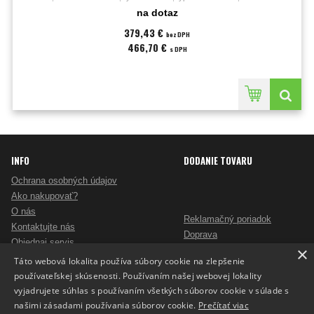
cm;Záruka:60 mesiacov;
na dotaz
379,43 €
bez DPH
466,70 €
s DPH
INFO
DODANIE TOVARU
Ochrana osobných údajov
Ako nakupovať?
O nás
Reklamačný poriadok
Kontaktujte nás
Doprava
Objednaj servis
×
Obchodné podmienky
Pošlite mi ponuku
Táto webová lokalita používa súbory cookie na zlepšenie
Alternatívne riešenie sporov
Ako vybrať skartovač?
používateľskej skúsenosti. Používaním našej webovej lokality
Odstúpenie od zmluvy
Nezáväzný dopyt na reklamné predmety
vyjadrujete súhlas s používaním všetkých súborov cookie v súlade s
Potlač reklamných predmetov
našimi zásadami používania súborov cookie.
Prečítať viac