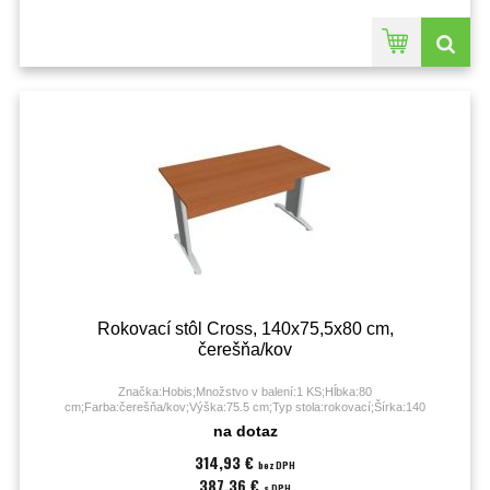
Rokovací stôl Cross, 140x75,5x80 cm,
čerešňa/kov
Značka:Hobis;Množstvo v balení:1 KS;Hĺbka:80
cm;Farba:čerešňa/kov;Výška:75.5 cm;Typ stola:rokovací;Šírka:140
cm;Záruka:60 mesiacov;
na dotaz
314,93 €
bez DPH
387,36 €
s DPH