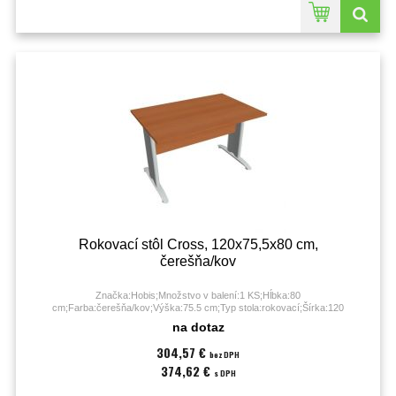
Rokovací stôl Cross, 120x75,5x80 cm,
čerešňa/kov
Značka:Hobis;Množstvo v balení:1 KS;Hĺbka:80
cm;Farba:čerešňa/kov;Výška:75.5 cm;Typ stola:rokovací;Šírka:120
cm;Záruka:60 mesiacov;
na dotaz
304,57 €
bez DPH
374,62 €
s DPH