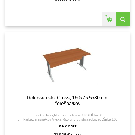
Rokovací stôl Cross, 160x75,5x80 cm,
čerešňa/kov
Značka:Hobis;Množstvo v balení:1 KS;Hĺbka:80
cm;Farba:čerešňa/kov;Výška:75.5 cm;Typ stola:rokovací;Šírka:160
cm;Záruka:60 mesiacov;
na dotaz
326,14 €