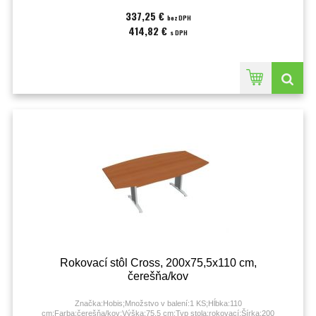
337,25 €
bez DPH
414,82 €
s DPH
Rokovací stôl Cross, 200x75,5x110 cm,
čerešňa/kov
Značka:Hobis;Množstvo v balení:1 KS;Hĺbka:110
cm;Farba:čerešňa/kov;Výška:75.5 cm;Typ stola:rokovací;Šírka:200