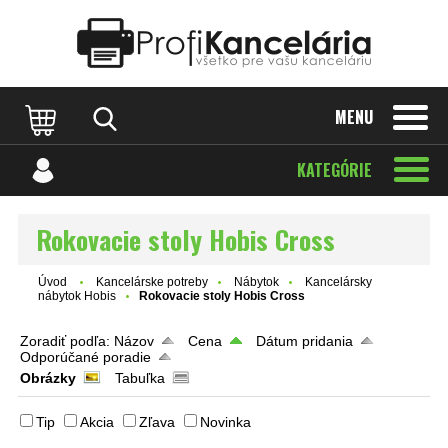
Katalóg internetových stránok
Designed by Rawpixel.com
MENU
KATEGÓRIE
Rokovacie stoly Hobis Cross
Úvod
Kancelárske potreby
Nábytok
Kancelársky
nábytok Hobis
Rokovacie stoly Hobis Cross
Zoradiť podľa:
Názov
Cena
Dátum pridania
Odporúčané poradie
Obrázky
Tabuľka
Tip
Akcia
Zľava
Novinka