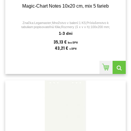
Magic-Chart Notes 10x20 cm, mix 5 farieb
Značka:Legamaster;Množstvo v balení:1 KS;Príslušenstvo k
tabuliam:popisovateľná fólia;Rozmery (š x v x h):100x200 mm;
1-3 dni
35,13 €
bez DPH
43,21 €
s DPH