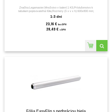
Značka:Legamaster;Množstvo v balení:1 KS;Príslušenstvo k
tabuliam:popisovateľná fólia;Rozmery (š x v x h):600x800 mm;
1-3 dni
23,16 €
bez DPH
28,49 €
s DPH
Fólia EasyFlip s perforáciou biela