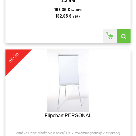
1-3 dni
107,36 €
bez DPH
132,05 €
s DPH
AKCIA
Flipchart PERSONAL
Značka:Dahle;Množstvo v balení:1 KS;Povrch:magnetický v striekanej