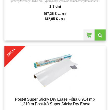
úprave;Rozmery:90x67 cm;Typ:trojnohý;Výsuvné ramená:nie;Hmotnosť:9.8
kilogramu;
1-3 dni
107,36 €
bez DPH
132,05 €
s DPH
AKCIA
Post-it Super Sticky Dry Erase Fólia 0,914 m x
1,219 m Post-it® Super Sticky Dry Erase