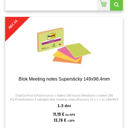
AKCIA
Blok Meeting notes Supersticky 149x98,4mm
Značka:Post-it;Počet kusov v balení:180 kusov;Množstvo v balení:180
KS;Príslušenstvo k tabuliam:blok meeting notes;Rozmery (š x v x h):149x98,4
mm;
1-3 dni
11,19 €
bez DPH
13,76 €
s DPH