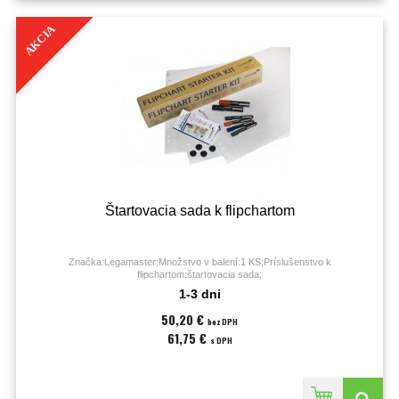
AKCIA
Štartovacia sada k flipchartom
Značka:Legamaster;Množstvo v balení:1 KS;Príslušenstvo k
flipchartom:štartovacia sada;
1-3 dni
50,20 €
bez DPH
61,75 €
s DPH