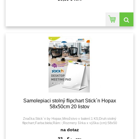
Samolepiaci stolný flipchart Stick`n Hopax
58x50cm 20 listov
Značka:Stick`n by Hopax;Množstvo v balení:1 KS;Druh:stolný
flipchart;Farba:biela;Rám:-;Rozmery šírka x výška (cm):58x50
cm;Typ:samolepiaci;
na dotaz
22,- €