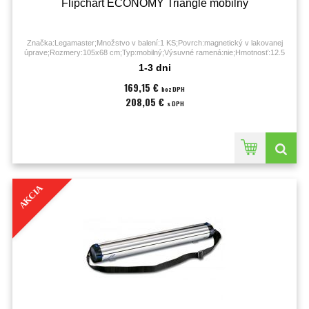
Flipchart ECONOMY Triangle mobilný
Značka:Legamaster;Množstvo v balení:1 KS;Povrch:magnetický v lakovanej
úprave;Rozmery:105x68 cm;Typ:mobilný;Výsuvné ramená:nie;Hmotnosť:12.5
kilogramu;
1-3 dni
169,15 €
bez DPH
208,05 €
s DPH
AKCIA