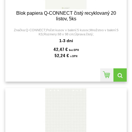
Blok papiera Q-CONNECT čistý recyklovaný 20
listov, 5ks
Značka:Q-CONNECT;Počet kusov v balení:5 kusov;Množstvo v balení:5
KS;Rozmery:68 x 98 cm;Úprava:čistý;
1-3 dni
42,47 €
bez DPH
52,24 €
s DPH