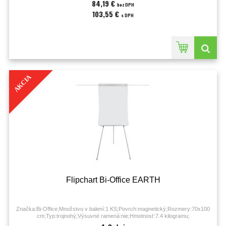
84,19 €
bez DPH
103,55 €
s DPH
AKCIA
Flipchart Bi-Office EARTH
Značka:Bi-Office;Množstvo v balení:1 KS;Povrch:magnetický;Rozmery:70x100
cm;Typ:trojnohý;Výsuvné ramená:nie;Hmotnosť:7.4 kilogramu;