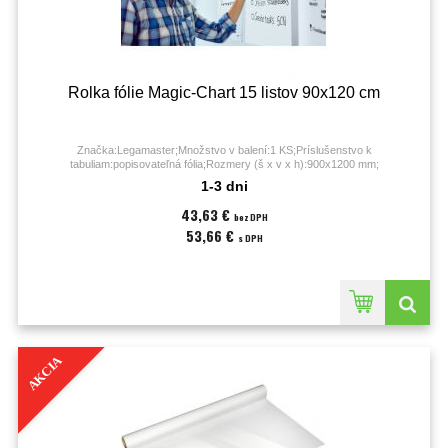
Rolka fólie Magic-Chart 15 listov 90x120 cm
Značka:Legamaster;Množstvo v balení:1 KS;Príslušenstvo k
tabuliam:popisovateľná fólia;Rozmery (š x v x h):900x1200 mm;
1-3 dni
43,63 €
bez DPH
53,66 €
s DPH
AKCIA