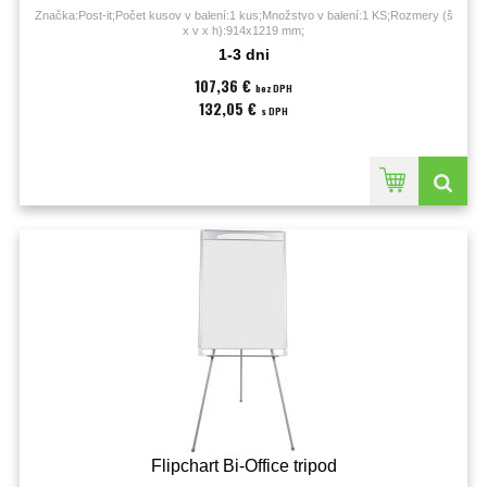
Značka:Post-it;Počet kusov v balení:1 kus;Množstvo v balení:1 KS;Rozmery (š
x v x h):914x1219 mm;
1-3 dni
107,36 €
bez DPH
132,05 €
s DPH
Flipchart Bi-Office tripod