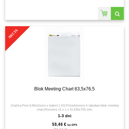
AKCIA
Blok Meeting Chart 63,5x76,5
Značka:Post-it;Množstvo v balení:1 KS;Príslušenstvo k tabuliam:blok meeting
chart;Rozmery (š x v x h):635x765 mm;
1-3 dni
59,46 €
bez DPH