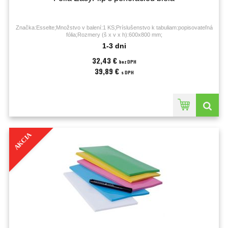
Značka:Esselte;Množstvo v balení:1 KS;Príslušenstvo k tabuliam:popisovateľná
fólia;Rozmery (š x v x h):600x800 mm;
1-3 dni
32,43 €
bez DPH
39,89 €
s DPH
AKCIA