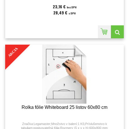
23,16 €
bez DPH
28,49 €
s DPH
AKCIA
Rolka fólie Whiteboard 25 listov 60x80 cm
Značka:Legamaster;Množstvo v balení:1 KS;Príslušenstvo k
tabuliam:popisovateľná fólia;Rozmery (š x v x h):600x800 mm;