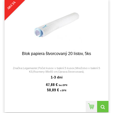
AKCIA
Blok papiera štvorcovaný 20 listov, 5ks
Značka:Legamaster;Počet kusov v balení:5 kusov;Množstvo v balení:5
KS;Rozmery:98x65 cm;Úprava:štvorcovaná;
1-3 dni
47,88 €
bez DPH
58,89 €
s DPH