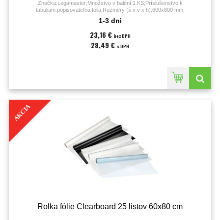
Značka:Legamaster;Množstvo v balení:1 KS;Príslušenstvo k
tabuliam:popisovateľná fólia;Rozmery (š x v x h):600x800 mm;
1-3 dni
23,16 €
bez DPH
28,49 €
s DPH
AKCIA
Rolka fólie Clearboard 25 listov 60x80 cm