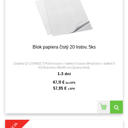
Blok papiera čistý 20 listov, 5ks
Značka:Q-CONNECT;Počet kusov v balení:5 kusov;Množstvo v balení:5
KS;Rozmery:99x68 cm;Úprava:čistá;
1-3 dni
47,11 €
bez DPH
57,95 €
s DPH
AKCIA