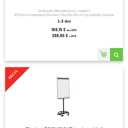
Značka:Bi-Office;Množstvo v balení:1
KS;Povrch:magnetický;Rozmery:70x100x195 cm;Typ:trojnohý;Výsuvné
ramená:áno;Hmotnosť:9.2 kilogramu;
1-3 dni
169,15 €
bez DPH
208,05 €
s DPH
AKCIA