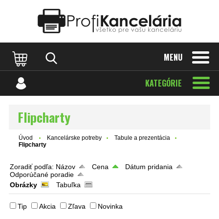
Katalóg internetových stránok
Designed by Rawpixel.com
MENU
KATEGÓRIE
Flipcharty
Úvod
Kancelárske potreby
Tabule a prezentácia
Flipcharty
Zoradiť podľa:
Názov
Cena
Dátum pridania
Odporúčané poradie
Obrázky
Tabuľka
Tip
Akcia
Zľava
Novinka