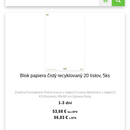
Blok papiera čistý recyklovaný 20 listov, 5ks
Značka:Formatwerk;Počet kusov v balení:5 kusov;Množstvo v balení:5
KS;Rozmery:99x68 cm;Úprava:čistá;
1-3 dni
53,68 €
bez DPH
66,03 €
s DPH