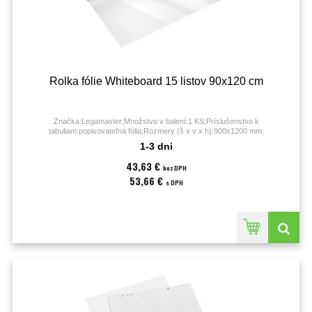
Rolka fólie Whiteboard 15 listov 90x120 cm
Značka:Legamaster;Množstvo v balení:1 KS;Príslušenstvo k
tabuliam:popisovateľná fólia;Rozmery (š x v x h):900x1200 mm;
1-3 dni
43,63 €
bez DPH
53,66 €
s DPH