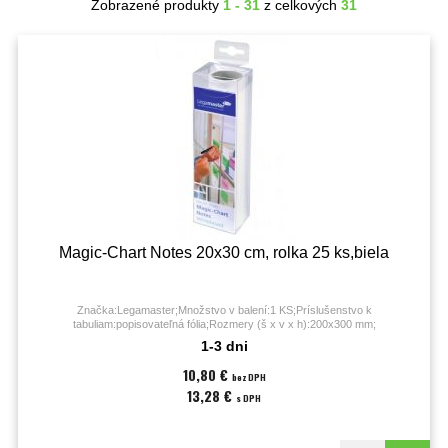
Zobrazené produkty
1 - 31
z celkových
31
Magic-Chart Notes 20x30 cm, rolka 25 ks,biela
Značka:Legamaster;Množstvo v balení:1 KS;Príslušenstvo k
tabuliam:popisovateľná fólia;Rozmery (š x v x h):200x300 mm;
1-3 dni
10,80 €
bez DPH
13,28 €
s DPH