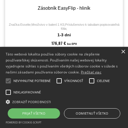
Zásobník EasyFlip - hliník
Značka:Esselte;Množstvo v balení:1 KS;Príslušenstvo k tabuliam:popisovateľná
fólia;
1-3 dni
176,87 €
bez DPH
217,55 €
×
s DPH
Táto webová lokalita používa súbory cookie na zlepšenie
používateľskej skúsenosti. Používaním našej webovej lokality
vyjadrujete súhlas s používaním všetkých súborov cookie v súlade s
našimi zásadami používania súborov cookie.
Prečítať viac
NEVYHNUTNE POTREBNÉ
VÝKONNOSŤ
CIELENIE
AKCIA
NEKLASIFIKOVANÉ
ZOBRAZIŤ PODROBNOSTI
PRIJAŤ VŠETKO
ODMIETNUŤ VŠETKO
POWERED BY COOKIE-SCRIPT