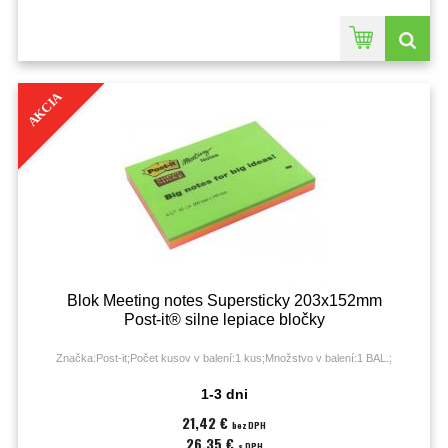
AKCIA
Blok Meeting notes Supersticky 203x152mm
Post-it® silne lepiace bločky
Značka:Post-it;Počet kusov v balení:1 kus;Množstvo v balení:1 BAL.;
1-3 dni
21,42 €
bez DPH
26,35 €
s DPH