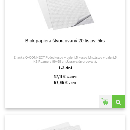
Blok papiera štvorcovaný 20 listov, 5ks
Značka:Q-CONNECT;Počet kusov v balení:5 kusov;Množstvo v balení:5
KS;Rozmery:99x68 cm;Úprava:štvorcovaná;
1-3 dni
47,11 €
bez DPH
57,95 €
s DPH