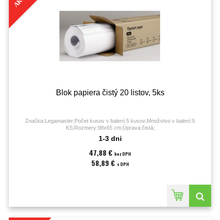
Blok papiera čistý 20 listov, 5ks
Značka:Legamaster;Počet kusov v balení:5 kusov;Množstvo v balení:5
KS;Rozmery:98x65 cm;Úprava:čistá;
1-3 dni
47,88 €
bez DPH
58,89 €
s DPH