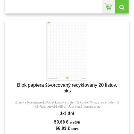
Blok papiera štvorcovaný recyklovaný 20 listov,
5ks
Značka:Formatwerk;Počet kusov v balení:5 kusov;Množstvo v balení:5
KS;Rozmery:99x68 cm;Úprava:štvorcovaná;
1-3 dni
53,68 €
bez DPH
66,03 €
s DPH