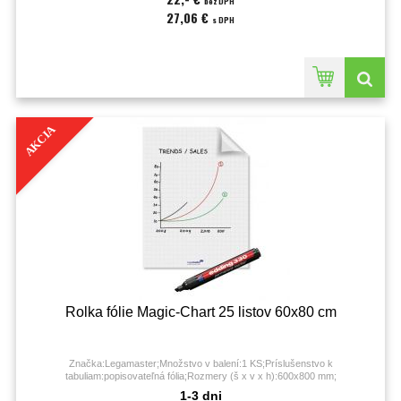
bez DPH
27,06 €
s DPH
AKCIA
Rolka fólie Magic-Chart 25 listov 60x80 cm
Značka:Legamaster;Množstvo v balení:1 KS;Príslušenstvo k
tabuliam:popisovateľná fólia;Rozmery (š x v x h):600x800 mm;
1-3 dni