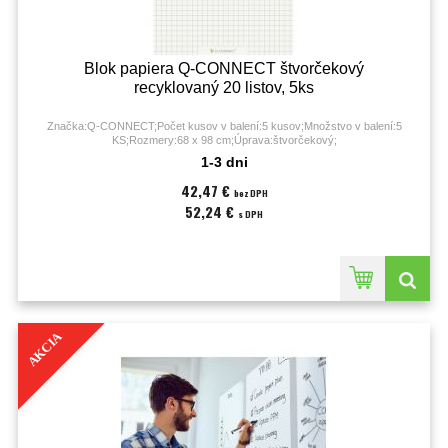
Blok papiera Q-CONNECT štvorčekový
recyklovaný 20 listov, 5ks
Značka:Q-CONNECT;Počet kusov v balení:5 kusov;Množstvo v balení:5
KS;Rozmery:68 x 98 cm;Úprava:štvorčekový;
1-3 dni
42,47 €
bez DPH
52,24 €
s DPH
AKCIA