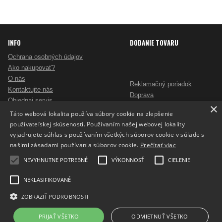
INFO
DODANIE TOVARU
Ochrana osobných údajov
Ako nakupovať?
O nás
Reklamačný poriadok
Kontaktujte nás
Doprava
Objednaj servis
×
Obchodné podmienky
Pošlite mi ponuku
Táto webová lokalita používa súbory cookie na zlepšenie
Alternatívne riešenie sporov
Ako vybrať skartovač?
používateľskej skúsenosti. Používaním našej webovej lokality
Odstúpenie od zmluvy
Nezáväzný dopyt na reklamné predmety
vyjadrujete súhlas s používaním všetkých súborov cookie v súlade s
Potlač reklamných predmetov
našimi zásadami používania súborov cookie.
Prečítať viac
Cookies
NEVYHNUTNE POTREBNÉ
VÝKONNOSŤ
CIELENIE
NEKLASIFIKOVANÉ
ZOBRAZIŤ PODROBNOSTI
Prepnúť zobrazenie na plnú verziu
Copyright 2017 - 2026 © ProfiKancelaria.sk
PRIJAŤ VŠETKO
ODMIETNUŤ VŠETKO