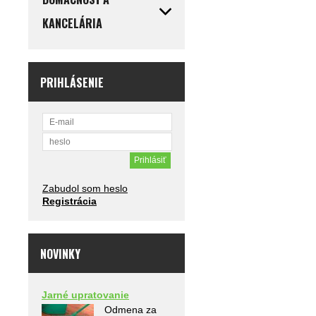
KANCELÁRIA
PRIHLÁSENIE
Zabudol som heslo
Registrácia
NOVINKY
Jarné upratovanie
Odmena za