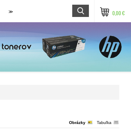
≫
0,00 €
Obrázky
Tabuľka