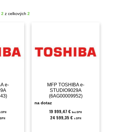
- 2
z celkových
2
A e-
MFP TOSHIBA e-
29A
STUDIO9029A
43)
(6AG00009952)
na dotaz
19 999,47 €
z DPH
bez DPH
24 599,35 €
 DPH
s DPH