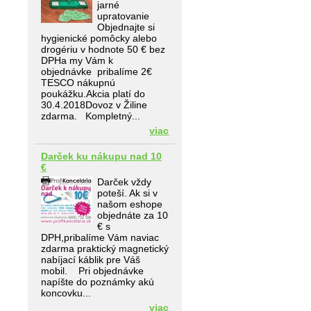
jarné
upratovanie
Objednajte si
hygienické pomôcky alebo
drogériu v hodnote 50 € bez
DPHa my Vám k
objednávke pribalíme 2€
TESCO nákupnú
poukážku.Akcia platí do
30.4.2018Dovoz v Žiline
zdarma. Kompletný...
viac
Darček ku nákupu nad 10
€
Darček vždy
poteší. Ak si v
našom eshope
objednáte za 10
€ s
DPH,pribalíme Vám naviac
zdarma praktický magnetický
nabíjací káblik pre Váš
mobil. Pri objednávke
napíšte do poznámky akú
koncovku...
viac