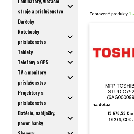
Laminátory, viazacie
stroje a príslušenstvo
Zobrazené produkty
1 
Darčeky
Notebooky
príslušenstvo
Tablety
Telefóny a GPS
TV a monitory
príslušenstvo
MFP TOSHIB
Projektory a
STUDIO75
(6AG000099
príslušenstvo
na dotaz
Batérie, nabíjačky,
15 670,59 €
be
19 274,83 €
s
power banky
Skenery