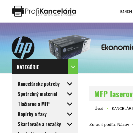
KANCEL
Katalóg internetových stránok
Designed by Rawpixel.com
KATEGÓRIE
Kancelárske potreby
MFP lasero
Spotrebný materiál
Tlačiarne a MFP
Úvod
KANCELÁRS
Kopírky a faxy
Skartovače a rezačky
Zoradiť podľa:
Názov