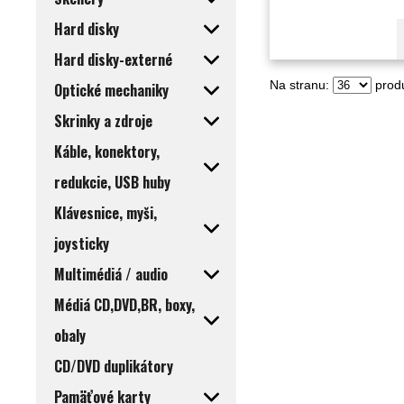
Hard disky
Hard disky-externé
Na stranu:
produ
Optické mechaniky
Skrinky a zdroje
Káble, konektory,
redukcie, USB huby
Klávesnice, myši,
joysticky
Multimédiá / audio
Médiá CD,DVD,BR, boxy,
obaly
CD/DVD duplikátory
Pamäťové karty