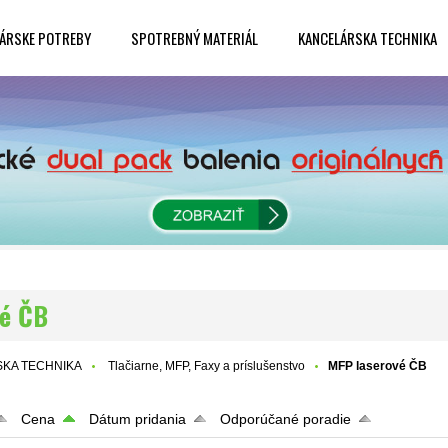
ÁRSKE POTREBY
SPOTREBNÝ MATERIÁL
KANCELÁRSKA TECHNIKA
vé ČB
KA TECHNIKA
Tlačiarne, MFP, Faxy a príslušenstvo
MFP laserové ČB
Cena
Dátum pridania
Odporúčané poradie