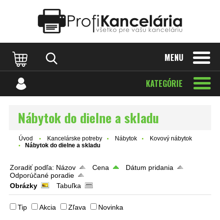
Katalóg internetových stránok
Designed by Rawpixel.com
MENU
KATEGÓRIE
Nábytok do dielne a skladu
Úvod
Kancelárske potreby
Nábytok
Kovový nábytok
Nábytok do dielne a skladu
Zoradiť podľa:
Názov
Cena
Dátum pridania
Odporúčané poradie
Obrázky
Tabuľka
Tip
Akcia
Zľava
Novinka