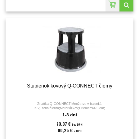
Stupienok kovový Q-CONNECT čierny
Značka:Q-CONNECT;Množstvo v balení:1
KS;Farba:čierna;Materiál:kov;Priemer:44.5 cm;
1-3 dni
73,37 €
bez DPH
90,25 €
s DPH