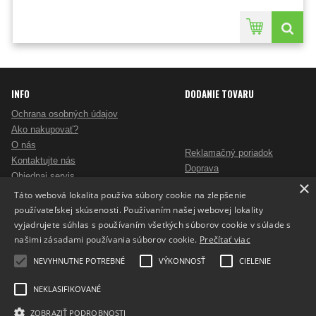
INFO
DODANIE TOVARU
Ochrana osobných údajov
Ako nakupovať?
O nás
Reklamačný poriadok
Kontaktujte nás
Doprava
Objednaj servis
×
Obchodné podmienky
Pošlite mi ponuku
Táto webová lokalita používa súbory cookie na zlepšenie
Alternatívne riešenie sporov
Ako vybrať skartovač?
používateľskej skúsenosti. Používaním našej webovej lokality
Odstúpenie od zmluvy
Nezáväzný dopyt na reklamné predmety
vyjadrujete súhlas s používaním všetkých súborov cookie v súlade s
Potlač reklamných predmetov
našimi zásadami používania súborov cookie.
Prečítať viac
Cookies
NEVYHNUTNE POTREBNÉ
VÝKONNOSŤ
CIELENIE
NEKLASIFIKOVANÉ
ZOBRAZIŤ PODROBNOSTI