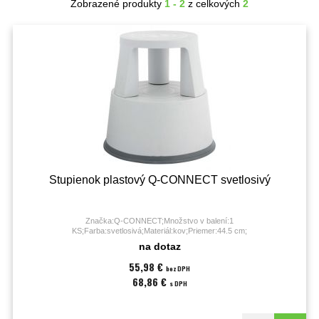
Zobrazené produkty
1 - 2
z celkových
2
Stupienok plastový Q-CONNECT svetlosivý
Značka:Q-CONNECT;Množstvo v balení:1
KS;Farba:svetlosivá;Materiál:kov;Priemer:44.5 cm;
na dotaz
55,98 €
bez DPH
68,86 €
s DPH