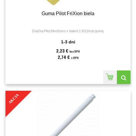
Guma Pilot FriXion biela
Značka:Pilot;Množstvo v balení:1 KS;Druh:guma;
1-3 dni
2,23 €
bez DPH
2,74 €
s DPH
AKCIA