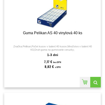
Guma Pelikan AS 40 vinylová 40 ks
Značka:Pelikan;Počet kusov v balení:40 kusov;Množstvo v balení:40
KS;Druh:guma na gumovanie ceruzky;
1-3 dni
7,17 €
bez DPH
8,82 €
s DPH