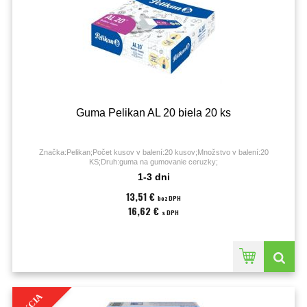
Guma Pelikan AL 20 biela 20 ks
Značka:Pelikan;Počet kusov v balení:20 kusov;Množstvo v balení:20
KS;Druh:guma na gumovanie ceruzky;
1-3 dni
13,51 €
bez DPH
16,62 €
s DPH
AKCIA