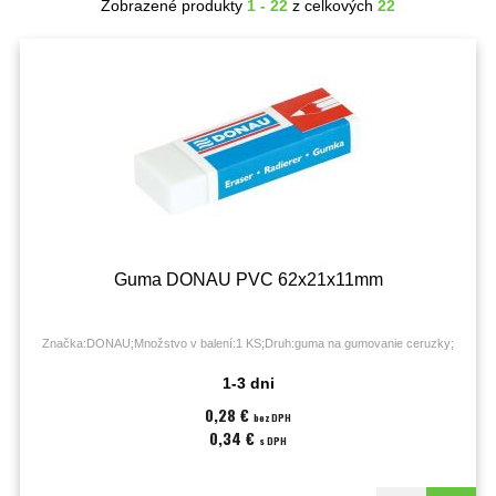
Zobrazené produkty
1 - 22
z celkových
22
Guma DONAU PVC 62x21x11mm
Značka:DONAU;Množstvo v balení:1 KS;Druh:guma na gumovanie ceruzky;
1-3 dni
0,28 €
bez DPH
0,34 €
s DPH