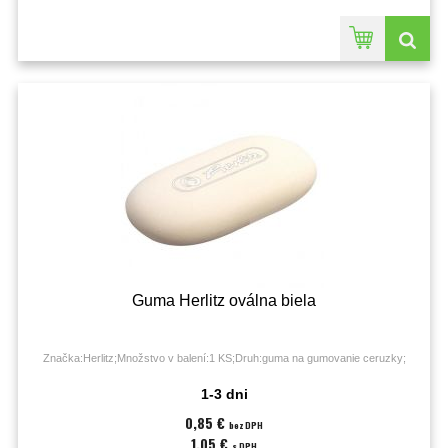
Guma Herlitz oválna biela
Značka:Herlitz;Množstvo v balení:1 KS;Druh:guma na gumovanie ceruzky;
1-3 dni
0,85 €
bez DPH
1,05 €
s DPH