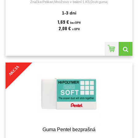
Značka:Pelikan;Množstvo v balení:1 KS;Druh:guma;
1-3 dni
1,69 €
bez DPH
2,08 €
s DPH
AKCIA
Guma Pentel bezprašná