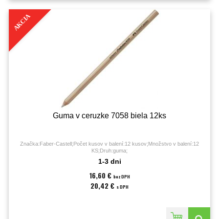
AKCIA
Guma v ceruzke 7058 biela 12ks
Značka:Faber-Castell;Počet kusov v balení:12 kusov;Množstvo v balení:12
KS;Druh:guma;
1-3 dni
16,60 €
bez DPH
20,42 €
s DPH