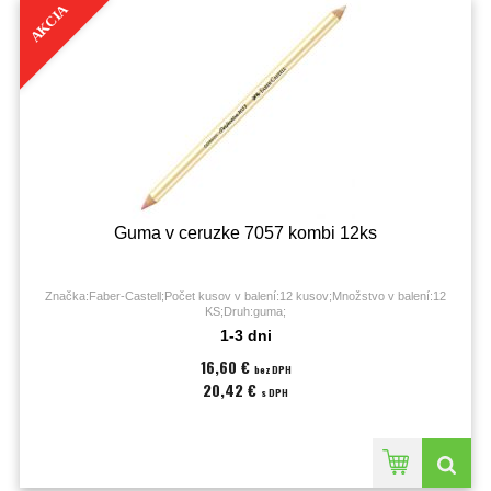
AKCIA
Guma v ceruzke 7057 kombi 12ks
Značka:Faber-Castell;Počet kusov v balení:12 kusov;Množstvo v balení:12
KS;Druh:guma;
1-3 dni
16,60 €
bez DPH
20,42 €
s DPH