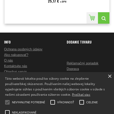
25,17 €
s DPH
INFO
DODANIE TOVARU
Ochrana osobných údajov
Ako nakupovať?
O nás
Reklamačný poriadok
Kontaktujte nás
Doprava
Objednaj servis
×
Obchodné podmienky
Pošlite mi ponuku
Táto webová lokalita používa súbory cookie na zlepšenie
Alternatívne riešenie sporov
Ako vybrať skartovač?
používateľskej skúsenosti. Používaním našej webovej lokality
Odstúpenie od zmluvy
Nezáväzný dopyt na reklamné predmety
vyjadrujete súhlas s používaním všetkých súborov cookie v súlade s
Potlač reklamných predmetov
našimi zásadami používania súborov cookie.
Prečítať viac
Cookies
NEVYHNUTNE POTREBNÉ
VÝKONNOSŤ
CIELENIE
NEKLASIFIKOVANÉ