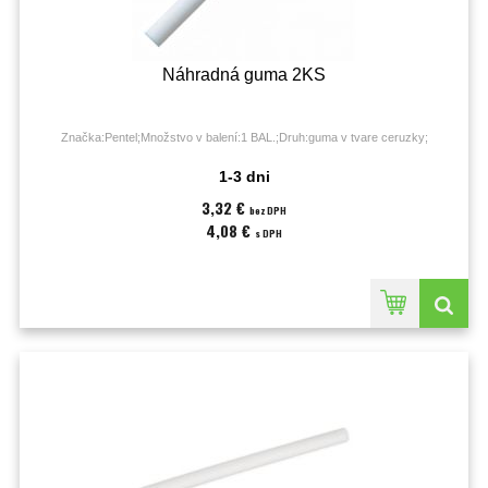
Náhradná guma 2KS
Značka:Pentel;Množstvo v balení:1 BAL.;Druh:guma v tvare ceruzky;
1-3 dni
3,32 €
bez DPH
4,08 €
s DPH