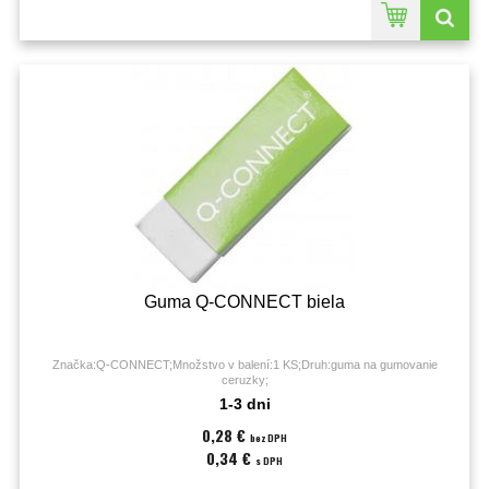
Guma Q-CONNECT biela
Značka:Q-CONNECT;Množstvo v balení:1 KS;Druh:guma na gumovanie
ceruzky;
1-3 dni
0,28 €
bez DPH
0,34 €
s DPH