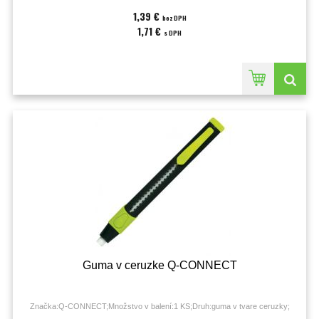
1,39 €
bez DPH
1,71 €
s DPH
Guma v ceruzke Q-CONNECT
Značka:Q-CONNECT;Množstvo v balení:1 KS;Druh:guma v tvare ceruzky;