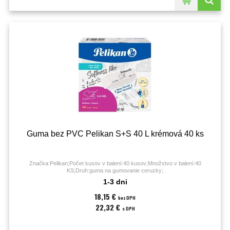
Guma bez PVC Pelikan S+S 40 L krémová 40 ks
Značka:Pelikan;Počet kusov v balení:40 kusov;Množstvo v balení:40
KS;Druh:guma na gumovanie ceruzky;
1-3 dni
18,15 €
bez DPH
22,32 €
s DPH