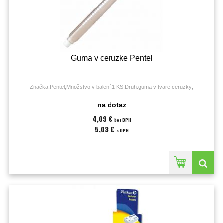
Guma v ceruzke Pentel
Značka:Pentel;Množstvo v balení:1 KS;Druh:guma v tvare ceruzky;
na dotaz
4,09 €
bez DPH
5,03 €
s DPH