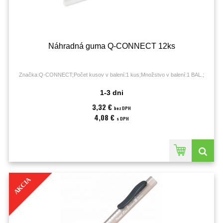
Náhradná guma Q-CONNECT 12ks
Značka:Q-CONNECT;Počet kusov v balení:1 kus;Množstvo v balení:1 BAL.;
1-3 dni
3,32 €
bez DPH
4,08 €
s DPH
AKCIA