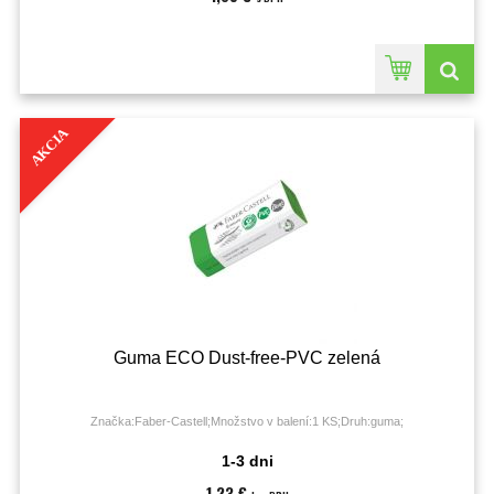
AKCIA
Guma ECO Dust-free-PVC zelená
Značka:Faber-Castell;Množstvo v balení:1 KS;Druh:guma;
1-3 dni
1,23 €