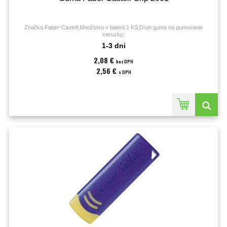
Značka:Faber-Castell;Množstvo v balení:1 KS;Druh:guma na gumovanie
ceruzky;
1-3 dni
2,08 €
bez DPH
2,56 €
s DPH