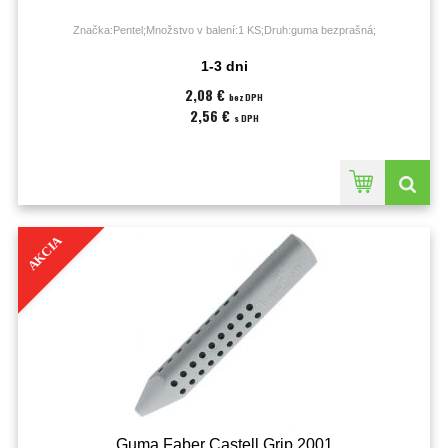
Značka:Pentel;Množstvo v balení:1 KS;Druh:guma bezprašná;
1-3 dni
2,08 €
bez DPH
2,56 €
s DPH
AKCIA
Guma Faber Castell Grip 2001