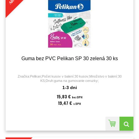
Guma bez PVC Pelikan SP 30 zelená 30 ks
Značka:Pelikan;Počet kusov v balení:30 kusov;Množstvo v balení:30
KS;Druh:guma na gumovanie ceruzky;
1-3 dni
15,83 €
bez DPH
19,47 €
s DPH