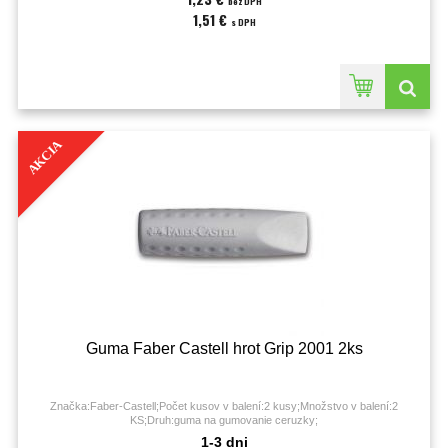
bez DPH
1,51 €
s DPH
AKCIA
Guma Faber Castell hrot Grip 2001 2ks
Značka:Faber-Castell;Počet kusov v balení:2 kusy;Množstvo v balení:2
KS;Druh:guma na gumovanie ceruzky;
1-3 dni