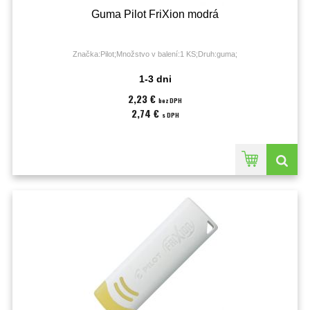
Guma Pilot FriXion modrá
Značka:Pilot;Množstvo v balení:1 KS;Druh:guma;
1-3 dni
2,23 €
bez DPH
2,74 €
s DPH