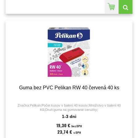
Guma bez PVC Pelikan RW 40 červená 40 ks
Značka:Pelikan;Počet kusov v balení:40 kusov;Množstvo v balení:40
KS;Druh:guma na gumovanie ceruzky;
1-3 dni
19,30 €
bez DPH
23,74 €
s DPH