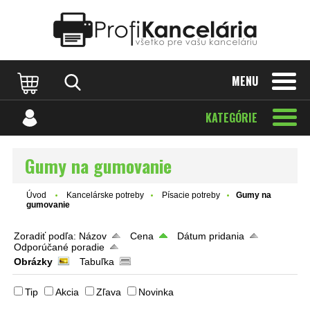
Katalóg internetových stránok
Designed by Rawpixel.com
MENU
KATEGÓRIE
Gumy na gumovanie
Úvod
Kancelárske potreby
Písacie potreby
Gumy na
gumovanie
Zoradiť podľa:
Názov
Cena
Dátum pridania
Odporúčané poradie
Obrázky
Tabuľka
Tip
Akcia
Zľava
Novinka