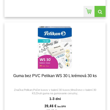
Guma bez PVC Pelikan WS 30 L krémová 30 ks
Značka:Pelikan;Počet kusov v balení:30 kusov;Množstvo v balení:30
KS;Druh:guma na gumovanie ceruzky;
1-3 dni
20,46 €
bez DPH