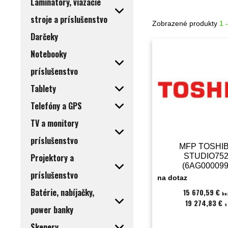
Laminátory, viazacie
stroje a príslušenstvo
Zobrazené produkty
1 
Darčeky
Notebooky
príslušenstvo
Tablety
Telefóny a GPS
TV a monitory
príslušenstvo
MFP TOSHIB
Projektory a
STUDIO75
(6AG000099
príslušenstvo
na dotaz
Batérie, nabíjačky,
15 670,59 €
be
19 274,83 €
s
power banky
Skenery