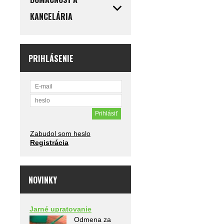
KANCELÁRIA
PRIHLÁSENIE
Zabudol som heslo
Registrácia
NOVINKY
Jarné upratovanie
Odmena za