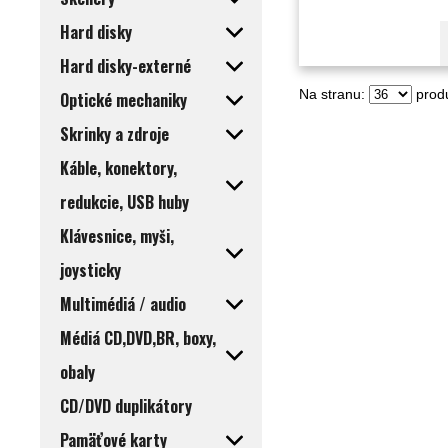
Hard disky
Hard disky-externé
Na stranu:
produ
Optické mechaniky
Skrinky a zdroje
Káble, konektory,
redukcie, USB huby
Klávesnice, myši,
joysticky
Multimédiá / audio
Médiá CD,DVD,BR, boxy,
obaly
CD/DVD duplikátory
Pamäťové karty