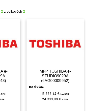
- 2
z celkových
2
A e-
MFP TOSHIBA e-
29A
STUDIO9029A
43)
(6AG00009952)
na dotaz
19 999,47 €
z DPH
bez DPH
24 599,35 €
 DPH
s DPH