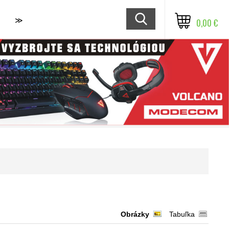
≫
0,00 €
Obrázky
Tabuľka