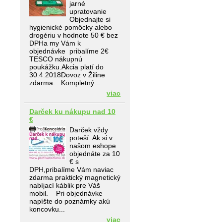
jarné
upratovanie
Objednajte si
hygienické pomôcky alebo
drogériu v hodnote 50 € bez
DPHa my Vám k
objednávke pribalíme 2€
TESCO nákupnú
poukážku.Akcia platí do
30.4.2018Dovoz v Žiline
zdarma. Kompletný...
viac
Darček ku nákupu nad 10
€
Darček vždy
poteší. Ak si v
našom eshope
objednáte za 10
€ s
DPH,pribalíme Vám naviac
zdarma praktický magnetický
nabíjací káblik pre Váš
mobil. Pri objednávke
napíšte do poznámky akú
koncovku...
viac