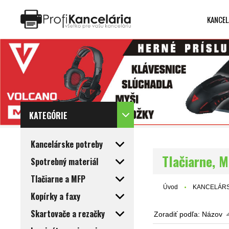
KANCEL
Katalóg internetových stránok
Designed by Rawpixel.com
KATEGÓRIE
Kancelárske potreby
Tlačiarne, M
Spotrebný materiál
Tlačiarne a MFP
Úvod
KANCELÁRS
Kopírky a faxy
Skartovače a rezačky
Zoradiť podľa:
Názov