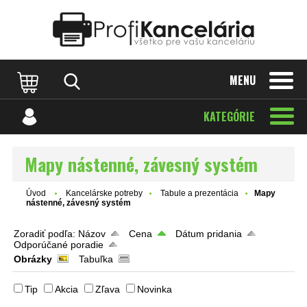
Katalóg internetových stránok
Designed by Rawpixel.com
MENU
KATEGÓRIE
Mapy nástenné, závesný systém
Úvod
Kancelárske potreby
Tabule a prezentácia
Mapy
nástenné, závesný systém
Zoradiť podľa:
Názov
Cena
Dátum pridania
Odporúčané poradie
Obrázky
Tabuľka
Tip
Akcia
Zľava
Novinka