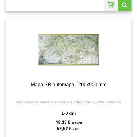
Mapa SR automapa 1200x900 mm
Značka:Lakros;Množstvo v balení:1 KS;Nástenná mapa:SR automapa;
1-3 dni
48,39 €
bez DPH
59,52 €
s DPH