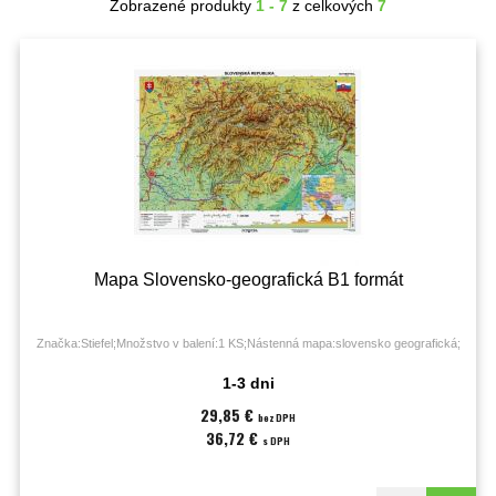
Zobrazené produkty
1 - 7
z celkových
7
Mapa Slovensko-geografická B1 formát
Značka:Stiefel;Množstvo v balení:1 KS;Nástenná mapa:slovensko geografická;
1-3 dni
29,85 €
bez DPH
36,72 €
s DPH