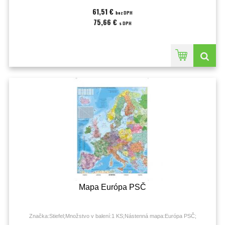
61,51 €
bez DPH
75,66 €
s DPH
Mapa Európa PSČ
Značka:Stiefel;Množstvo v balení:1 KS;Nástenná mapa:Európa PSČ;