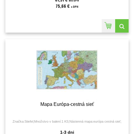
bez DPH
75,66 €
s DPH
Mapa Európa-cestná sieť
Značka:Stiefel;Množstvo v balení:1 KS;Nástenná mapa:európa cestná sieť;
1-3 dni