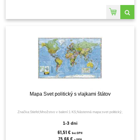
Mapa Svet politický s vlajkami štátov
Značka:Stiefel;Množstvo v balení:1 KS;Nástenná mapa:svet politický;
1-3 dni
61,51 €
bez DPH
75,66 €
s DPH