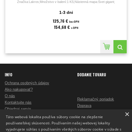
Značka:Lakros;Množstvo v balení:1 KS;Nástenná mapa:Svet gigant;
1-3 dni
125,76 €
bez DPH
154,68 €
s DPH
INFO
DODANIE TOVARU
Ochrana osobných údajov
Ako nakupovať?
O nás
Reklamačný poriadok
Kontaktujte nás
Doprava
Objednaj servis
×
Obchodné podmienky
Pošlite mi ponuku
Táto webová lokalita používa súbory cookie na zlepšenie
Alternatívne riešenie sporov
Ako vybrať skartovač?
používateľskej skúsenosti. Používaním našej webovej lokality
Odstúpenie od zmluvy
Nezáväzný dopyt na reklamné predmety
vyjadrujete súhlas s používaním všetkých súborov cookie v súlade s