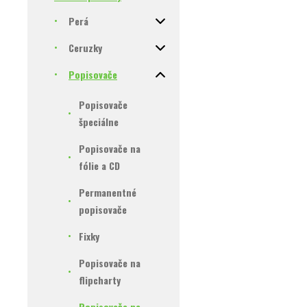
Perá
Ceruzky
Popisovače
Popisovače
špeciálne
Popisovače na
fólie a CD
Permanentné
popisovače
Fixky
Popisovače na
flipcharty
Popisovače na