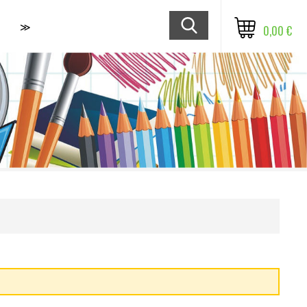
≫
0,00 €