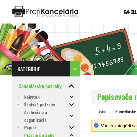
KANCEL
Katalóg internetových stránok
Designed by Rawpixel.com
KATEGÓRIE
Kancelárske potreby
Popisovače n
Nábytok
Školské potreby
Archivácia a
Úvod
Kancelárske 
organizácia
V tejto kategórii 
Papier
Písacie potreby