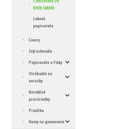
biele tabule
Lakové
popisovače
Linery
Zvýrazňovače
Popisovače a Fixky
Strúhadlá na
ceruzky
Korekčné
prostriedky
Pravítka
Gumy na gumovanie