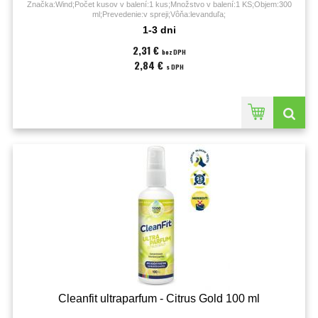
Značka:Wind;Počet kusov v balení:1 kus;Množstvo v balení:1 KS;Objem:300
ml;Prevedenie:v spreji;Vôňa:levanduľa;
1-3 dni
2,31 €
bez DPH
2,84 €
s DPH
Cleanfit ultraparfum - Citrus Gold 100 ml