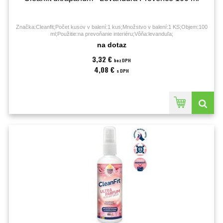
Značka:Cleanfit;Počet kusov v balení:1 kus;Množstvo v balení:1 KS;Objem:100
ml;Použitie:na prevoňanie interiéru;Vôňa:levanduľa;
na dotaz
3,32 €
bez DPH
4,08 €
s DPH