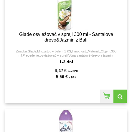
Glade osviežovač v spreji 300 ml - Santalové
drevo&Jazmín z Bali
Značka:Glade;Množstvo v balení:1 KS;Hmotnosť:;Materiál:;Objem:300
ml;Prevedenie:osviežovač v spreji;Vôňa:santalové drevo a jasmín;
1-3 dni
4,47 €
bez DPH
5,50 €
s DPH