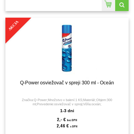
AKCIA
Q-Power osviežovač v spreji 300 ml - Oceán
Značka:Q-Power;Množstvo v balení:1 KS;Materiál:;Objem:300
ml;Prevedenie:osviežovač v spreji;Vôňa:oceán;
1-3 dni
2,- €
bez DPH
2,46 €
s DPH