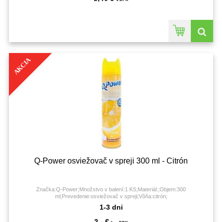
AKCIA
Q-Power osviežovač v spreji 300 ml - Citrón
Značka:Q-Power;Množstvo v balení:1 KS;Materiál:;Objem:300
ml;Prevedenie:osviežovač v spreji;Vôňa:citrón;
1-3 dni
2,- €