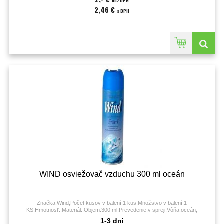
bez DPH
2,46 €
s DPH
WIND osviežovač vzduchu 300 ml oceán
Značka:Wind;Počet kusov v balení:1 kus;Množstvo v balení:1
KS;Hmotnosť:;Materiál:;Objem:300 ml;Prevedenie:v spreji;Vôňa:oceán;
1-3 dni