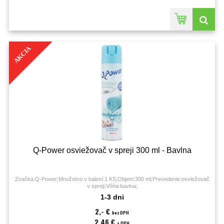
AKCIA
Q-Power osviežovač v spreji 300 ml - Bavlna
Značka:Q-Power;Množstvo v balení:1 KS;Objem:300 ml;Prevedenie:osviežovač
v spreji;Vôňa:bavlna;
1-3 dni
2,- €
bez DPH
2,46 €
s DPH