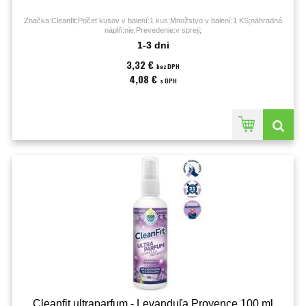
Značka:Cleanfit;Počet kusov v balení:1 kus;Množstvo v balení:1 KS;náhradná
náplň:nie;Prevedenie:v spreji;
1-3 dni
3,32 €
bez DPH
4,08 €
s DPH
Cleanfit ultraparfum - Levanduľa Provence 100 ml