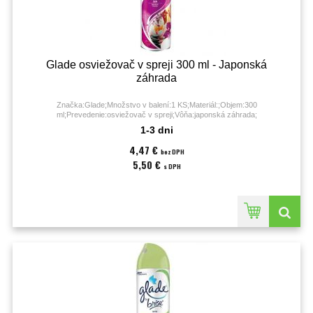
Glade osviežovač v spreji 300 ml - Japonská
záhrada
Značka:Glade;Množstvo v balení:1 KS;Materiál:;Objem:300
ml;Prevedenie:osviežovač v spreji;Vôňa:japonská záhrada;
1-3 dni
4,47 €
bez DPH
5,50 €
s DPH