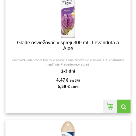
Glade osviežovač v spreji 300 ml - Levanduľa a
Aloe
Značka:Glade;Počet kusov v balení:1 kus;Množstvo v balení:1 KS;náhradná
náplň:nie;Prevedenie:v spreji;
1-3 dni
4,47 €
bez DPH
5,50 €
s DPH