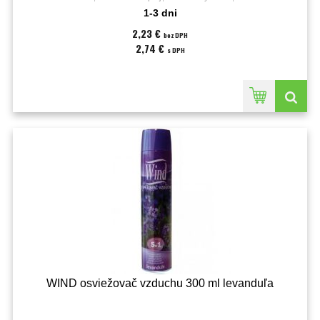
1-3 dni
2,23 €
bez DPH
2,74 €
s DPH
WIND osviežovač vzduchu 300 ml levanduľa