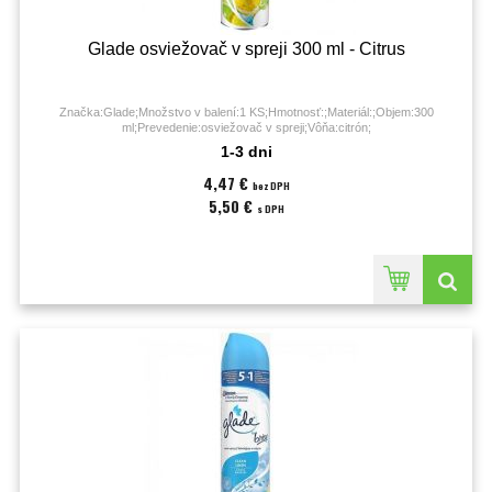
Glade osviežovač v spreji 300 ml - Citrus
Značka:Glade;Množstvo v balení:1 KS;Hmotnosť:;Materiál:;Objem:300
ml;Prevedenie:osviežovač v spreji;Vôňa:citrón;
1-3 dni
4,47 €
bez DPH
5,50 €
s DPH