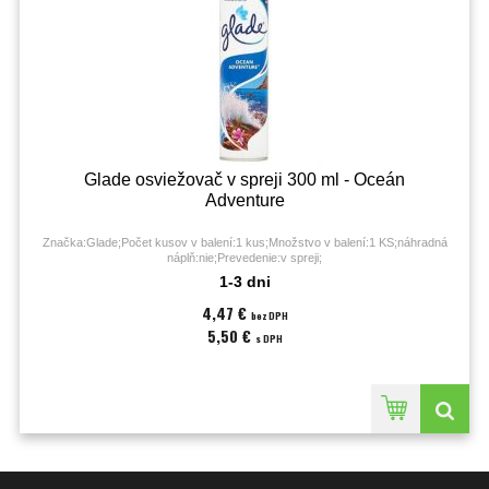
Glade osviežovač v spreji 300 ml - Oceán
Adventure
Značka:Glade;Počet kusov v balení:1 kus;Množstvo v balení:1 KS;náhradná
náplň:nie;Prevedenie:v spreji;
1-3 dni
4,47 €
bez DPH
5,50 €
s DPH