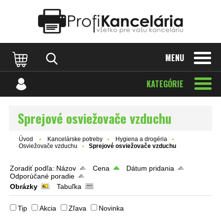
Katalóg internetových stránok
Designed by Rawpixel.com
MENU
KATEGÓRIE
Sprejové osviežovače vzduchu
Úvod
Kancelárske potreby
Hygiena a drogéria
Osviežovače vzduchu
Sprejové osviežovače vzduchu
Zoradiť podľa:
Názov
Cena
Dátum pridania
Odporúčané poradie
Obrázky
Tabuľka
Tip
Akcia
Zľava
Novinka