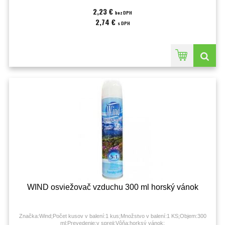
2,23 €
bez DPH
2,74 €
s DPH
WIND osviežovač vzduchu 300 ml horský vánok
Značka:Wind;Počet kusov v balení:1 kus;Množstvo v balení:1 KS;Objem:300
ml;Prevedenie:v spreji;Vôňa:horksý vánok;