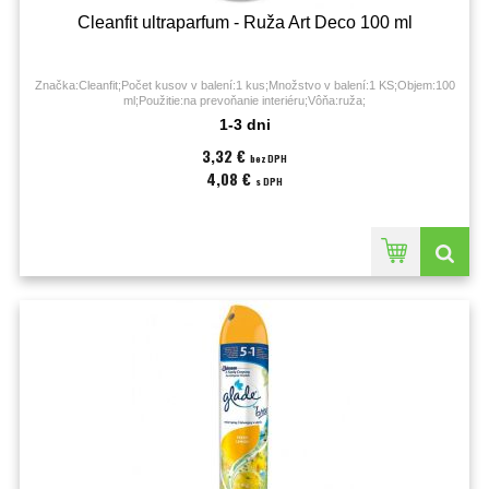
Cleanfit ultraparfum - Ruža Art Deco 100 ml
Značka:Cleanfit;Počet kusov v balení:1 kus;Množstvo v balení:1 KS;Objem:100
ml;Použitie:na prevoňanie interiéru;Vôňa:ruža;
1-3 dni
3,32 €
bez DPH
4,08 €
s DPH