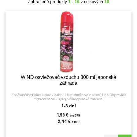
Zobrazené produkty
1 - 16
z celkových
16
WIND osviežovač vzduchu 300 ml japonská
záhrada
Značka:Wind;Počet kusov v balení:1 kus;Množstvo v balení:1 KS;Objem:300
ml;Prevedenie:v spreji;Vôňa:japonská záhrada;
1-3 dni
1,98 €
bez DPH
2,44 €
s DPH