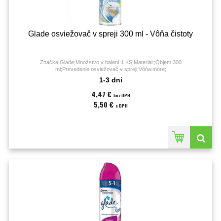
Glade osviežovač v spreji 300 ml - Vôňa čistoty
Značka:Glade;Množstvo v balení:1 KS;Materiál:;Objem:300
ml;Prevedenie:osviežovač v spreji;Vôňa:more;
1-3 dni
4,47 €
bez DPH
5,50 €
s DPH