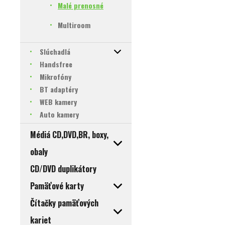
Malé prenosné
Multiroom
Slúchadlá
Handsfree
Mikrofóny
BT adaptéry
WEB kamery
Auto kamery
Médiá CD,DVD,BR, boxy,
obaly
CD/DVD duplikátory
Pamäťové karty
Čítačky pamäťových
kariet