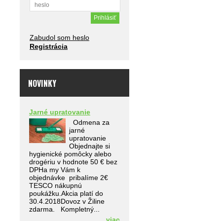
Zabudol som heslo
Registrácia
NOVINKY
Jarné upratovanie
Odmena za
jarné
upratovanie
Objednajte si
hygienické pomôcky alebo
drogériu v hodnote 50 € bez
DPHa my Vám k
objednávke pribalíme 2€
TESCO nákupnú
poukážku.Akcia platí do
30.4.2018Dovoz v Žiline
zdarma. Kompletný...
viac