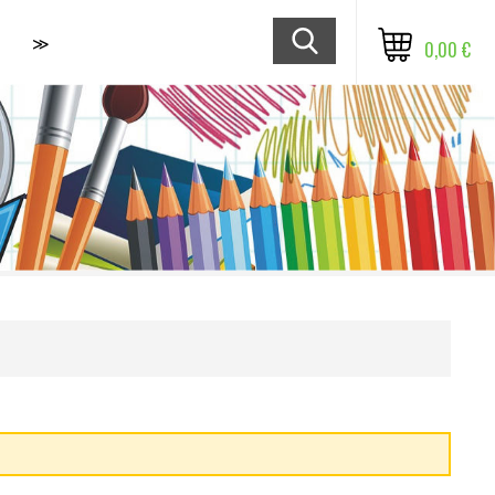
≫
0,00 €