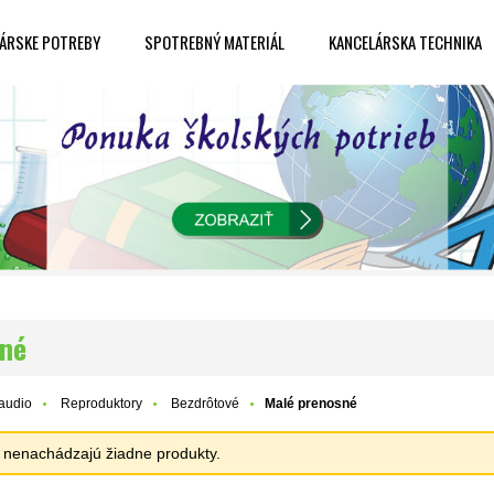
ÁRSKE POTREBY
SPOTREBNÝ MATERIÁL
KANCELÁRSKA TECHNIKA
sné
 audio
Reproduktory
Bezdrôtové
Malé prenosné
sa nenachádzajú žiadne produkty.