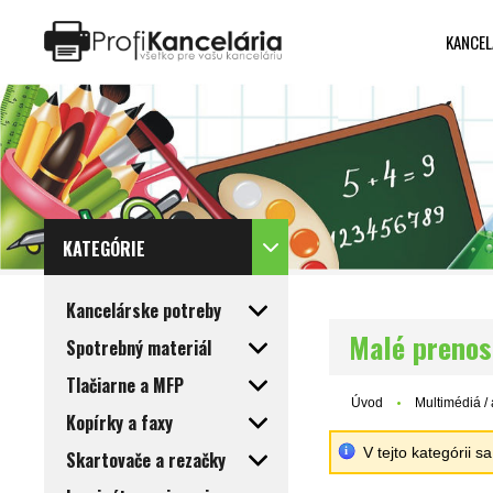
KANCEL
Katalóg internetových stránok
Designed by Rawpixel.com
KATEGÓRIE
Kancelárske potreby
Malé preno
Spotrebný materiál
Tlačiarne a MFP
Úvod
Multimédiá /
Kopírky a faxy
V tejto kategórii 
Skartovače a rezačky