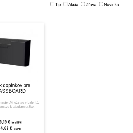
Tip
Akcia
Zľava
Novinka
k doplnkov pre
ASSBOARD
aster;Množstvo v balení:1
enstvo k tabuliam:držiak
ov pre Glassboard;
8,19 €
bez DPH
34,67 €
s DPH