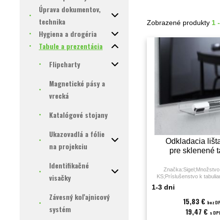
Úprava dokumentov,
technika
Zobrazené produkty
1 
Hygiena a drogéria
Tabule a prezentácia
Flipcharty
Magnetické pásy a
vrecká
Katalógové stojany
Ukazovadlá a fólie
Odkladacia lišt
na projekciu
pre sklenené t
Identifikačné
Značka:Sigel;Množstvo 
visačky
KS;Príslušenstvo k tabuli
lišta;
1-3 dni
Závesný koľajnicový
15,83 €
bez D
systém
19,47 €
s DP