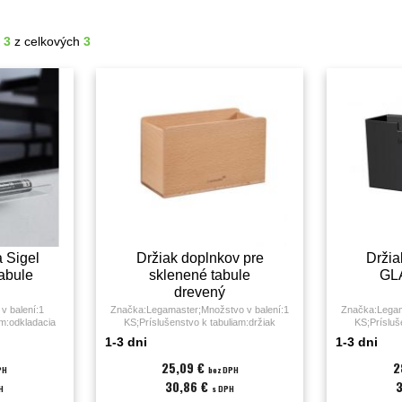
- 3
z celkových
3
a Sigel
Držiak doplnkov pre
Držia
abule
sklenené tabule
GL
drevený
v balení:1
Značka:Legamaster;Množstvo v balení:1
Značka:Legam
am:odkladacia
KS;Príslušenstvo k tabuliam:držiak
KS;Prísluš
doplnkov;
doplnk
1-3 dni
1-3 dni
25,09 €
2
PH
bez DPH
30,86 €
H
s DPH