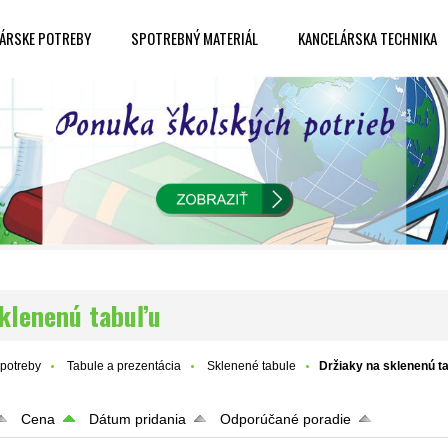
ÁRSKE POTREBY
SPOTREBNÝ MATERIÁL
KANCELÁRSKA TECHNIKA
sklenenú tabuľu
potreby
Tabule a prezentácia
Sklenené tabule
Držiaky na sklenenú t
Cena
Dátum pridania
Odporúčané poradie