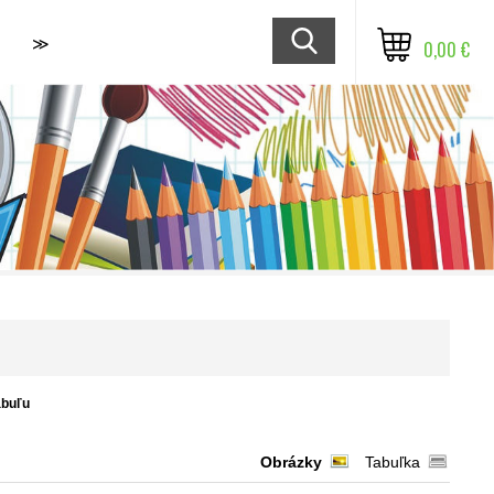
≫
0,00 €
abuľu
Obrázky
Tabuľka