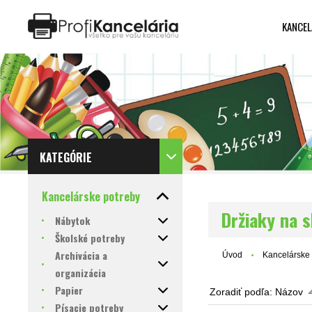
KANCEL
Katalóg internetových stránok
Designed by Rawpixel.com
KATEGÓRIE
Kancelárske potreby
Držiaky na 
Nábytok
Školské potreby
Archivácia a
Úvod
Kancelárske 
organizácia
Papier
Zoradiť podľa:
Názov
Písacie potreby