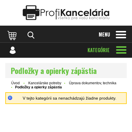
Katalóg internetových stránok
Designed by Rawpixel.com
MENU
KATEGÓRIE
Podložky a opierky zápästia
Úvod
Kancelárske potreby
Úprava dokumentov, technika
Podložky a opierky zápästia
V tejto kategórii sa nenachádzajú žiadne produkty.