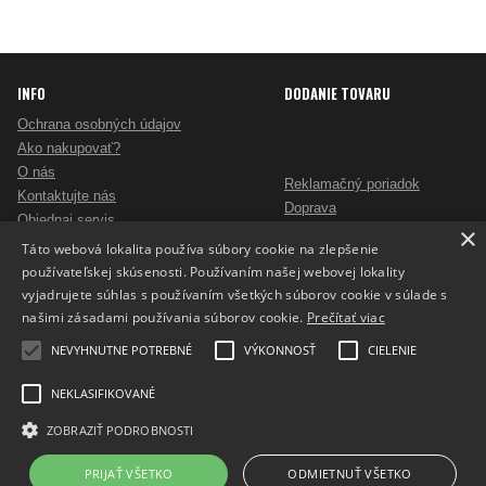
INFO
DODANIE TOVARU
Ochrana osobných údajov
Ako nakupovať?
O nás
Reklamačný poriadok
Kontaktujte nás
Doprava
Objednaj servis
×
Obchodné podmienky
Pošlite mi ponuku
Táto webová lokalita používa súbory cookie na zlepšenie
Alternatívne riešenie sporov
Ako vybrať skartovač?
používateľskej skúsenosti. Používaním našej webovej lokality
Odstúpenie od zmluvy
Nezáväzný dopyt na reklamné predmety
vyjadrujete súhlas s používaním všetkých súborov cookie v súlade s
Potlač reklamných predmetov
našimi zásadami používania súborov cookie.
Prečítať viac
Cookies
NEVYHNUTNE POTREBNÉ
VÝKONNOSŤ
CIELENIE
NEKLASIFIKOVANÉ
ZOBRAZIŤ PODROBNOSTI
Prepnúť zobrazenie na plnú verziu
Copyright 2017 - 2026 © ProfiKancelaria.sk
PRIJAŤ VŠETKO
ODMIETNUŤ VŠETKO