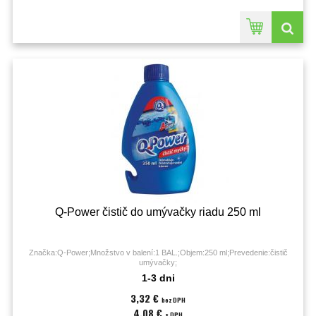
Q-Power čistič do umývačky riadu 250 ml
Značka:Q-Power;Množstvo v balení:1 BAL.;Objem:250 ml;Prevedenie:čistič
umývačky;
1-3 dni
3,32 €
bez DPH
4,08 €
s DPH