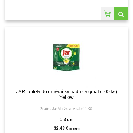
JAR tablety do umývačky riadu Original (100 ks)
Yellow
Značka:Jar;Množstvo v balení:1 KS;
1-3 dni
32,43 €
bez DPH