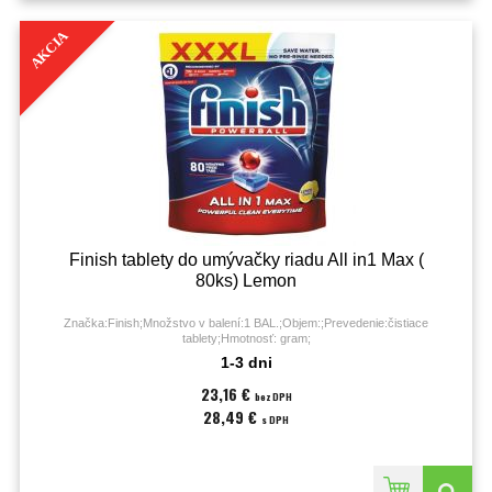
AKCIA
Finish tablety do umývačky riadu All in1 Max (
80ks) Lemon
Značka:Finish;Množstvo v balení:1 BAL.;Objem:;Prevedenie:čistiace
tablety;Hmotnosť: gram;
1-3 dni
23,16 €
bez DPH
28,49 €
s DPH