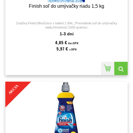
Finish soľ do umývačky riadu 1,5 kg
Značka:Finish;Množstvo v balení:1 BAL.;Prevedenie:soľ do umývačky
riadu;Hmotnosť:1500 gramov;
1-3 dni
4,85 €
bez DPH
5,97 €
s DPH
AKCIA