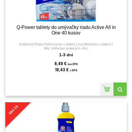
Q-Power tablety do umývačky riadu Active All in
One 40 kusov
Značka:Q-Power;Počet kusov v balení:1 kus;Množstvo v balení:1
BAL.;Vôňa:bez pridaných vôní;
1-3 dni
8,48 €
bez DPH
10,43 €
s DPH
AKCIA