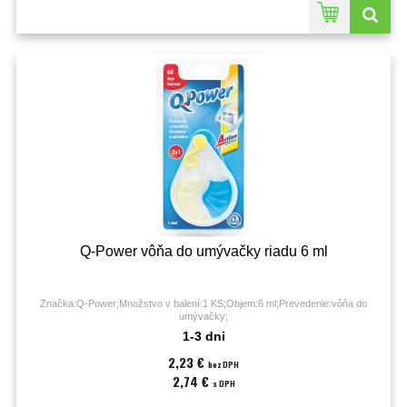
Q-Power vôňa do umývačky riadu 6 ml
Značka:Q-Power;Množstvo v balení:1 KS;Objem:6 ml;Prevedenie:vôňa do
umývačky;
1-3 dni
2,23 €
bez DPH
2,74 €
s DPH