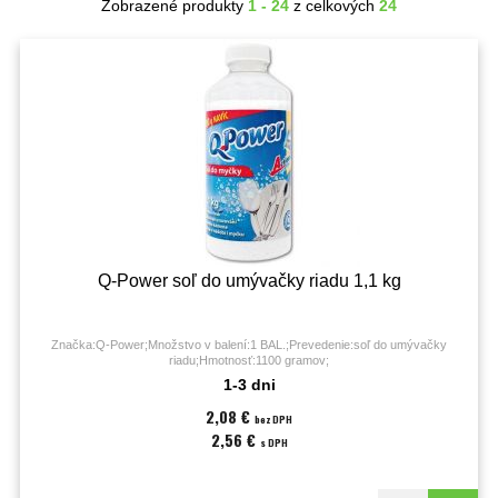
Zobrazené produkty
1 - 24
z celkových
24
Q-Power soľ do umývačky riadu 1,1 kg
Značka:Q-Power;Množstvo v balení:1 BAL.;Prevedenie:soľ do umývačky
riadu;Hmotnosť:1100 gramov;
1-3 dni
2,08 €
bez DPH
2,56 €
s DPH