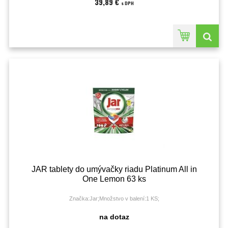
39,89 €
s DPH
JAR tablety do umývačky riadu Platinum All in
One Lemon 63 ks
Značka:Jar;Množstvo v balení:1 KS;
na dotaz