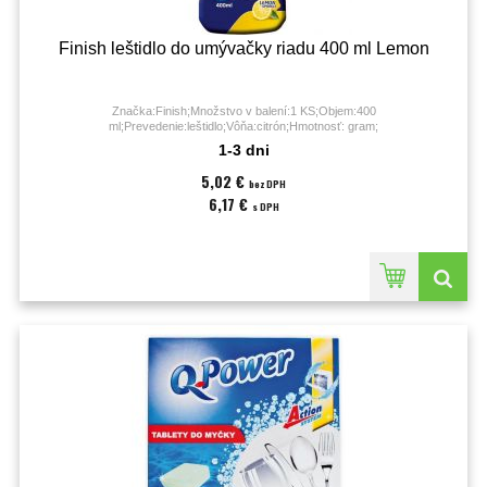
Finish leštidlo do umývačky riadu 400 ml Lemon
Značka:Finish;Množstvo v balení:1 KS;Objem:400
ml;Prevedenie:leštidlo;Vôňa:citrón;Hmotnosť: gram;
1-3 dni
5,02 €
bez DPH
6,17 €
s DPH