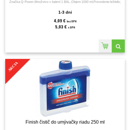
Značka:Q-Power;Množstvo v balení:1 BAL.;Objem:1000 ml;Prevedenie:leštidlo;
1-3 dni
4,09 €
bez DPH
5,03 €
s DPH
AKCIA
Finish čistič do umývačky riadu 250 ml