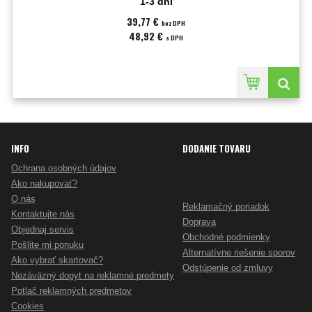
1-3 dni
39,77 €
bez DPH
48,92 €
s DPH
INFO
DODANIE TOVARU
Ochrana osobných údajov
Ako nakupovať?
O nás
Reklamačný poriadok
Kontaktujte nás
Doprava
Objednaj servis
Obchodné podmienky
Pošlite mi ponuku
Alternatívne riešenie sporov
Ako vybrať skartovač?
Odstúpenie od zmluvy
Nezáväzný dopyt na reklamné predmety
Potlač reklamných predmetov
Cookies