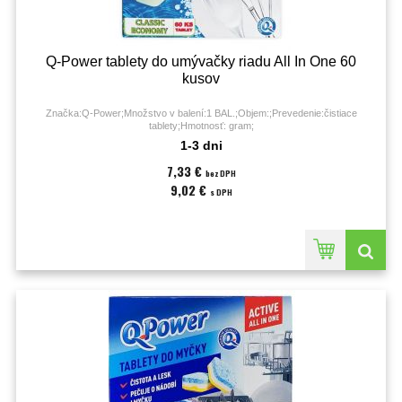
Q-Power tablety do umývačky riadu All In One 60
kusov
Značka:Q-Power;Množstvo v balení:1 BAL.;Objem:;Prevedenie:čistiace
tablety;Hmotnosť: gram;
1-3 dni
7,33 €
bez DPH
9,02 €
s DPH