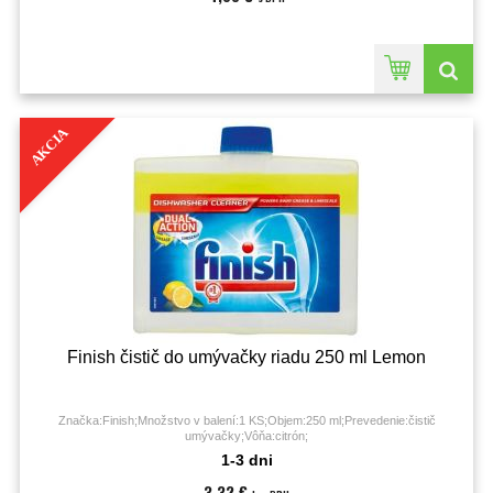
AKCIA
Finish čistič do umývačky riadu 250 ml Lemon
Značka:Finish;Množstvo v balení:1 KS;Objem:250 ml;Prevedenie:čistič
umývačky;Vôňa:citrón;
1-3 dni
3,32 €