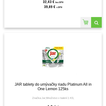
32,43 €
bez DPH
39,89 €
s DPH
JAR tablety do umývačky riadu Platinum All in
One Lemon 125ks
Značka:Jar;Množstvo v balení:1 KS;