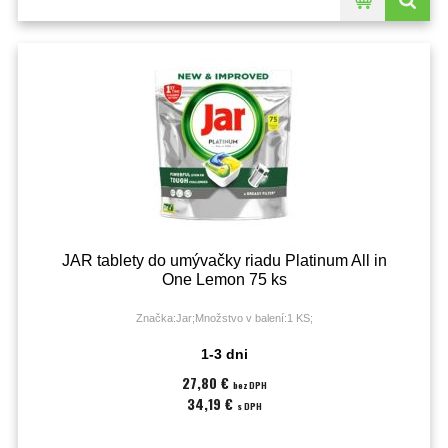
JAR tablety do umývačky riadu Platinum All in
One Lemon 75 ks
Značka:Jar;Množstvo v balení:1 KS;
1-3 dni
27,80 €
bez DPH
34,19 €
s DPH