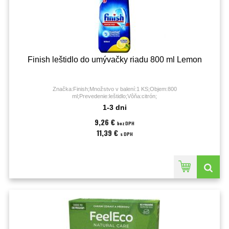
Finish leštidlo do umývačky riadu 800 ml Lemon
Značka:Finish;Množstvo v balení:1 KS;Objem:800
ml;Prevedenie:leštidlo;Vôňa:citrón;
1-3 dni
9,26 €
bez DPH
11,39 €
s DPH