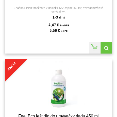
Značka:Finish;Množstvo v balení:1 KS;Objem:250 ml;Prevedenie:čistič
umývačky;
1-3 dni
4,47 €
bez DPH
5,50 €
s DPH
AKCIA
Feel Eco leštidlo do umývačky riadu 450 ml