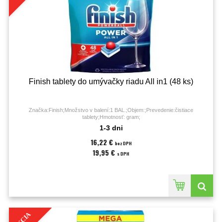
Finish tablety do umývačky riadu All in1 (48 ks)
Značka:Finish;Množstvo v balení:1 BAL.;Objem:;Prevedenie:čistiace
tablety;Hmotnosť: gram;
1-3 dni
16,22 €
bez DPH
19,95 €
s DPH
AKCIA