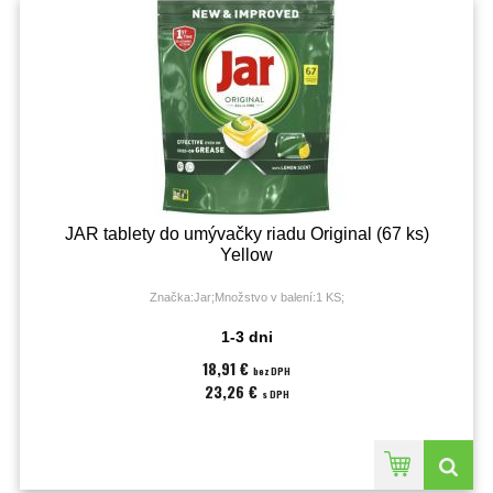
JAR tablety do umývačky riadu Original (67 ks)
Yellow
Značka:Jar;Množstvo v balení:1 KS;
1-3 dni
18,91 €
bez DPH
23,26 €
s DPH