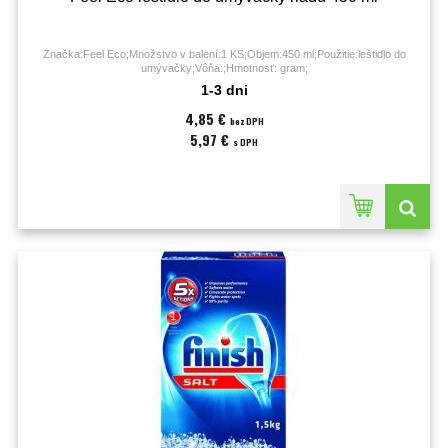
Značka:Feel Eco;Množstvo v balení:1 KS;Objem:450 ml;Použitie:leštidlo do
umývačky;Vôňa:;Hmotnosť: gram;
1-3 dni
4,85 €
bez DPH
5,97 €
s DPH