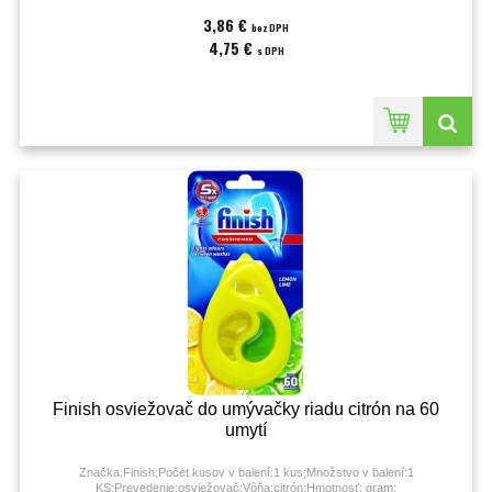
3,86 €
bez DPH
4,75 €
s DPH
Finish osviežovač do umývačky riadu citrón na 60
umytí
Značka:Finish;Počet kusov v balení:1 kus;Množstvo v balení:1
KS;Prevedenie:osviežovač;Vôňa:citrón;Hmotnosť: gram;