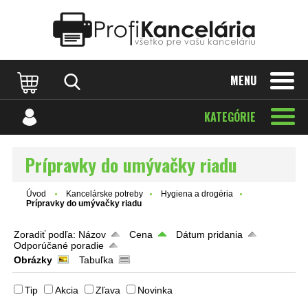
Katalóg internetových stránok
Designed by Rawpixel.com
MENU
KATEGÓRIE
Prípravky do umývačky riadu
Úvod
Kancelárske potreby
Hygiena a drogéria
Prípravky do umývačky riadu
Zoradiť podľa:
Názov
Cena
Dátum pridania
Odporúčané poradie
Obrázky
Tabuľka
Tip
Akcia
Zľava
Novinka