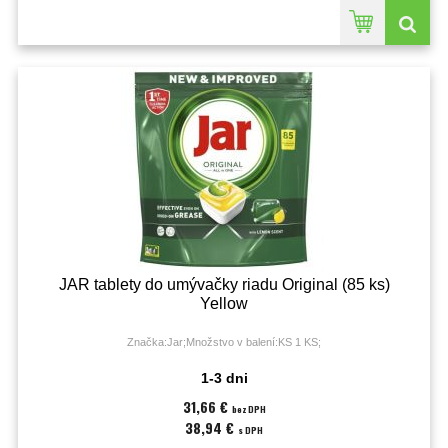
JAR tablety do umývačky riadu Original (85 ks)
Yellow
Značka:Jar;Množstvo v balení:KS 1 KS;
1-3 dni
31,66 €
bez DPH
38,94 €
s DPH