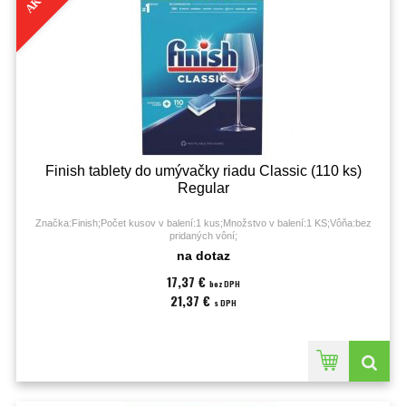
Finish tablety do umývačky riadu Classic (110 ks)
Regular
Značka:Finish;Počet kusov v balení:1 kus;Množstvo v balení:1 KS;Vôňa:bez
pridaných vôní;
na dotaz
17,37 €
bez DPH
21,37 €
s DPH