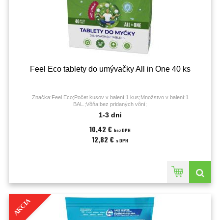
Feel Eco tablety do umývačky All in One 40 ks
Značka:Feel Eco;Počet kusov v balení:1 kus;Množstvo v balení:1
BAL.;Vôňa:bez pridaných vôní;
1-3 dni
10,42 €
bez DPH
12,82 €
s DPH
AKCIA