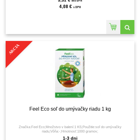
bez DPH
4,08 €
s DPH
AKCIA
Feel Eco soľ do umývačky riadu 1 kg
Značka:Feel Eco;Množstvo v balení:1 KS;Použitie:soľ do umývačky
riadu;Vôňa:-;Hmotnosť:1000 gramov;
1-3 dni