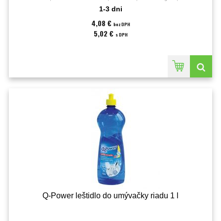
1-3 dni
4,08 €
bez DPH
5,02 €
s DPH
Q-Power leštidlo do umývačky riadu 1 l