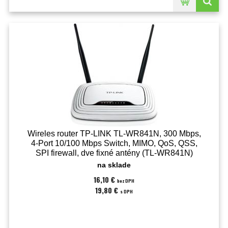
Wireles router TP-LINK TL-WR841N, 300 Mbps,
4-Port 10/100 Mbps Switch, MIMO, QoS, QSS,
SPI firewall, dve fixné antény (TL-WR841N)
na sklade
16,10 €
bez DPH
19,80 €
s DPH