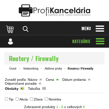
Katalóg internetových stránok
Designed by Rawpixel.com
MENU
KATEGÓRIE
Routery / Firewally
Úvod
Networking
Aktívne prvky
Routery / Firewally
Zoradiť podľa:
Názov
Cena
Dátum pridania
Odporúčané poradie
Obrázky
Tabuľka
Tip
Akcia
Zľava
Novinka
Zobrazené produkty
1 - 6
z celkových
6