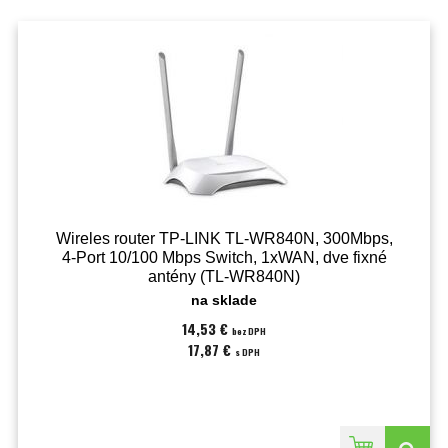
Wireles router TP-LINK TL-WR840N, 300Mbps,
4-Port 10/100 Mbps Switch, 1xWAN, dve fixné
antény (TL-WR840N)
na sklade
14,53 €
bez DPH
17,87 €
s DPH