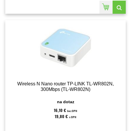
Wireless N Nano router TP-LINK TL-WR802N,
300Mbps (TL-WR802N)
na dotaz
16,10 €
bez DPH
19,80 €
s DPH