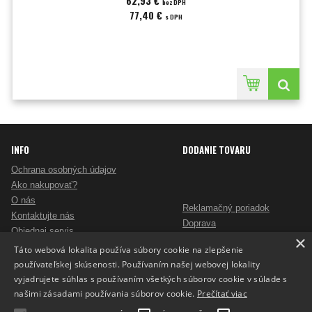
62,93 €
bez DPH
77,40 €
s DPH
INFO
DODANIE TOVARU
Ochrana osobných údajov
Ako nakupovať?
O nás
Reklamačný poriadok
Kontaktujte nás
Doprava
Objednaj servis
×
Obchodné podmienky
Pošlite mi ponuku
Táto webová lokalita používa súbory cookie na zlepšenie
Alternatívne riešenie sporov
Ako vybrať skartovač?
používateľskej skúsenosti. Používaním našej webovej lokality
Odstúpenie od zmluvy
Nezáväzný dopyt na reklamné predmety
vyjadrujete súhlas s používaním všetkých súborov cookie v súlade s
Potlač reklamných predmetov
našimi zásadami používania súborov cookie.
Prečítať viac
Cookies