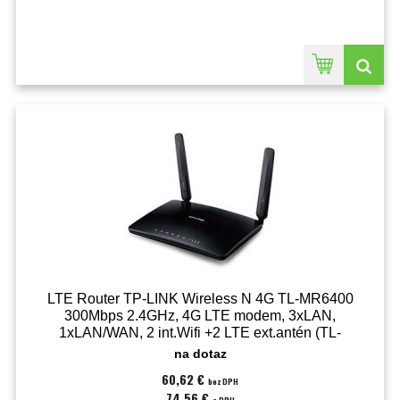
LTE Router TP-LINK Wireless N 4G TL-MR6400
300Mbps 2.4GHz, 4G LTE modem, 3xLAN,
1xLAN/WAN, 2 int.Wifi +2 LTE ext.antén (TL-
MR6400)
na dotaz
60,62 €
bez DPH
74,56 €