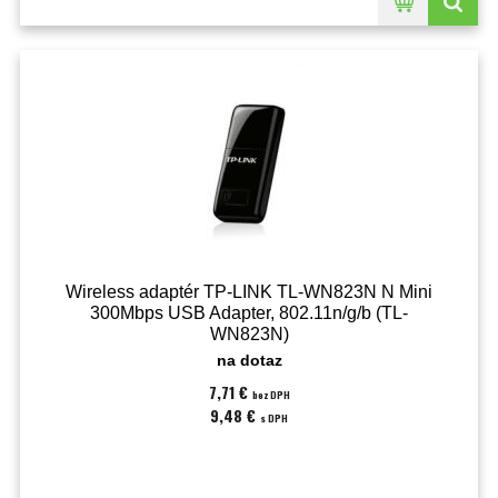
Wireless adaptér TP-LINK TL-WN823N N Mini
300Mbps USB Adapter, 802.11n/g/b (TL-
WN823N)
na dotaz
7,71 €
bez DPH
9,48 €
s DPH