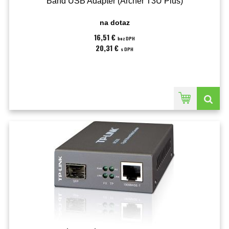
Band USB Adapter (Archer T3U Plus)
na dotaz
16,51 €
bez DPH
20,31 €
s DPH