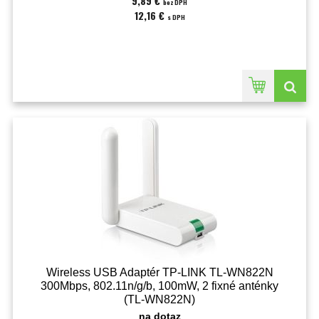
9,89 €
bez DPH
12,16 €
s DPH
Wireless USB Adaptér TP-LINK TL-WN822N
300Mbps, 802.11n/g/b, 100mW, 2 fixné anténky
(TL-WN822N)
na dotaz