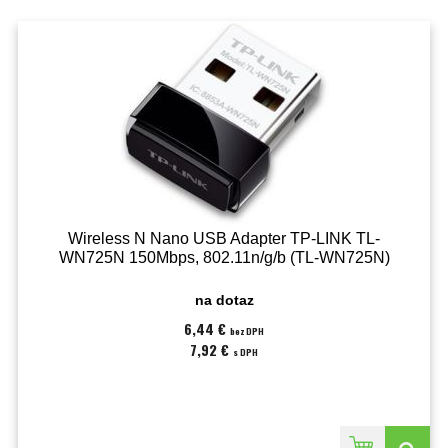
Wireless N Nano USB Adapter TP-LINK TL-
WN725N 150Mbps, 802.11n/g/b (TL-WN725N)
na dotaz
6,44 €
bez DPH
7,92 €
s DPH