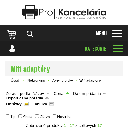
Katalóg internetových stránok
Designed by Rawpixel.com
MENU
KATEGÓRIE
Wifi adaptéry
Úvod
Networking
Aktívne prvky
Wifi adaptéry
Zoradiť podľa:
Názov
Cena
Dátum pridania
Odporúčané poradie
Obrázky
Tabuľka
Tip
Akcia
Zľava
Novinka
Zobrazené produkty
1 - 17
z celkových
17