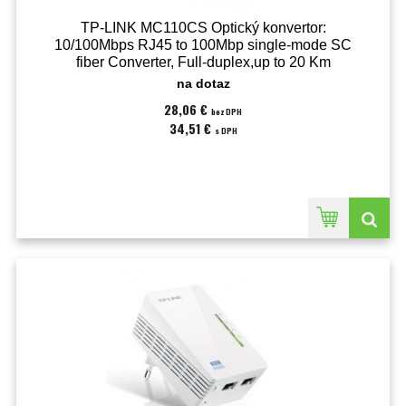
TP-LINK MC110CS Optický konvertor:
10/100Mbps RJ45 to 100Mbp single-mode SC
fiber Converter, Full-duplex,up to 20 Km
(MC110CS)
na dotaz
28,06 €
bez DPH
34,51 €
s DPH