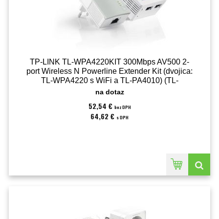
TP-LINK TL-WPA4220KIT 300Mbps AV500 2-
port Wireless N Powerline Extender Kit (dvojica:
TL-WPA4220 s WiFi a TL-PA4010) (TL-
WPA4220 KIT)
na dotaz
52,54 €
bez DPH
64,62 €
s DPH