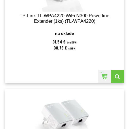
TP-Link TL-WPA4220 WiFi N300 Powerline
Extender (1ks) (TL-WPA4220)
na sklade
31,54 €
bez DPH
38,79 €
s DPH