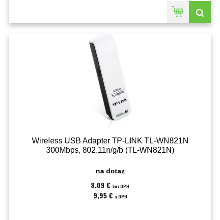
Wireless USB Adapter TP-LINK TL-WN821N
300Mbps, 802.11n/g/b (TL-WN821N)
na dotaz
8,09 €
bez DPH
9,95 €
s DPH