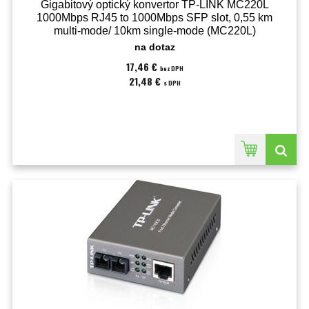
Gigabitový optický konvertor TP-LINK MC220L
1000Mbps RJ45 to 1000Mbps SFP slot, 0,55 km
multi-mode/ 10km single-mode (MC220L)
na dotaz
17,46 €
bez DPH
21,48 €
s DPH