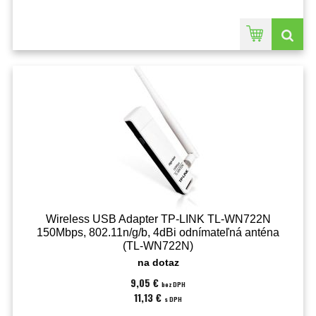
Wireless USB Adapter TP-LINK TL-WN722N
150Mbps, 802.11n/g/b, 4dBi odnímateľná anténa
(TL-WN722N)
na dotaz
9,05 €
bez DPH
11,13 €
s DPH