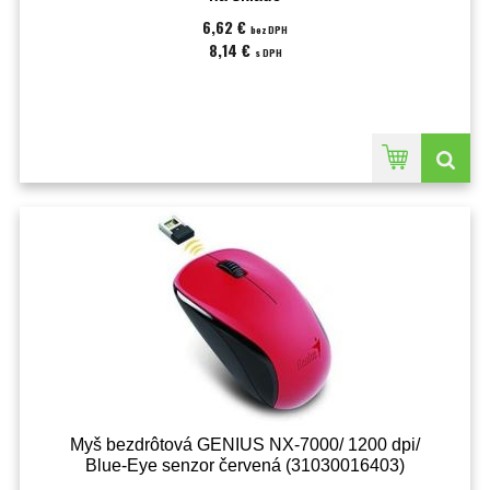
6,62 €
bez DPH
8,14 €
s DPH
Myš bezdrôtová GENIUS NX-7000/ 1200 dpi/
Blue-Eye senzor červená (31030016403)