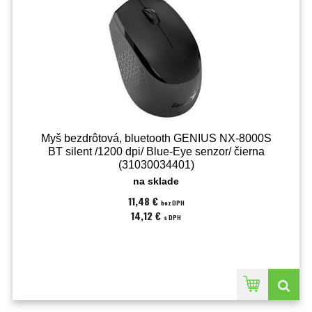
Myš bezdrôtová, bluetooth GENIUS NX-8000S
BT silent /1200 dpi/ Blue-Eye senzor/ čierna
(31030034401)
na sklade
11,48 €
bez DPH
14,12 €
s DPH