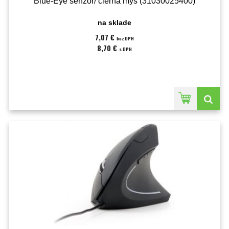
Blue-Eye senzor/ čierna myš (31030025400)
na sklade
7,07 €
bez DPH
8,70 €
s DPH