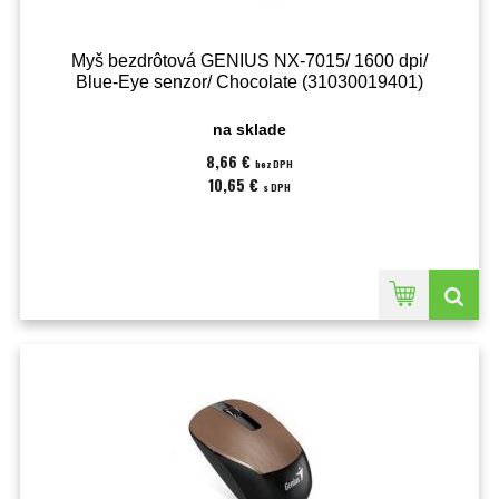
Myš bezdrôtová GENIUS NX-7015/ 1600 dpi/
Blue-Eye senzor/ Chocolate (31030019401)
na sklade
8,66 €
bez DPH
10,65 €
s DPH