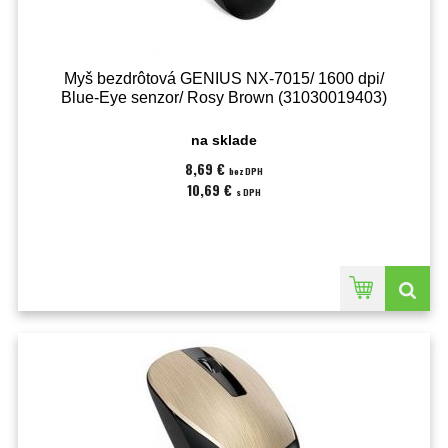
Myš bezdrôtová GENIUS NX-7015/ 1600 dpi/
Blue-Eye senzor/ Rosy Brown (31030019403)
na sklade
8,69 €
bez DPH
10,69 €
s DPH