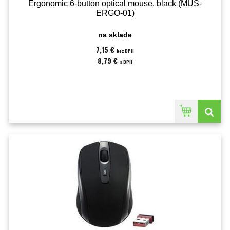
Ergonomic 6-button optical mouse, black (MUS-
ERGO-01)
na sklade
7,15 €
bez DPH
8,79 €
s DPH