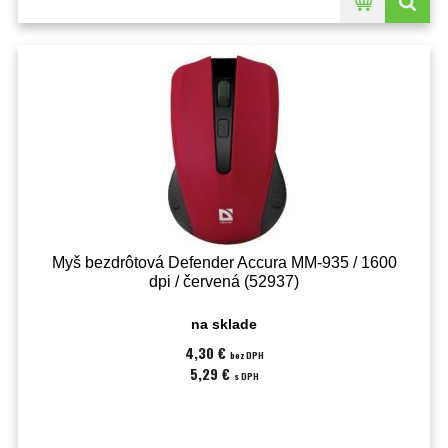
Myš bezdrôtová Defender Accura MM-935 / 1600
dpi / červená (52937)
na sklade
4,30 €
bez DPH
5,29 €
s DPH