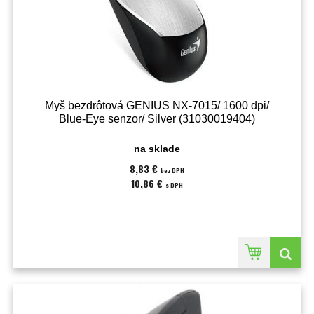
Myš bezdrôtová GENIUS NX-7015/ 1600 dpi/
Blue-Eye senzor/ Silver (31030019404)
na sklade
8,83 €
bez DPH
10,86 €
s DPH