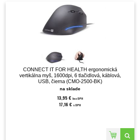
CONNECT IT FOR HEALTH ergonomická
vertikálna myš, 1600dpi, 6 tlačidlová, káblová,
USB, čierna (CMO-2500-BK)
na sklade
13,95 €
bez DPH
17,16 €
s DPH