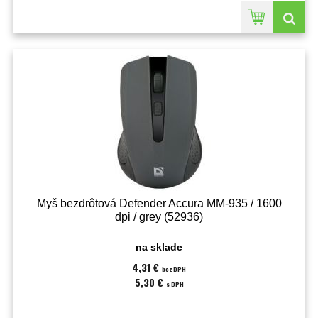
Myš bezdrôtová Defender Accura MM-935 / 1600
dpi / grey (52936)
na sklade
4,31 €
bez DPH
5,30 €
s DPH