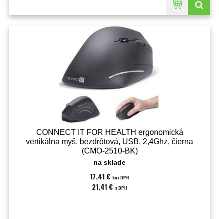
CONNECT IT FOR HEALTH ergonomická
vertikálna myš, bezdrôtová, USB, 2,4Ghz, čierna
(CMO-2510-BK)
na sklade
17,41 €
bez DPH
21,41 €
s DPH