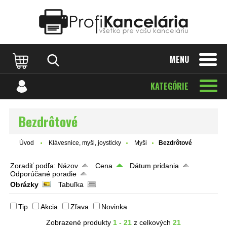
Katalóg internetových stránok
Designed by Rawpixel.com
MENU
KATEGÓRIE
Bezdrôtové
Úvod
Klávesnice, myši, joysticky
Myši
Bezdrôtové
Zoradiť podľa:
Názov
Cena
Dátum pridania
Odporúčané poradie
Obrázky
Tabuľka
Tip
Akcia
Zľava
Novinka
Zobrazené produkty
1 - 21
z celkových
21