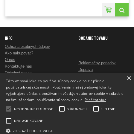
INFO
DODANIE TOVARU
Ochrana osobných údajov
Ako nakupovať?
O nás
Reklamačný poriadok
Kontaktujte nás
Doprava
Objednaj servis
×
Obchodné podmienky
Pošlite mi ponuku
Táto webová lokalita používa súbory cookie na zlepšenie
Alternatívne riešenie sporov
Ako vybrať skartovač?
používateľskej skúsenosti. Používaním našej webovej lokality
Odstúpenie od zmluvy
Nezáväzný dopyt na reklamné predmety
vyjadrujete súhlas s používaním všetkých súborov cookie v súlade s
Potlač reklamných predmetov
našimi zásadami používania súborov cookie.
Prečítať viac
Cookies
NEVYHNUTNE POTREBNÉ
VÝKONNOSŤ
CIELENIE
NEKLASIFIKOVANÉ
ZOBRAZIŤ PODROBNOSTI