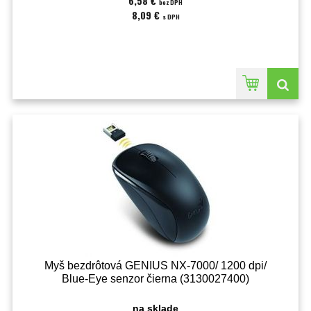
6,58 €
bez DPH
8,09 €
s DPH
Myš bezdrôtová GENIUS NX-7000/ 1200 dpi/
Blue-Eye senzor čierna (3130027400)
na sklade