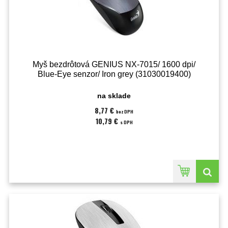
Myš bezdrôtová GENIUS NX-7015/ 1600 dpi/
Blue-Eye senzor/ Iron grey (31030019400)
na sklade
8,77 €
bez DPH
10,79 €
s DPH