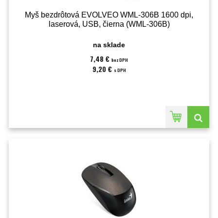
Myš bezdrôtová EVOLVEO WML-306B 1600 dpi,
laserová, USB, čierna (WML-306B)
na sklade
7,48 €
bez DPH
9,20 €
s DPH