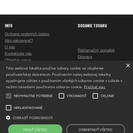
INFO
DODANIE TOVARU
Ochrana osobných údajov
Ako nakupovať?
O nás
Reklamačný poriadok
Kontaktujte nás
Doprava
Objednaj servis
×
Obchodné podmienky
Pošlite mi ponuku
Táto webová lokalita používa súbory cookie na zlepšenie
Alternatívne riešenie sporov
Ako vybrať skartovač?
používateľskej skúsenosti. Používaním našej webovej lokality
Odstúpenie od zmluvy
Nezáväzný dopyt na reklamné predmety
vyjadrujete súhlas s používaním všetkých súborov cookie v súlade s
Potlač reklamných predmetov
našimi zásadami používania súborov cookie.
Prečítať viac
Cookies
NEVYHNUTNE POTREBNÉ
VÝKONNOSŤ
CIELENIE
NEKLASIFIKOVANÉ
ZOBRAZIŤ PODROBNOSTI
Prepnúť zobrazenie na plnú verziu
Copyright 2017 - 2026 © ProfiKancelaria.sk
PRIJAŤ VŠETKO
ODMIETNUŤ VŠETKO