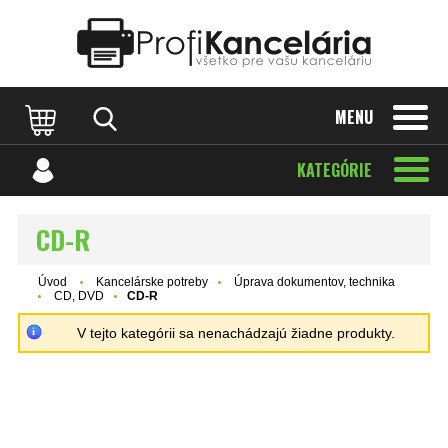
Katalóg internetových stránok
Designed by Rawpixel.com
MENU
KATEGÓRIE
CD-R
Úvod
Kancelárske potreby
Úprava dokumentov, technika
CD, DVD
CD-R
V tejto kategórii sa nenachádzajú žiadne produkty.