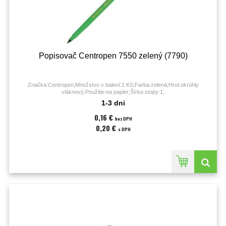
Popisovač Centropen 7550 zelený (7790)
Značka:Centropen;Množstvo v balení:1 KS;Farba:zelená;Hrot:okrúhly
vláknový;Použitie:na papier;Šírka stopy:1;
1-3 dni
0,16 €
bez DPH
0,20 €
s DPH