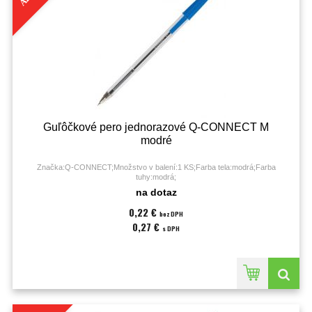
Guľôčkové pero jednorazové Q-CONNECT M
modré
Značka:Q-CONNECT;Množstvo v balení:1 KS;Farba tela:modrá;Farba
tuhy:modrá;
na dotaz
0,22 €
bez DPH
0,27 €
s DPH