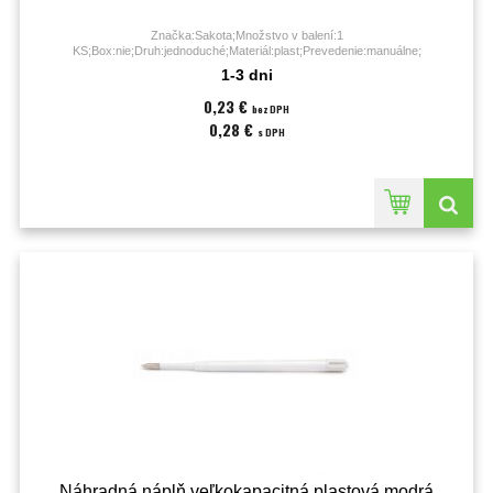
Značka:Sakota;Množstvo v balení:1
KS;Box:nie;Druh:jednoduché;Materiál:plast;Prevedenie:manuálne;
1-3 dni
0,23 €
bez DPH
0,28 €
s DPH
Náhradná náplň veľkokapacitná plastová modrá