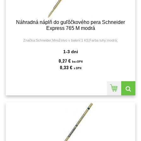
Náhradná náplň do guľôčkového pera Schneider
Express 765 M modrá
Značka:Schneider;Množstvo v balení:1 KS;Farba tuhy:modrá;
1-3 dni
0,27 €
bez DPH
0,33 €
s DPH