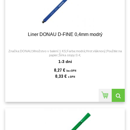
Liner DONAU D-FINE 0,4mm modrý
Značka:DONAU;Množstvo v balení:1 KS;Farba:modrá;Hrot:vláknový;Použitie:na
papier;Šírka stopy:0.4;
1-3 dni
0,27 €
bez DPH
0,33 €
s DPH