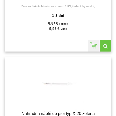
Značka:Sakota;Množstvo v balení:1 KS;Farba tuhy:modrá;
1-3 dni
0,07 €
bez DPH
0,09 €
s DPH
Náhradná náplň do pier typ X-20 zelená