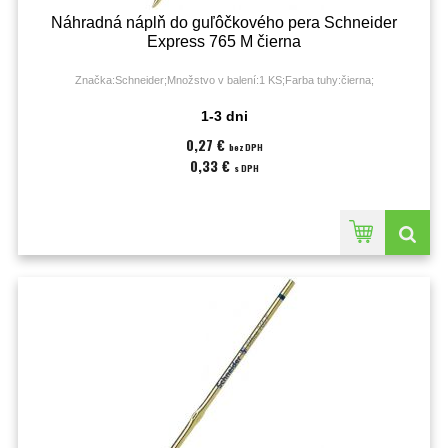
Náhradná náplň do guľôčkového pera Schneider
Express 765 M čierna
Značka:Schneider;Množstvo v balení:1 KS;Farba tuhy:čierna;
1-3 dni
0,27 €
bez DPH
0,33 €
s DPH