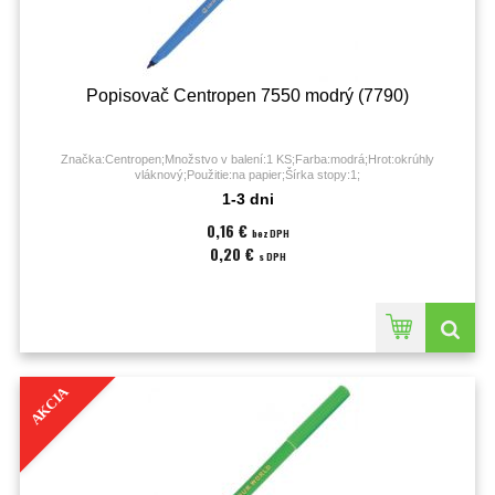
Popisovač Centropen 7550 modrý (7790)
Značka:Centropen;Množstvo v balení:1 KS;Farba:modrá;Hrot:okrúhly
vláknový;Použitie:na papier;Šírka stopy:1;
1-3 dni
0,16 €
bez DPH
0,20 €
s DPH
AKCIA