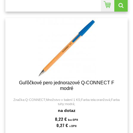
Guľôčkové pero jednorazové Q-CONNECT F
modré
Značka:Q-CONNECT;Množstvo v balení:1 KS;Farba tela:oranžová;Farba
tuhy:modrá;
na dotaz
0,22 €
bez DPH
0,27 €
s DPH