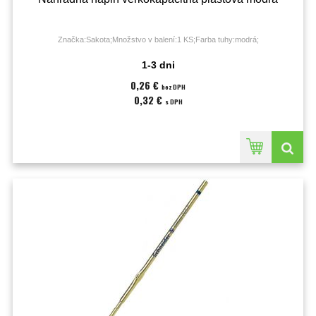
Značka:Sakota;Množstvo v balení:1 KS;Farba tuhy:modrá;
1-3 dni
0,26 €
bez DPH
0,32 €
s DPH