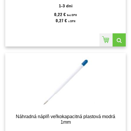
1-3 dni
0,22 €
bez DPH
0,27 €
s DPH
Náhradná náplň veľkokapacitná plastová modrá
1mm