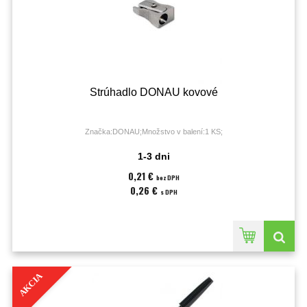
Strúhadlo DONAU kovové
Značka:DONAU;Množstvo v balení:1 KS;
1-3 dni
0,21 €
bez DPH
0,26 €
s DPH
AKCIA