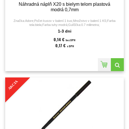
Náhradná náplň X20 s bielym telom plastová
modrá 0,7mm
Značka:Adore;Počet kusov v balení:1 kus;Množstvo v balení:1 KS;Farba
tela:biela;Farba tuhy:modrá;Guľôčka:0.7 milimetra;
1-3 dni
0,14 €
bez DPH
0,17 €
s DPH
AKCIA