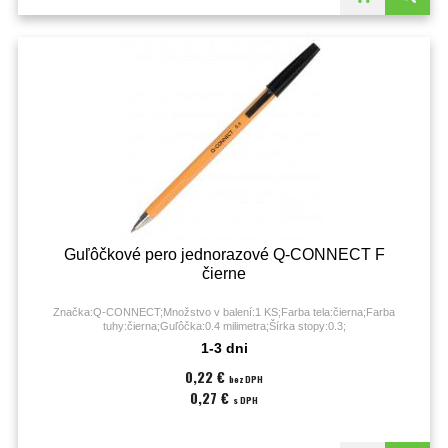
Guľôčkové pero jednorazové Q-CONNECT F
čierne
Značka:Q-CONNECT;Množstvo v balení:1 KS;Farba tela:čierna;Farba
tuhy:čierna;Guľôčka:0.4 milimetra;Šírka stopy:0.3;
1-3 dni
0,22 €
bez DPH
0,27 €
s DPH