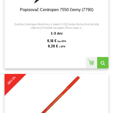
Popisovač Centropen 7550 čierny (7790)
Značka:Centropen;Množstvo v balení:1 KS;Farba:čierna;Hrot:okrúhly
vláknový;Použitie:na papier;Šírka stopy:1;
1-3 dni
0,16 €
bez DPH
0,20 €
s DPH
AKCIA