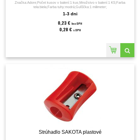
Značka:Adore;Počet kusov v balení:1 kus;Množstvo v balení:1 KS;Farba
tela:biela;Farba tuhy:modrá;Guľôčka:1 milimeter;
1-3 dni
0,23 €
bez DPH
0,28 €
s DPH
Strúhadlo SAKOTA plastové