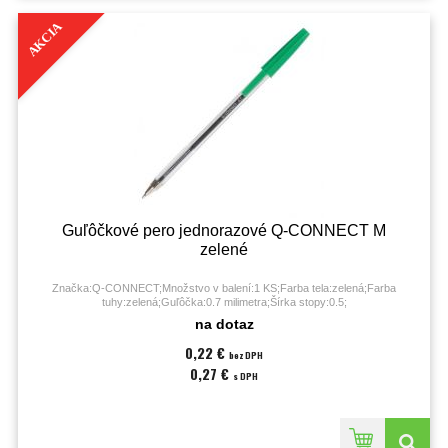
AKCIA
Guľôčkové pero jednorazové Q-CONNECT M
zelené
Značka:Q-CONNECT;Množstvo v balení:1 KS;Farba tela:zelená;Farba
tuhy:zelená;Guľôčka:0.7 milimetra;Šírka stopy:0.5;
na dotaz
0,22 €
bez DPH
0,27 €
s DPH