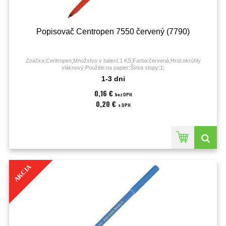
Popisovač Centropen 7550 červený (7790)
Značka:Centropen;Množstvo v balení:1 KS;Farba:červená;Hrot:okrúhly
vláknový;Použitie:na papier;Šírka stopy:1;
1-3 dni
0,16 €
bez DPH
0,20 €
s DPH
AKCIA