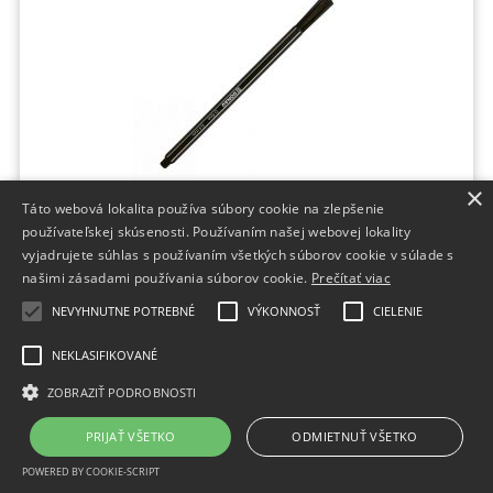
×
Táto webová lokalita používa súbory cookie na zlepšenie
Liner DONAU D-FINE 0,4mm čierny
používateľskej skúsenosti. Používaním našej webovej lokality
vyjadrujete súhlas s používaním všetkých súborov cookie v súlade s
Značka:DONAU;Množstvo v balení:1 KS;Farba:čierna;Hrot:vláknový;Použitie:na
našimi zásadami používania súborov cookie.
Prečítať viac
papier;Šírka stopy:0.4;
NEVYHNUTNE POTREBNÉ
VÝKONNOSŤ
CIELENIE
1-3 dni
0,27 €
bez DPH
NEKLASIFIKOVANÉ
0,33 €
s DPH
ZOBRAZIŤ PODROBNOSTI
PRIJAŤ VŠETKO
ODMIETNUŤ VŠETKO
POWERED BY COOKIE-SCRIPT