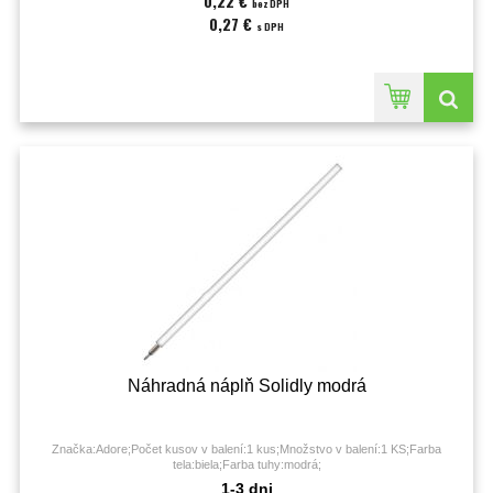
0,22 €
bez DPH
0,27 €
s DPH
Náhradná náplň Solidly modrá
Značka:Adore;Počet kusov v balení:1 kus;Množstvo v balení:1 KS;Farba
tela:biela;Farba tuhy:modrá;
1-3 dni