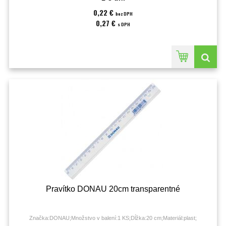
0,22 €
bez DPH
0,27 €
s DPH
Pravítko DONAU 20cm transparentné
Značka:DONAU;Množstvo v balení:1 KS;Dĺžka:20 cm;Materiál:plast;