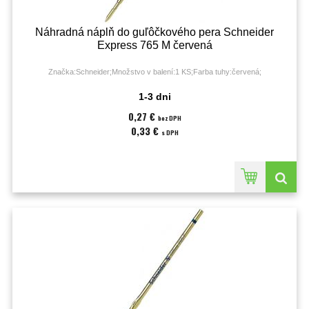
Náhradná náplň do guľôčkového pera Schneider
Express 765 M červená
Značka:Schneider;Množstvo v balení:1 KS;Farba tuhy:červená;
1-3 dni
0,27 €
bez DPH
0,33 €
s DPH