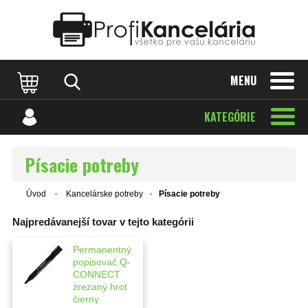
Katalóg internetových stránok
Designed by Rawpixel.com
MENU
KATEGÓRIE
Písacie potreby
Úvod
Kancelárske potreby
Písacie potreby
Najpredávanejší tovar v tejto kategórii
Permanentný
popisovač Q-
CONNECT
zrezaný hrot
čierny