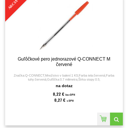
AKCIA
Guľôčkové pero jednorazové Q-CONNECT M
červené
Značka:Q-CONNECT;Množstvo v balení:1 KS;Farba tela:červená;Farba
tuhy:červená;Guľôčka:0.7 milimetra;Šírka stopy:0.5;
na dotaz
0,22 €
bez DPH
0,27 €
s DPH