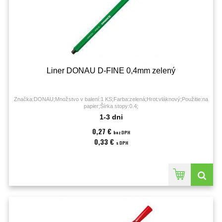
Liner DONAU D-FINE 0,4mm zelený
Značka:DONAU;Množstvo v balení:1 KS;Farba:zelená;Hrot:vláknový;Použitie:na
papier;Šírka stopy:0.4;
1-3 dni
0,27 €
bez DPH
0,33 €
s DPH