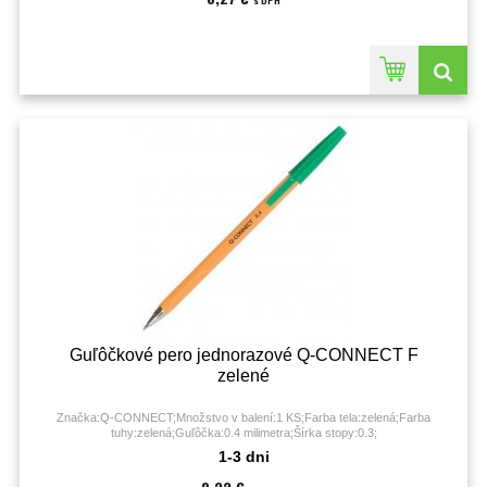
s DPH
Guľôčkové pero jednorazové Q-CONNECT F
zelené
Značka:Q-CONNECT;Množstvo v balení:1 KS;Farba tela:zelená;Farba
tuhy:zelená;Guľôčka:0.4 milimetra;Šírka stopy:0.3;
1-3 dni