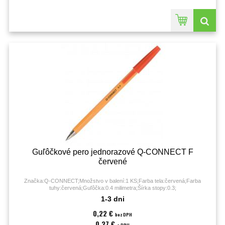
Guľôčkové pero jednorazové Q-CONNECT F
červené
Značka:Q-CONNECT;Množstvo v balení:1 KS;Farba tela:červená;Farba
tuhy:červená;Guľôčka:0.4 milimetra;Šírka stopy:0.3;
1-3 dni
0,22 €
bez DPH
0,27 €