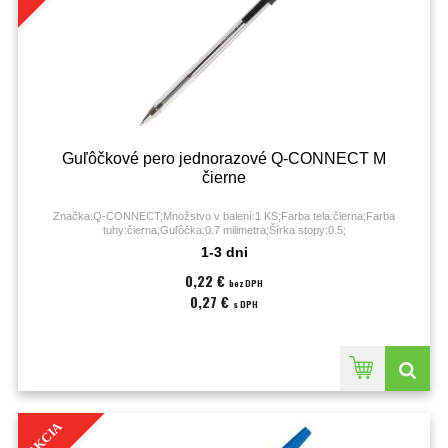
Guľôčkové pero jednorazové Q-CONNECT M
čierne
Značka:Q-CONNECT;Množstvo v balení:1 KS;Farba tela:čierna;Farba
tuhy:čierna;Guľôčka:0.7 milimetra;Šírka stopy:0.5;
1-3 dni
0,22 €
bez DPH
0,27 €
s DPH
AKCIA