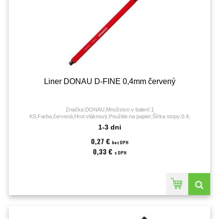
Liner DONAU D-FINE 0,4mm červený
Značka:DONAU;Množstvo v balení:1
KS;Farba:červená;Hrot:vláknový;Použitie:na papier;Šírka stopy:0.4;
1-3 dni
0,27 €
bez DPH
0,33 €
s DPH