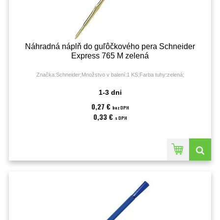
Náhradná náplň do guľôčkového pera Schneider
Express 765 M zelená
Značka:Schneider;Množstvo v balení:1 KS;Farba tuhy:zelená;
1-3 dni
0,27 €
bez DPH
0,33 €
s DPH