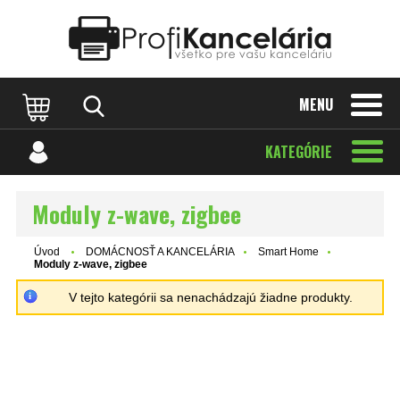
Katalóg internetových stránok
Designed by Rawpixel.com
MENU
KATEGÓRIE
Moduly z-wave, zigbee
Úvod
DOMÁCNOSŤ A KANCELÁRIA
Smart Home
Moduly z-wave, zigbee
V tejto kategórii sa nenachádzajú žiadne produkty.