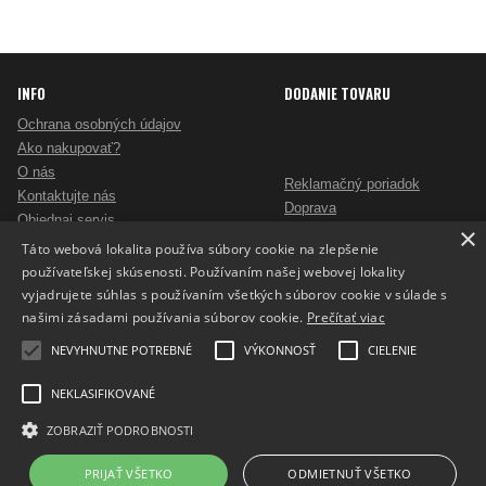
INFO
DODANIE TOVARU
Ochrana osobných údajov
Ako nakupovať?
O nás
Reklamačný poriadok
Kontaktujte nás
Doprava
Objednaj servis
×
Obchodné podmienky
Pošlite mi ponuku
Táto webová lokalita používa súbory cookie na zlepšenie
Alternatívne riešenie sporov
Ako vybrať skartovač?
používateľskej skúsenosti. Používaním našej webovej lokality
Odstúpenie od zmluvy
Nezáväzný dopyt na reklamné predmety
vyjadrujete súhlas s používaním všetkých súborov cookie v súlade s
Potlač reklamných predmetov
našimi zásadami používania súborov cookie.
Prečítať viac
Cookies
NEVYHNUTNE POTREBNÉ
VÝKONNOSŤ
CIELENIE
NEKLASIFIKOVANÉ
ZOBRAZIŤ PODROBNOSTI
Prepnúť zobrazenie na plnú verziu
Copyright 2017 - 2026 © ProfiKancelaria.sk
PRIJAŤ VŠETKO
ODMIETNUŤ VŠETKO