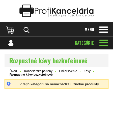
Katalóg internetových stránok
Designed by Rawpixel.com
MENU
KATEGÓRIE
Rozpustné kávy bezkofeínové
Úvod
Kancelárske potreby
Občerstvenie
Kávy
Rozpustné kávy bezkofeínové
V tejto kategórii sa nenachádzajú žiadne produkty.