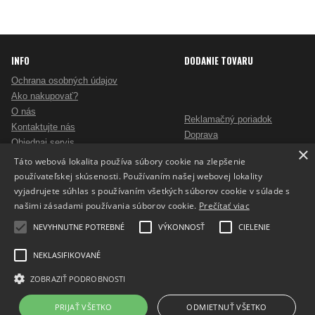
INFO
DODANIE TOVARU
Ochrana osobných údajov
Ako nakupovať?
O nás
Reklamačný poriadok
Kontaktujte nás
Doprava
Objednaj servis
×
Obchodné podmienky
Pošlite mi ponuku
Táto webová lokalita používa súbory cookie na zlepšenie
Alternatívne riešenie sporov
Ako vybrať skartovač?
používateľskej skúsenosti. Používaním našej webovej lokality
Odstúpenie od zmluvy
Nezáväzný dopyt na reklamné predmety
vyjadrujete súhlas s používaním všetkých súborov cookie v súlade s
Potlač reklamných predmetov
našimi zásadami používania súborov cookie.
Prečítať viac
Cookies
NEVYHNUTNE POTREBNÉ
VÝKONNOSŤ
CIELENIE
NEKLASIFIKOVANÉ
ZOBRAZIŤ PODROBNOSTI
Prepnúť zobrazenie na plnú verziu
Copyright 2017 - 2026 © ProfiKancelaria.sk
PRIJAŤ VŠETKO
ODMIETNUŤ VŠETKO