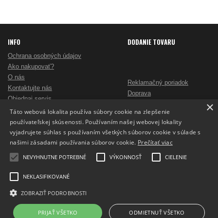
INFO
DODANIE TOVARU
Ochrana osobných údajov
Ako nakupovať?
O nás
Reklamačný poriadok
Kontaktujte nás
Doprava
Objednaj servis
×
Obchodné podmienky
Pošlite mi ponuku
Táto webová lokalita používa súbory cookie na zlepšenie
Alternatívne riešenie sporov
Ako vybrať skartovač?
používateľskej skúsenosti. Používaním našej webovej lokality
Odstúpenie od zmluvy
Nezáväzný dopyt na reklamné predmety
vyjadrujete súhlas s používaním všetkých súborov cookie v súlade s
Potlač reklamných predmetov
našimi zásadami používania súborov cookie.
Prečítať viac
Cookies
NEVYHNUTNE POTREBNÉ
VÝKONNOSŤ
CIELENIE
NEKLASIFIKOVANÉ
ZOBRAZIŤ PODROBNOSTI
Prepnúť zobrazenie na plnú verziu
Copyright 2017 - 2026 © ProfiKancelaria.sk
PRIJAŤ VŠETKO
ODMIETNUŤ VŠETKO