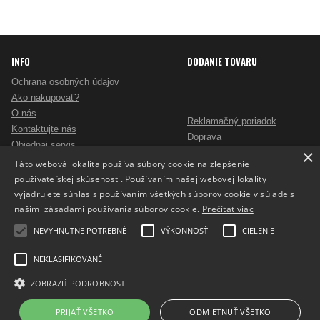
INFO
DODANIE TOVARU
Ochrana osobných údajov
Ako nakupovať?
O nás
Reklamačný poriadok
Kontaktujte nás
Doprava
Objednaj servis
×
Obchodné podmienky
Pošlite mi ponuku
Táto webová lokalita používa súbory cookie na zlepšenie
Alternatívne riešenie sporov
Ako vybrať skartovač?
používateľskej skúsenosti. Používaním našej webovej lokality
Odstúpenie od zmluvy
Nezáväzný dopyt na reklamné predmety
vyjadrujete súhlas s používaním všetkých súborov cookie v súlade s
Potlač reklamných predmetov
našimi zásadami používania súborov cookie.
Prečítať viac
Cookies
NEVYHNUTNE POTREBNÉ
VÝKONNOSŤ
CIELENIE
NEKLASIFIKOVANÉ
ZOBRAZIŤ PODROBNOSTI
Prepnúť zobrazenie na plnú verziu
Copyright 2017 - 2026 © ProfiKancelaria.sk
PRIJAŤ VŠETKO
ODMIETNUŤ VŠETKO