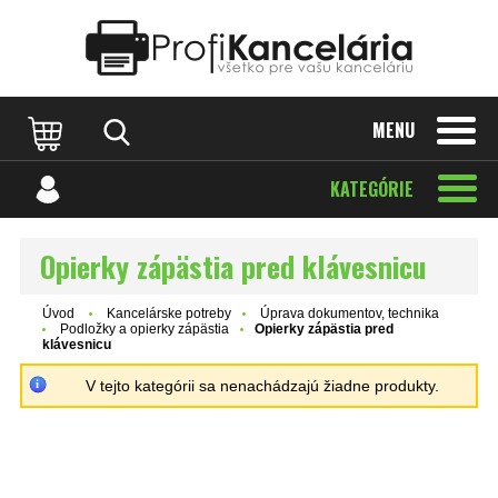
Katalóg internetových stránok
Designed by Rawpixel.com
MENU
KATEGÓRIE
Opierky zápästia pred klávesnicu
Úvod
Kancelárske potreby
Úprava dokumentov, technika
Podložky a opierky zápästia
Opierky zápästia pred
klávesnicu
V tejto kategórii sa nenachádzajú žiadne produkty.