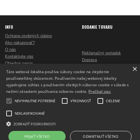
INFO
DODANIE TOVARU
Ochrana osobných údajov
Ako nakupovať?
O nás
Reklamačný poriadok
Kontaktujte nás
Doprava
Objednaj servis
×
Obchodné podmienky
Pošlite mi ponuku
Táto webová lokalita používa súbory cookie na zlepšenie
Alternatívne riešenie sporov
Ako vybrať skartovač?
používateľskej skúsenosti. Používaním našej webovej lokality
Odstúpenie od zmluvy
Nezáväzný dopyt na reklamné predmety
vyjadrujete súhlas s používaním všetkých súborov cookie v súlade s
Potlač reklamných predmetov
našimi zásadami používania súborov cookie.
Prečítať viac
Cookies
NEVYHNUTNE POTREBNÉ
VÝKONNOSŤ
CIELENIE
NEKLASIFIKOVANÉ
ZOBRAZIŤ PODROBNOSTI
Prepnúť zobrazenie na plnú verziu
Copyright 2017 - 2026 © ProfiKancelaria.sk
PRIJAŤ VŠETKO
ODMIETNUŤ VŠETKO