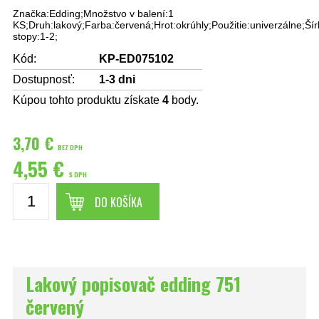
Značka:Edding;Množstvo v balení:1
KS;Druh:lakový;Farba:červená;Hrot:okrúhly;Použitie:univerzálne;Šír
stopy:1-2;
Kód:
KP-ED075102
Dostupnosť:
1-3 dni
Kúpou tohto produktu získate
4
body.
3,70 €
BEZ DPH
4,55 €
S DPH
DO KOŠÍKA
Lakový popisovač edding 751
červený