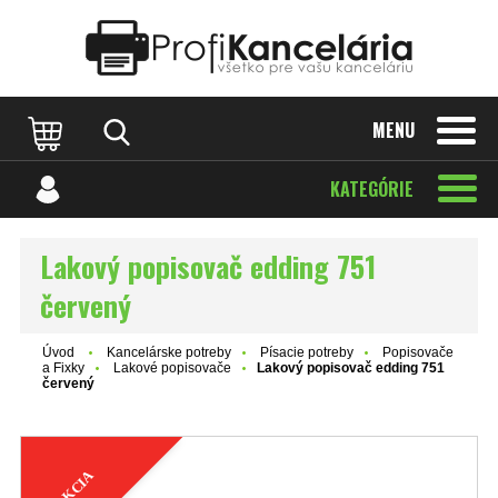
Katalóg internetových stránok
Designed by Rawpixel.com
MENU
KATEGÓRIE
Lakový popisovač edding 751
červený
Úvod
Kancelárske potreby
Písacie potreby
Popisovače
a Fixky
Lakové popisovače
Lakový popisovač edding 751
červený
AKCIA