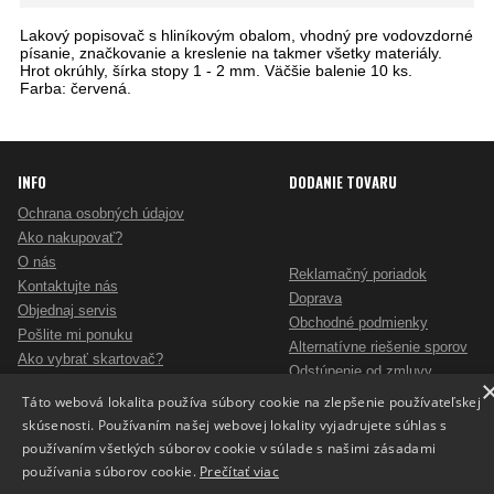
Lakový popisovač s hliníkovým obalom, vhodný pre vodovzdorné
písanie, značkovanie a kreslenie na takmer všetky materiály.
Hrot okrúhly, šírka stopy 1 - 2 mm. Väčšie balenie 10 ks.
Farba: červená.
INFO
DODANIE TOVARU
Ochrana osobných údajov
Ako nakupovať?
O nás
Reklamačný poriadok
Kontaktujte nás
Doprava
Objednaj servis
Obchodné podmienky
Pošlite mi ponuku
Alternatívne riešenie sporov
Ako vybrať skartovač?
Odstúpenie od zmluvy
Nezáväzný dopyt na reklamné predmety
Táto webová lokalita používa súbory cookie na zlepšenie používateľskej
Potlač reklamných predmetov
skúsenosti. Používaním našej webovej lokality vyjadrujete súhlas s
Cookies
používaním všetkých súborov cookie v súlade s našimi zásadami
používania súborov cookie.
Prečítať viac