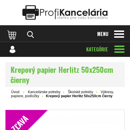
Katalóg internetových stránok
Designed by Rawpixel.com
MENU
KATEGÓRIE
Krepový papier Herlitz 50x250cm
čierny
Úvod
Kancelárske potreby
Školské potreby
Výkresy,
papiere, podložky
Krepový papier Herlitz 50x250cm čierny
ZĽAVA