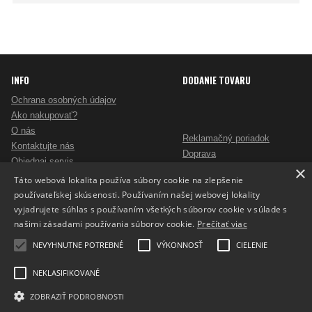
INFO
DODANIE TOVARU
Ochrana osobných údajov
Ako nakupovať?
O nás
Reklamačný poriadok
Kontaktujte nás
Doprava
Objednaj servis
×
Obchodné podmienky
Pošlite mi ponuku
Táto webová lokalita používa súbory cookie na zlepšenie
Alternatívne riešenie sporov
Ako vybrať skartovač?
používateľskej skúsenosti. Používaním našej webovej lokality
Odstúpenie od zmluvy
Nezáväzný dopyt na reklamné predmety
vyjadrujete súhlas s používaním všetkých súborov cookie v súlade s
Potlač reklamných predmetov
našimi zásadami používania súborov cookie.
Prečítať viac
Cookies
NEVYHNUTNE POTREBNÉ
VÝKONNOSŤ
CIELENIE
NEKLASIFIKOVANÉ
ZOBRAZIŤ PODROBNOSTI
Prepnúť zobrazenie na plnú verziu