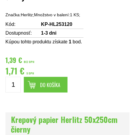
Značka:Herlitz;Množstvo v balení:1 KS;
Kód:
KP-HL253120
Dostupnosť:
1-3 dni
Kúpou tohto produktu získate
1
bod.
1,39 €
BEZ DPH
1,71 €
S DPH
DO KOŠÍKA
Krepový papier Herlitz 50x250cm
čierny