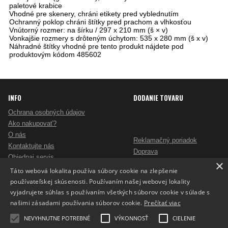
paletové krabice
Vhodné pre skenery, chráni etikety pred vyblednutím
Ochranný poklop chráni štítky pred prachom a vlhkosťou
Vnútorný rozmer: na šírku / 297 x 210 mm (š × v)
Vonkajšie rozmery s drôteným úchytom: 535 x 280 mm (š x v)
Náhradné štítky vhodné pre tento produkt nájdete pod
produktovým kódom 485602
INFO
DODANIE TOVARU
Ochrana osobných údajov
Ako nakupovať?
O nás
Reklamačný poriadok
Kontaktujte nás
Doprava
Objednaj servis
×
Obchodné podmienky
Pošlite mi ponuku
Táto webová lokalita používa súbory cookie na zlepšenie
Alternatívne riešenie sporov
Ako vybrať skartovač?
používateľskej skúsenosti. Používaním našej webovej lokality
Odstúpenie od zmluvy
Nezáväzný dopyt na reklamné predmety
vyjadrujete súhlas s používaním všetkých súborov cookie v súlade s
Potlač reklamných predmetov
našimi zásadami používania súborov cookie.
Prečítať viac
Cookies
NEVYHNUTNE POTREBNÉ
VÝKONNOSŤ
CIELENIE