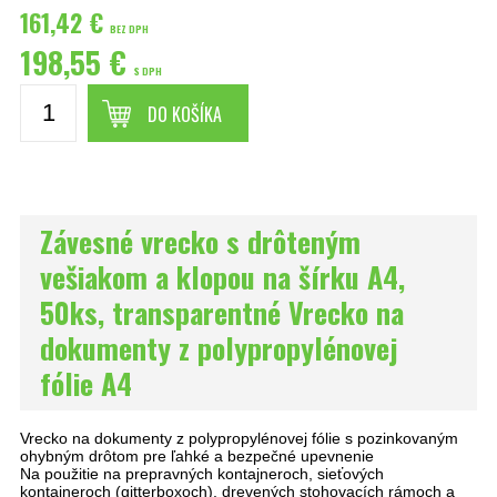
161,42 €
BEZ DPH
198,55 €
S DPH
DO KOŠÍKA
Závesné vrecko s drôteným
vešiakom a klopou na šírku A4,
50ks, transparentné Vrecko na
dokumenty z polypropylénovej
fólie A4
Vrecko na dokumenty z polypropylénovej fólie s pozinkovaným
ohybným drôtom pre ľahké a bezpečné upevnenie
Na použitie na prepravných kontajneroch, sieťových
kontajneroch (gitterboxoch), drevených stohovacích rámoch a