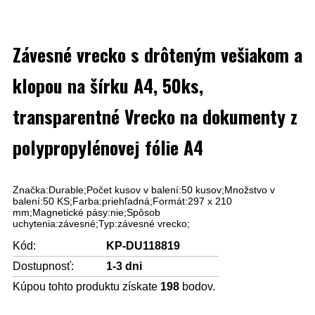
Závesné vrecko s drôteným vešiakom a
klopou na šírku A4, 50ks,
transparentné Vrecko na dokumenty z
polypropylénovej fólie A4
Značka:Durable;Počet kusov v balení:50 kusov;Množstvo v
balení:50 KS;Farba:priehľadná;Formát:297 x 210
mm;Magnetické pásy:nie;Spôsob
uchytenia:závesné;Typ:závesné vrecko;
Kód:
KP-DU118819
Dostupnosť:
1-3 dni
Kúpou tohto produktu získate
198
bodov.