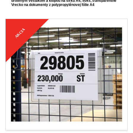
drôteným vešiakom a klopou na šírku A4, 50ks, transparentné
Vrecko na dokumenty z polypropylénovej fólie A4
AKCIA