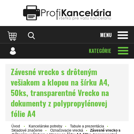
Katalóg internetových stránok
Designed by Rawpixel.com
MENU
KATEGÓRIE
Závesné vrecko s drôteným
vešiakom a klopou na šírku A4,
50ks, transparentné Vrecko na
dokumenty z polypropylénovej
fólie A4
Úvod
Kancelárske potreby
Tabule a prezentácia
Skladové značenie
Označovacie vrecká
Závesné vrecko s