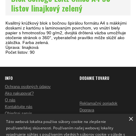
listov linajkový zelený
Kvalitný krúžkový blok s bočnou špirálou formátu A4 s mäkkými
doskami z kartónu s laminovaným povrchom, vo vnútri biely
papier s hmotnosťou 90 g/m2, dvojitá drôtená väzba umožňuje
otočenie stránok o 360°, vyberateľné pravítko môže slúžiť ako
záložka. Farba zelená.
Úprava: linajková
Počet listov: 90
INFO
DODANIE TOVARU
Ochrana osobných údajov
Ako nakupovať?
O nás
Reklamačný poriadok
Kontaktujte nás
Doprava
Objednaj servis
×
Obchodné podmienky
Pošlite mi ponuku
Táto webová lokalita používa súbory cookie na zlepšenie
Alternatívne riešenie sporov
Ako vybrať skartovač?
používateľskej skúsenosti. Používaním našej webovej lokality
Odstúpenie od zmluvy
Nezáväzný dopyt na reklamné predmety
vyjadrujete súhlas s používaním všetkých súborov cookie v súlade s