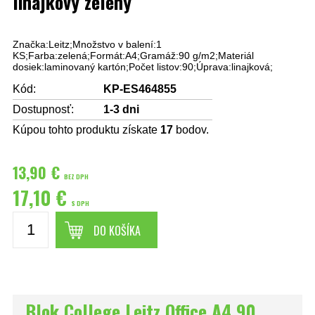
linajkový zelený
Značka:Leitz;Množstvo v balení:1
KS;Farba:zelená;Formát:A4;Gramáž:90 g/m2;Materiál
dosiek:laminovaný kartón;Počet listov:90;Úprava:linajková;
Kód:
KP-ES464855
Dostupnosť:
1-3 dni
Kúpou tohto produktu získate
17
bodov.
13,90 €
BEZ DPH
17,10 €
S DPH
DO KOŠÍKA
Blok College Leitz Office A4 90