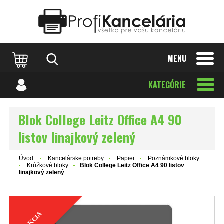
Katalóg internetových stránok
Designed by Rawpixel.com
MENU
KATEGÓRIE
Blok College Leitz Office A4 90
listov linajkový zelený
Úvod
Kancelárske potreby
Papier
Poznámkové bloky
Krúžkové bloky
Blok College Leitz Office A4 90 listov
linajkový zelený
AKCIA